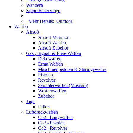
Wandern
Zippo Feuerzeuge
Mehr Details:
Outdoor
Waffen
Airsoft
Airsoft Munition
Airsoft Waffen
Airsoft Zubehör
Gas-, Signal- & Freie Waffen
Dekowaffen
Erma Waffen
Maschinenpistolen & Sturmgewehre
Pistolen
Revolver
Sammlerwaffen (Museum)
Westernwaffen
Zubehör
Jagd
Fallen
Luftdruckwaffen
Co2 - Langwaffen
Co2 - Pistolen
Co2 - Revolver