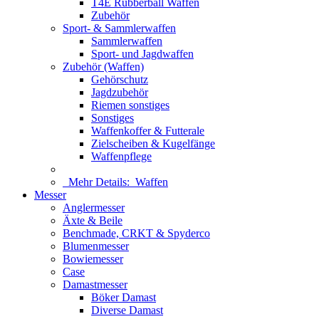
T4E Rubberball Waffen
Zubehör
Sport- & Sammlerwaffen
Sammlerwaffen
Sport- und Jagdwaffen
Zubehör (Waffen)
Gehörschutz
Jagdzubehör
Riemen sonstiges
Sonstiges
Waffenkoffer & Futterale
Zielscheiben & Kugelfänge
Waffenpflege
Mehr Details:
Waffen
Messer
Anglermesser
Äxte & Beile
Benchmade, CRKT & Spyderco
Blumenmesser
Bowiemesser
Case
Damastmesser
Böker Damast
Diverse Damast