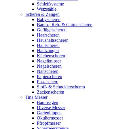
Schleifsysteme
Wetzstähle
Scheren & Zangen
Babyscheren
Baum-, Reb- & Gartenscheren
Geflügelscheren
Haarscheren
Haushaltsscheren
Hautscheren
Hautzangen
Küchenscheren
Nagelknipser
Nagelscheren
Nähscheren
Papierscheren
Pizzaschere
Stoff- & Schneiderscheren
Zackenscheren
Tina Messer
Baumsägen
Diverse Messer
Gartenhippen
Okuliermesser
Pfropfmesser
Schärfwerkzeuge