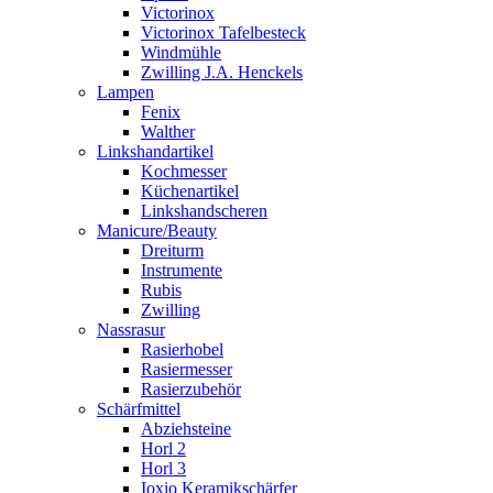
Victorinox
Victorinox Tafelbesteck
Windmühle
Zwilling J.A. Henckels
Lampen
Fenix
Walther
Linkshandartikel
Kochmesser
Küchenartikel
Linkshandscheren
Manicure/Beauty
Dreiturm
Instrumente
Rubis
Zwilling
Nassrasur
Rasierhobel
Rasiermesser
Rasierzubehör
Schärfmittel
Abziehsteine
Horl 2
Horl 3
Ioxio Keramikschärfer