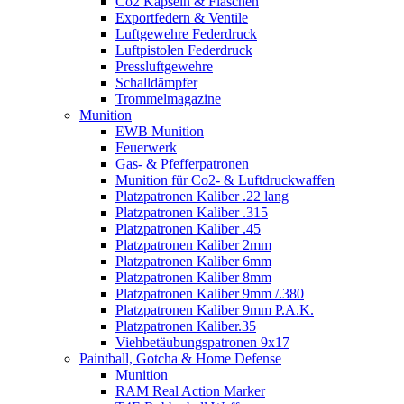
Co2 Kapseln & Flaschen
Exportfedern & Ventile
Luftgewehre Federdruck
Luftpistolen Federdruck
Pressluftgewehre
Schalldämpfer
Trommelmagazine
Munition
EWB Munition
Feuerwerk
Gas- & Pfefferpatronen
Munition für Co2- & Luftdruckwaffen
Platzpatronen Kaliber .22 lang
Platzpatronen Kaliber .315
Platzpatronen Kaliber .45
Platzpatronen Kaliber 2mm
Platzpatronen Kaliber 6mm
Platzpatronen Kaliber 8mm
Platzpatronen Kaliber 9mm /.380
Platzpatronen Kaliber 9mm P.A.K.
Platzpatronen Kaliber.35
Viehbetäubungspatronen 9x17
Paintball, Gotcha & Home Defense
Munition
RAM Real Action Marker