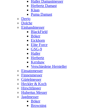
Haller Damastmesser
Herbertz Damast
Klaas
Puma Damast
Deejo
Dolche
Einhandmesser
BlackField
Böker
Eickhorn
Elite Force
GSG-9
Haller
Herbertz
Kershaw
Verschiedene Hersteller
Einsatzmesser
Finnenmesser
Gürtelmesser
Heckler & Koch
Hirschfänger
Hubertus Messer
Jagdmesser
Böker
Browning