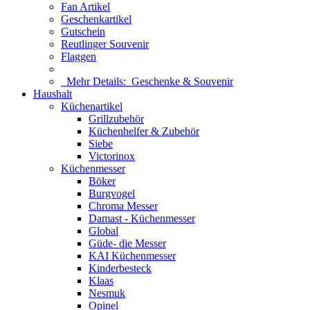
Fan Artikel
Geschenkartikel
Gutschein
Reutlinger Souvenir
Flaggen
Mehr Details:
Geschenke & Souvenir
Haushalt
Küchenartikel
Grillzubehör
Küchenhelfer & Zubehör
Siebe
Victorinox
Küchenmesser
Böker
Burgvogel
Chroma Messer
Damast - Küchenmesser
Global
Güde- die Messer
KAI Küchenmesser
Kinderbesteck
Klaas
Nesmuk
Opinel