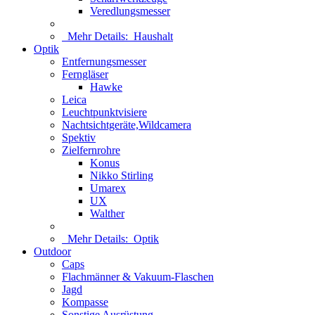
Veredlungsmesser
Mehr Details:
Haushalt
Optik
Entfernungsmesser
Ferngläser
Hawke
Leica
Leuchtpunktvisiere
Nachtsichtgeräte,Wildcamera
Spektiv
Zielfernrohre
Konus
Nikko Stirling
Umarex
UX
Walther
Mehr Details:
Optik
Outdoor
Caps
Flachmänner & Vakuum-Flaschen
Jagd
Kompasse
Sonstige Ausrüstung