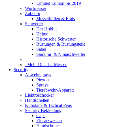
Limited Edition bis 2019
Wurfmesser
Zubehör
Messerhüllen & Etuis
Schwerter
Der Hobbit
Helme
Historische Schwerter
Rüstungen & Rüstungsteile
Säbel
Samurai- & Ninjaschwerter
Mehr Details:
Messer
Security
Abwehrsprays
Piexon
Sprays
Tierabwehr-Apparate
Elektroschocker
Handschellen
Kubotane & Tactical Pens
Security Bekleidung
Caps
Einsatzwesten
Handschuhe