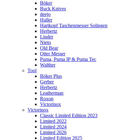
Böker
Buck Knives
deejo
Haller
Hartkopf Taschenmesser Solingen
Herbertz
Linder
Nieto
Old Bear
Otter Messer
Puma, Puma IP & Puma Tec
Walther
Tool
Böker Plus
Gerber
Herbertz
Leatherman
Roxon
Victorinox
Victorinox
Classic Limited Edition 2023
Limited 2022
Limited 2024
Limited 2026
Limited Edition 2025