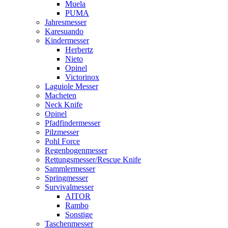
Muela
PUMA
Jahresmesser
Karesuando
Kindermesser
Herbertz
Nieto
Opinel
Victorinox
Laguiole Messer
Macheten
Neck Knife
Opinel
Pfadfindermesser
Pilzmesser
Pohl Force
Regenbogenmesser
Rettungsmesser/Rescue Knife
Sammlermesser
Springmesser
Survivalmesser
AITOR
Rambo
Sonstige
Taschenmesser