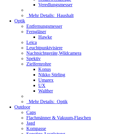
Veredlungsmesser
Mehr Details:
Haushalt
Optik
Entfernungsmesser
Ferngläser
Hawke
Leica
Leuchtpunktvisiere
Nachtsichtgeräte,Wildcamera
Spektiv
Zielfernrohre
Konus
Nikko Stirling
Umarex
UX
Walther
Mehr Details:
Optik
Outdoor
Caps
Flachmänner & Vakuum-Flaschen
Jagd
Kompasse
Sonstige Ausrüstung