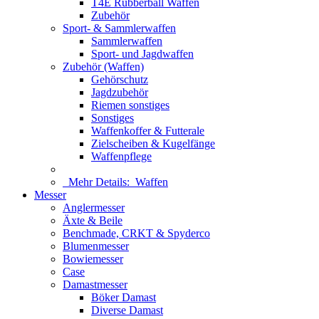
T4E Rubberball Waffen
Zubehör
Sport- & Sammlerwaffen
Sammlerwaffen
Sport- und Jagdwaffen
Zubehör (Waffen)
Gehörschutz
Jagdzubehör
Riemen sonstiges
Sonstiges
Waffenkoffer & Futterale
Zielscheiben & Kugelfänge
Waffenpflege
Mehr Details:
Waffen
Messer
Anglermesser
Äxte & Beile
Benchmade, CRKT & Spyderco
Blumenmesser
Bowiemesser
Case
Damastmesser
Böker Damast
Diverse Damast