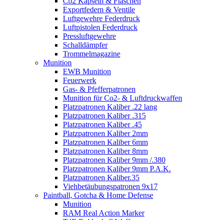
Co2 Kapseln & Flaschen
Exportfedern & Ventile
Luftgewehre Federdruck
Luftpistolen Federdruck
Pressluftgewehre
Schalldämpfer
Trommelmagazine
Munition
EWB Munition
Feuerwerk
Gas- & Pfefferpatronen
Munition für Co2- & Luftdruckwaffen
Platzpatronen Kaliber .22 lang
Platzpatronen Kaliber .315
Platzpatronen Kaliber .45
Platzpatronen Kaliber 2mm
Platzpatronen Kaliber 6mm
Platzpatronen Kaliber 8mm
Platzpatronen Kaliber 9mm /.380
Platzpatronen Kaliber 9mm P.A.K.
Platzpatronen Kaliber.35
Viehbetäubungspatronen 9x17
Paintball, Gotcha & Home Defense
Munition
RAM Real Action Marker