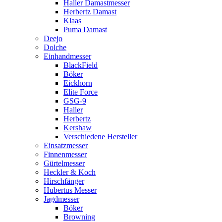
Haller Damastmesser
Herbertz Damast
Klaas
Puma Damast
Deejo
Dolche
Einhandmesser
BlackField
Böker
Eickhorn
Elite Force
GSG-9
Haller
Herbertz
Kershaw
Verschiedene Hersteller
Einsatzmesser
Finnenmesser
Gürtelmesser
Heckler & Koch
Hirschfänger
Hubertus Messer
Jagdmesser
Böker
Browning