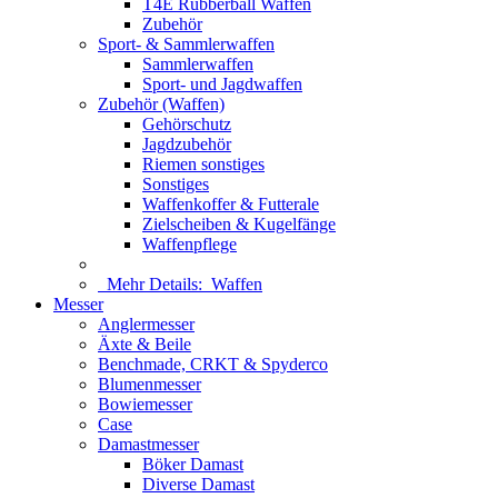
T4E Rubberball Waffen
Zubehör
Sport- & Sammlerwaffen
Sammlerwaffen
Sport- und Jagdwaffen
Zubehör (Waffen)
Gehörschutz
Jagdzubehör
Riemen sonstiges
Sonstiges
Waffenkoffer & Futterale
Zielscheiben & Kugelfänge
Waffenpflege
Mehr Details:
Waffen
Messer
Anglermesser
Äxte & Beile
Benchmade, CRKT & Spyderco
Blumenmesser
Bowiemesser
Case
Damastmesser
Böker Damast
Diverse Damast