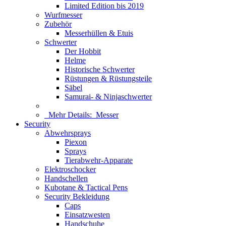
Limited Edition bis 2019
Wurfmesser
Zubehör
Messerhüllen & Etuis
Schwerter
Der Hobbit
Helme
Historische Schwerter
Rüstungen & Rüstungsteile
Säbel
Samurai- & Ninjaschwerter
Mehr Details:
Messer
Security
Abwehrsprays
Piexon
Sprays
Tierabwehr-Apparate
Elektroschocker
Handschellen
Kubotane & Tactical Pens
Security Bekleidung
Caps
Einsatzwesten
Handschuhe