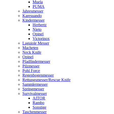
Muela
PUMA
Jahresmesser
Karesuando
Kindermesser
Herbertz
Nieto
Opinel
Victorinox
Laguiole Messer
Macheten
Neck Knife
Opinel
Pfadfindermesser
Pilzmesser
Pohl Force
Regenbogenmesser
Rettungsmesser/Rescue Knife
Sammlermesser
Springmesser
Survivalmesser
AITOR
Rambo
Sonstige
Taschenmesser