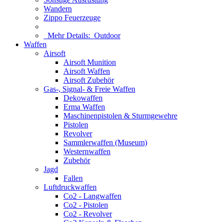
Wandern
Zippo Feuerzeuge
Mehr Details:
Outdoor
Waffen
Airsoft
Airsoft Munition
Airsoft Waffen
Airsoft Zubehör
Gas-, Signal- & Freie Waffen
Dekowaffen
Erma Waffen
Maschinenpistolen & Sturmgewehre
Pistolen
Revolver
Sammlerwaffen (Museum)
Westernwaffen
Zubehör
Jagd
Fallen
Luftdruckwaffen
Co2 - Langwaffen
Co2 - Pistolen
Co2 - Revolver