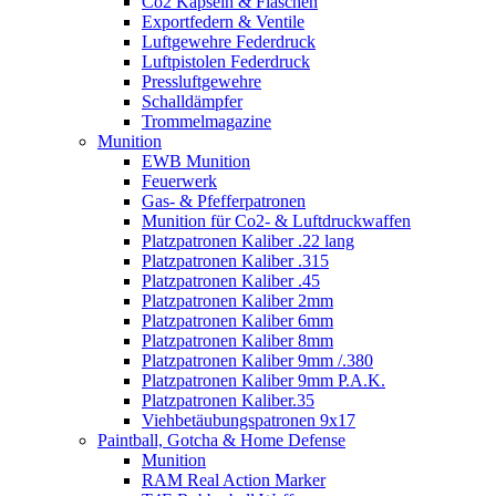
Co2 Kapseln & Flaschen
Exportfedern & Ventile
Luftgewehre Federdruck
Luftpistolen Federdruck
Pressluftgewehre
Schalldämpfer
Trommelmagazine
Munition
EWB Munition
Feuerwerk
Gas- & Pfefferpatronen
Munition für Co2- & Luftdruckwaffen
Platzpatronen Kaliber .22 lang
Platzpatronen Kaliber .315
Platzpatronen Kaliber .45
Platzpatronen Kaliber 2mm
Platzpatronen Kaliber 6mm
Platzpatronen Kaliber 8mm
Platzpatronen Kaliber 9mm /.380
Platzpatronen Kaliber 9mm P.A.K.
Platzpatronen Kaliber.35
Viehbetäubungspatronen 9x17
Paintball, Gotcha & Home Defense
Munition
RAM Real Action Marker