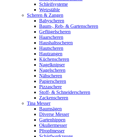
Schleifsysteme
Wetzstähle
Scheren & Zangen
Babyscheren
Baum-, Reb- & Gartenscheren
Geflügelscheren
Haarscheren
Haushaltsscheren
Hautscheren
Hautzangen
Küchenscheren
Nagelknipser
Nagelscheren
Nähscheren
Papierscheren
Pizzaschere
Stoff- & Schneiderscheren
Zackenscheren
Tina Messer
Baumsägen
Diverse Messer
Gartenhippen
Okuliermesser
Pfropfmesser
Schärfwerkzeuge