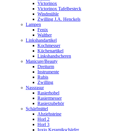
Victorinox
Victorinox Tafelbesteck
Windmühle
Zwilling J.A. Henckels
Lampen
Fenix
Walther
Linkshandartikel
Kochmesser
Küchenartikel
Linkshandscheren
Manicure/Beauty
Dreiturm
Instrumente
Rubis
Zwilling
Nassrasur
Rasierhobel
Rasiermesser
Rasierzubehör
Schärfmittel
Abziehsteine
Horl 2
Horl 3
Ioxio Keramikschärfer