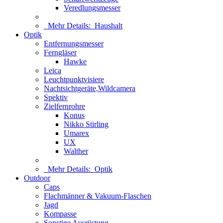
Veredlungsmesser
Mehr Details:
Haushalt
Optik
Entfernungsmesser
Ferngläser
Hawke
Leica
Leuchtpunktvisiere
Nachtsichtgeräte,Wildcamera
Spektiv
Zielfernrohre
Konus
Nikko Stirling
Umarex
UX
Walther
Mehr Details:
Optik
Outdoor
Caps
Flachmänner & Vakuum-Flaschen
Jagd
Kompasse
Sonstige Ausrüstung