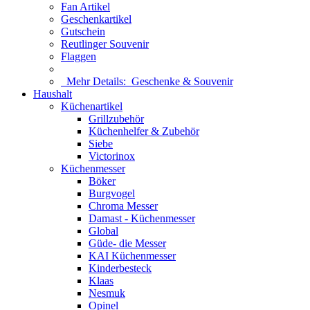
Fan Artikel
Geschenkartikel
Gutschein
Reutlinger Souvenir
Flaggen
Mehr Details:
Geschenke & Souvenir
Haushalt
Küchenartikel
Grillzubehör
Küchenhelfer & Zubehör
Siebe
Victorinox
Küchenmesser
Böker
Burgvogel
Chroma Messer
Damast - Küchenmesser
Global
Güde- die Messer
KAI Küchenmesser
Kinderbesteck
Klaas
Nesmuk
Opinel