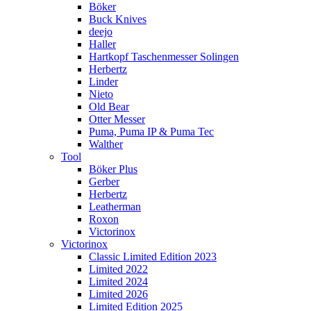
Böker
Buck Knives
deejo
Haller
Hartkopf Taschenmesser Solingen
Herbertz
Linder
Nieto
Old Bear
Otter Messer
Puma, Puma IP & Puma Tec
Walther
Tool
Böker Plus
Gerber
Herbertz
Leatherman
Roxon
Victorinox
Victorinox
Classic Limited Edition 2023
Limited 2022
Limited 2024
Limited 2026
Limited Edition 2025