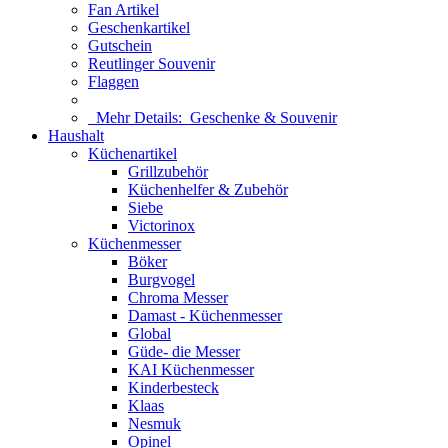
Fan Artikel
Geschenkartikel
Gutschein
Reutlinger Souvenir
Flaggen
Mehr Details:
Geschenke & Souvenir
Haushalt
Küchenartikel
Grillzubehör
Küchenhelfer & Zubehör
Siebe
Victorinox
Küchenmesser
Böker
Burgvogel
Chroma Messer
Damast - Küchenmesser
Global
Güde- die Messer
KAI Küchenmesser
Kinderbesteck
Klaas
Nesmuk
Opinel