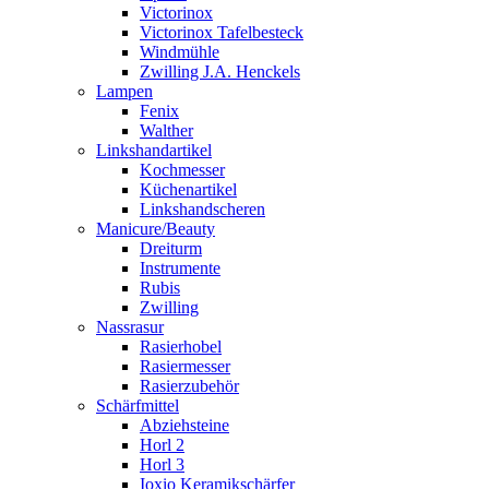
Victorinox
Victorinox Tafelbesteck
Windmühle
Zwilling J.A. Henckels
Lampen
Fenix
Walther
Linkshandartikel
Kochmesser
Küchenartikel
Linkshandscheren
Manicure/Beauty
Dreiturm
Instrumente
Rubis
Zwilling
Nassrasur
Rasierhobel
Rasiermesser
Rasierzubehör
Schärfmittel
Abziehsteine
Horl 2
Horl 3
Ioxio Keramikschärfer