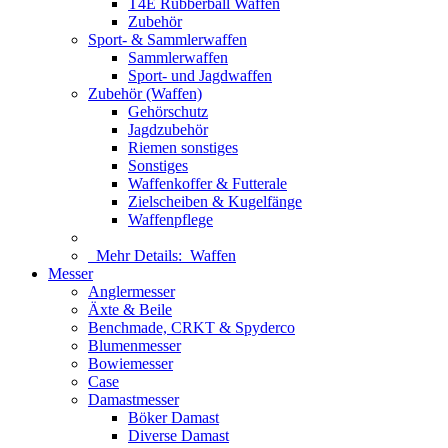
T4E Rubberball Waffen
Zubehör
Sport- & Sammlerwaffen
Sammlerwaffen
Sport- und Jagdwaffen
Zubehör (Waffen)
Gehörschutz
Jagdzubehör
Riemen sonstiges
Sonstiges
Waffenkoffer & Futterale
Zielscheiben & Kugelfänge
Waffenpflege
Mehr Details:
Waffen
Messer
Anglermesser
Äxte & Beile
Benchmade, CRKT & Spyderco
Blumenmesser
Bowiemesser
Case
Damastmesser
Böker Damast
Diverse Damast