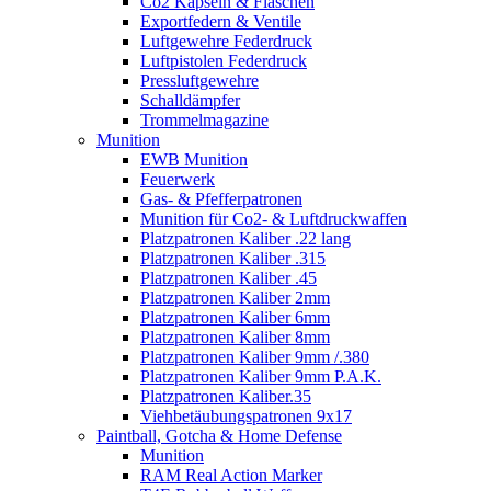
Co2 Kapseln & Flaschen
Exportfedern & Ventile
Luftgewehre Federdruck
Luftpistolen Federdruck
Pressluftgewehre
Schalldämpfer
Trommelmagazine
Munition
EWB Munition
Feuerwerk
Gas- & Pfefferpatronen
Munition für Co2- & Luftdruckwaffen
Platzpatronen Kaliber .22 lang
Platzpatronen Kaliber .315
Platzpatronen Kaliber .45
Platzpatronen Kaliber 2mm
Platzpatronen Kaliber 6mm
Platzpatronen Kaliber 8mm
Platzpatronen Kaliber 9mm /.380
Platzpatronen Kaliber 9mm P.A.K.
Platzpatronen Kaliber.35
Viehbetäubungspatronen 9x17
Paintball, Gotcha & Home Defense
Munition
RAM Real Action Marker