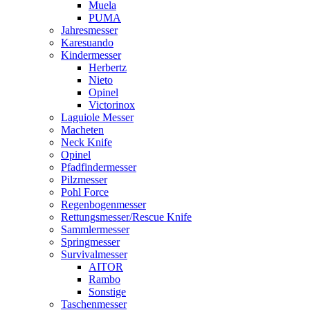
Muela
PUMA
Jahresmesser
Karesuando
Kindermesser
Herbertz
Nieto
Opinel
Victorinox
Laguiole Messer
Macheten
Neck Knife
Opinel
Pfadfindermesser
Pilzmesser
Pohl Force
Regenbogenmesser
Rettungsmesser/Rescue Knife
Sammlermesser
Springmesser
Survivalmesser
AITOR
Rambo
Sonstige
Taschenmesser