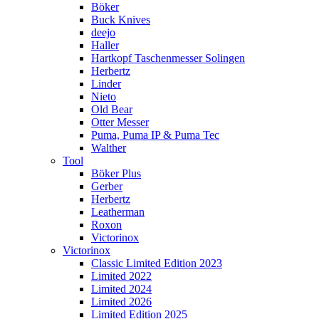
Böker
Buck Knives
deejo
Haller
Hartkopf Taschenmesser Solingen
Herbertz
Linder
Nieto
Old Bear
Otter Messer
Puma, Puma IP & Puma Tec
Walther
Tool
Böker Plus
Gerber
Herbertz
Leatherman
Roxon
Victorinox
Victorinox
Classic Limited Edition 2023
Limited 2022
Limited 2024
Limited 2026
Limited Edition 2025