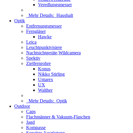
Veredlungsmesser
Mehr Details:
Haushalt
Optik
Entfernungsmesser
Ferngläser
Hawke
Leica
Leuchtpunktvisiere
Nachtsichtgeräte,Wildcamera
Spektiv
Zielfernrohre
Konus
Nikko Stirling
Umarex
UX
Walther
Mehr Details:
Optik
Outdoor
Caps
Flachmänner & Vakuum-Flaschen
Jagd
Kompasse
Sonstige Ausrüstung