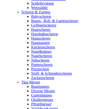
Schleifsysteme
Wetzstähle
Scheren & Zangen
Babyscheren
Baum-, Reb- & Gartenscheren
Geflügelscheren
Haarscheren
Haushaltsscheren
Hautscheren
Hautzangen
Küchenscheren
Nagelknipser
Nagelscheren
Nähscheren
Papierscheren
Pizzaschere
Stoff- & Schneiderscheren
Zackenscheren
Tina Messer
Baumsägen
Diverse Messer
Gartenhippen
Okuliermesser
Pfropfmesser
Schärfwerkzeuge