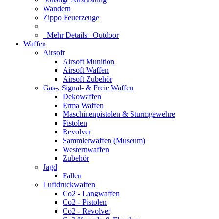
Wandern
Zippo Feuerzeuge
Mehr Details:
Outdoor
Waffen
Airsoft
Airsoft Munition
Airsoft Waffen
Airsoft Zubehör
Gas-, Signal- & Freie Waffen
Dekowaffen
Erma Waffen
Maschinenpistolen & Sturmgewehre
Pistolen
Revolver
Sammlerwaffen (Museum)
Westernwaffen
Zubehör
Jagd
Fallen
Luftdruckwaffen
Co2 - Langwaffen
Co2 - Pistolen
Co2 - Revolver