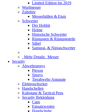
Limited Edition bis 2019
Wurfmesser
Zubehör
Messerhüllen & Etuis
Schwerter
Der Hobbit
Helme
Historische Schwerter
Rüstungen & Rüstungsteile
Säbel
Samurai- & Ninjaschwerter
Mehr Details:
Messer
Security
Abwehrsprays
Piexon
Sprays
Tierabwehr-Apparate
Elektroschocker
Handschellen
Kubotane & Tactical Pens
Security Bekleidung
Caps
Einsatzwesten
Handschuhe