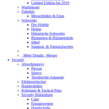
Limited Edition bis 2019
Wurfmesser
Zubehör
Messerhüllen & Etuis
Schwerter
Der Hobbit
Helme
Historische Schwerter
Rüstungen & Rüstungsteile
Säbel
Samurai- & Ninjaschwerter
Mehr Details:
Messer
Security
Abwehrsprays
Piexon
Sprays
Tierabwehr-Apparate
Elektroschocker
Handschellen
Kubotane & Tactical Pens
Security Bekleidung
Caps
Einsatzwesten
Handschuhe