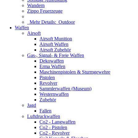
Wandern
Zippo Feuerzeuge
Mehr Details:
Outdoor
Waffen
Airsoft
Airsoft Munition
Airsoft Waffen
Airsoft Zubehör
Gas-, Signal- & Freie Waffen
Dekowaffen
Erma Waffen
Maschinenpistolen & Sturmgewehre
Pistolen
Revolver
Sammlerwaffen (Museum)
Westernwaffen
Zubehör
Jagd
Fallen
Luftdruckwaffen
Co2 - Langwaffen
Co2 - Pistolen
Co2 - Revolver