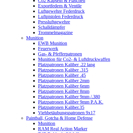
Co2 Kapseln & Flaschen
Exportfedern & Ventile
Luftgewehre Federdruck
Luftpistolen Federdruck
Pressluftgewehre
Schalldämpfer
Trommelmagazine
Munition
EWB Munition
Feuerwerk
Gas- & Pfefferpatronen
Munition für Co2- & Luftdruckwaffen
Platzpatronen Kaliber .22 lang
Platzpatronen Kaliber .315
Platzpatronen Kaliber .45
Platzpatronen Kaliber 2mm
Platzpatronen Kaliber 6mm
Platzpatronen Kaliber 8mm
Platzpatronen Kaliber 9mm /.380
Platzpatronen Kaliber 9mm P.A.K.
Platzpatronen Kaliber.35
Viehbetäubungspatronen 9x17
Paintball, Gotcha & Home Defense
Munition
RAM Real Action Marker