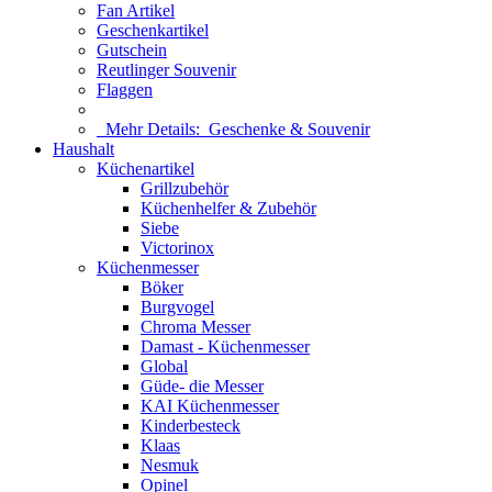
Fan Artikel
Geschenkartikel
Gutschein
Reutlinger Souvenir
Flaggen
Mehr Details:
Geschenke & Souvenir
Haushalt
Küchenartikel
Grillzubehör
Küchenhelfer & Zubehör
Siebe
Victorinox
Küchenmesser
Böker
Burgvogel
Chroma Messer
Damast - Küchenmesser
Global
Güde- die Messer
KAI Küchenmesser
Kinderbesteck
Klaas
Nesmuk
Opinel