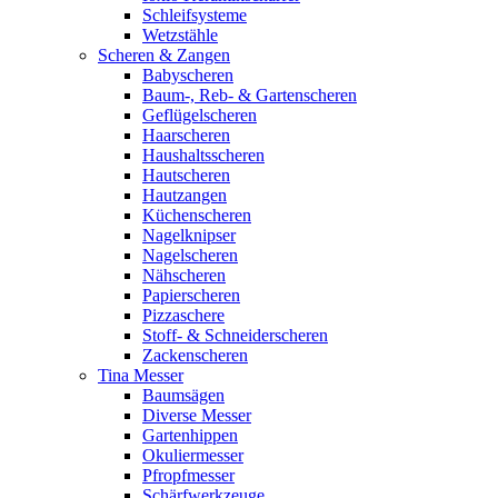
Schleifsysteme
Wetzstähle
Scheren & Zangen
Babyscheren
Baum-, Reb- & Gartenscheren
Geflügelscheren
Haarscheren
Haushaltsscheren
Hautscheren
Hautzangen
Küchenscheren
Nagelknipser
Nagelscheren
Nähscheren
Papierscheren
Pizzaschere
Stoff- & Schneiderscheren
Zackenscheren
Tina Messer
Baumsägen
Diverse Messer
Gartenhippen
Okuliermesser
Pfropfmesser
Schärfwerkzeuge