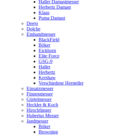
Haller Damastmesser
Herbertz Damast
Klaas
Puma Damast
Deejo
Dolche
Einhandmesser
BlackField
Böker
Eickhorn
Elite Force
GSG-9
Haller
Herbertz
Kershaw
Verschiedene Hersteller
Einsatzmesser
Finnenmesser
Gürtelmesser
Heckler & Koch
Hirschfänger
Hubertus Messer
Jagdmesser
Böker
Browning