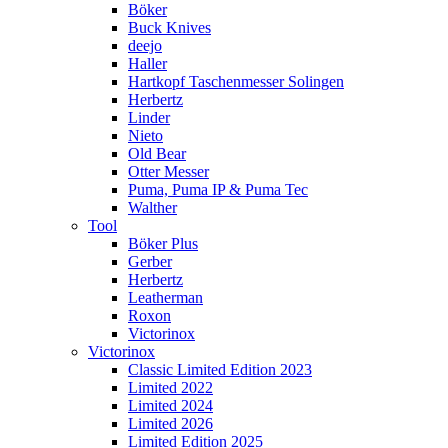
Böker
Buck Knives
deejo
Haller
Hartkopf Taschenmesser Solingen
Herbertz
Linder
Nieto
Old Bear
Otter Messer
Puma, Puma IP & Puma Tec
Walther
Tool
Böker Plus
Gerber
Herbertz
Leatherman
Roxon
Victorinox
Victorinox
Classic Limited Edition 2023
Limited 2022
Limited 2024
Limited 2026
Limited Edition 2025