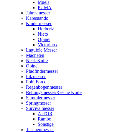
Muela
PUMA
Jahresmesser
Karesuando
Kindermesser
Herbertz
Nieto
Opinel
Victorinox
Laguiole Messer
Macheten
Neck Knife
Opinel
Pfadfindermesser
Pilzmesser
Pohl Force
Regenbogenmesser
Rettungsmesser/Rescue Knife
Sammlermesser
Springmesser
Survivalmesser
AITOR
Rambo
Sonstige
Taschenmesser