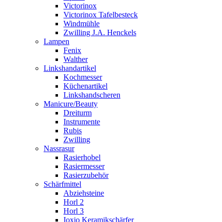
Victorinox
Victorinox Tafelbesteck
Windmühle
Zwilling J.A. Henckels
Lampen
Fenix
Walther
Linkshandartikel
Kochmesser
Küchenartikel
Linkshandscheren
Manicure/Beauty
Dreiturm
Instrumente
Rubis
Zwilling
Nassrasur
Rasierhobel
Rasiermesser
Rasierzubehör
Schärfmittel
Abziehsteine
Horl 2
Horl 3
Ioxio Keramikschärfer