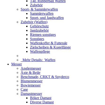
T4E Rubberball Waffen
Zubehör
Sport- & Sammlerwaffen
Sammlerwaffen
Sport- und Jagdwaffen
Zubehör (Waffen)
Gehörschutz
Jagdzubehör
Riemen sonstiges
Sonstiges
Waffenkoffer & Futterale
Zielscheiben & Kugelfänge
Waffenpflege
Mehr Details:
Waffen
Messer
Anglermesser
Äxte & Beile
Benchmade, CRKT & Spyderco
Blumenmesser
Bowiemesser
Case
Damastmesser
Böker Damast
Diverse Damast