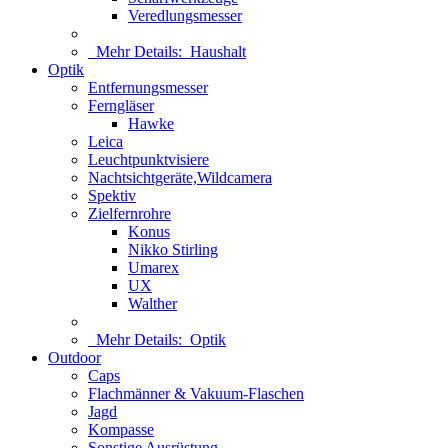
Veredlungsmesser
Mehr Details:
Haushalt
Optik
Entfernungsmesser
Ferngläser
Hawke
Leica
Leuchtpunktvisiere
Nachtsichtgeräte,Wildcamera
Spektiv
Zielfernrohre
Konus
Nikko Stirling
Umarex
UX
Walther
Mehr Details:
Optik
Outdoor
Caps
Flachmänner & Vakuum-Flaschen
Jagd
Kompasse
Sonstige Ausrüstung