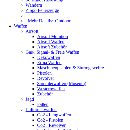
Wandern
Zippo Feuerzeuge
Mehr Details:
Outdoor
Waffen
Airsoft
Airsoft Munition
Airsoft Waffen
Airsoft Zubehör
Gas-, Signal- & Freie Waffen
Dekowaffen
Erma Waffen
Maschinenpistolen & Sturmgewehre
Pistolen
Revolver
Sammlerwaffen (Museum)
Westernwaffen
Zubehör
Jagd
Fallen
Luftdruckwaffen
Co2 - Langwaffen
Co2 - Pistolen
Co2 - Revolver