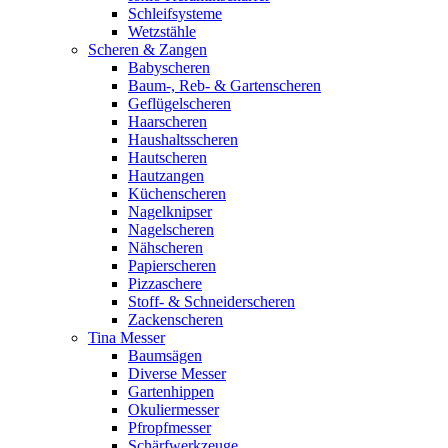
Schleifsysteme
Wetzstähle
Scheren & Zangen
Babyscheren
Baum-, Reb- & Gartenscheren
Geflügelscheren
Haarscheren
Haushaltsscheren
Hautscheren
Hautzangen
Küchenscheren
Nagelknipser
Nagelscheren
Nähscheren
Papierscheren
Pizzaschere
Stoff- & Schneiderscheren
Zackenscheren
Tina Messer
Baumsägen
Diverse Messer
Gartenhippen
Okuliermesser
Pfropfmesser
Schärfwerkzeuge