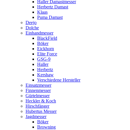
Haller Damastmesser
Herbertz Damast
Klaas
Puma Damast
Deejo
Dolche
Einhandmesser
BlackField
Böker
Eickhorn
Elite Force
GSG-9
Haller
Herbertz
Kershaw
Verschiedene Hersteller
Einsatzmesser
Finnenmesser
Gürtelmesser
Heckler & Koch
Hirschfänger
Hubertus Messer
Jagdmesser
Böker
Browning