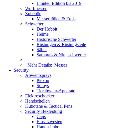
Limited Edition bis 2019
Wurfmesser
Zubehör
Messerhüllen & Etuis
Schwerter
Der Hobbit
Helme
Historische Schwerter
Rüstungen & Rüstungsteile
Säbel
Samurai- & Ninjaschwerter
Mehr Details:
Messer
Security
Abwehrsprays
Piexon
Sprays
Tierabwehr-Apparate
Elektroschocker
Handschellen
Kubotane & Tactical Pens
Security Bekleidung
Caps
Einsatzwesten
Handschuhe