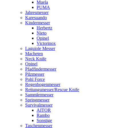
Muela
PUMA
Jahresmesser
Karesuando
Kindermesser
Herbertz
Nieto
Opinel
Victorinox
Laguiole Messer
Macheten
Neck Knife
Opinel
Pfadfindermesser
Pilzmesser
Pohl Force
Regenbogenmesser
Rettungsmesser/Rescue Knife
Sammlermesser
Springmesser
Survivalmesser
AITOR
Rambo
Sonstige
Taschenmesser