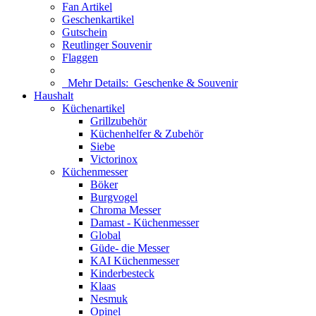
Fan Artikel
Geschenkartikel
Gutschein
Reutlinger Souvenir
Flaggen
Mehr Details:
Geschenke & Souvenir
Haushalt
Küchenartikel
Grillzubehör
Küchenhelfer & Zubehör
Siebe
Victorinox
Küchenmesser
Böker
Burgvogel
Chroma Messer
Damast - Küchenmesser
Global
Güde- die Messer
KAI Küchenmesser
Kinderbesteck
Klaas
Nesmuk
Opinel