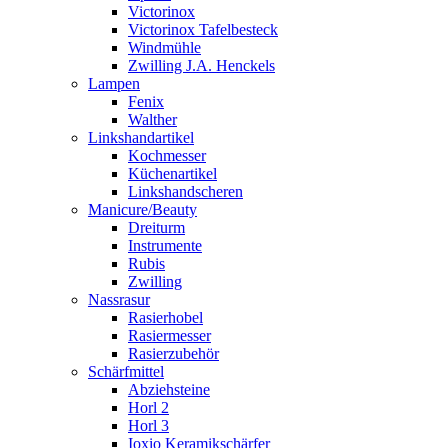
Victorinox
Victorinox Tafelbesteck
Windmühle
Zwilling J.A. Henckels
Lampen
Fenix
Walther
Linkshandartikel
Kochmesser
Küchenartikel
Linkshandscheren
Manicure/Beauty
Dreiturm
Instrumente
Rubis
Zwilling
Nassrasur
Rasierhobel
Rasiermesser
Rasierzubehör
Schärfmittel
Abziehsteine
Horl 2
Horl 3
Ioxio Keramikschärfer