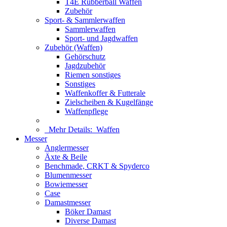
T4E Rubberball Waffen
Zubehör
Sport- & Sammlerwaffen
Sammlerwaffen
Sport- und Jagdwaffen
Zubehör (Waffen)
Gehörschutz
Jagdzubehör
Riemen sonstiges
Sonstiges
Waffenkoffer & Futterale
Zielscheiben & Kugelfänge
Waffenpflege
Mehr Details:
Waffen
Messer
Anglermesser
Äxte & Beile
Benchmade, CRKT & Spyderco
Blumenmesser
Bowiemesser
Case
Damastmesser
Böker Damast
Diverse Damast