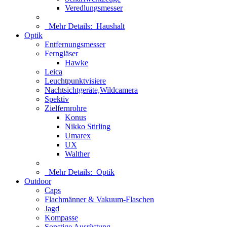
Veredlungsmesser
Mehr Details:
Haushalt
Optik
Entfernungsmesser
Ferngläser
Hawke
Leica
Leuchtpunktvisiere
Nachtsichtgeräte,Wildcamera
Spektiv
Zielfernrohre
Konus
Nikko Stirling
Umarex
UX
Walther
Mehr Details:
Optik
Outdoor
Caps
Flachmänner & Vakuum-Flaschen
Jagd
Kompasse
Sonstige Ausrüstung