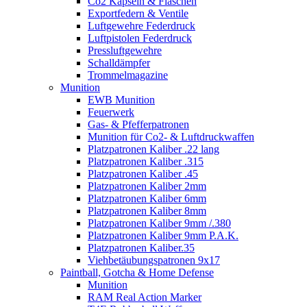
Co2 Kapseln & Flaschen
Exportfedern & Ventile
Luftgewehre Federdruck
Luftpistolen Federdruck
Pressluftgewehre
Schalldämpfer
Trommelmagazine
Munition
EWB Munition
Feuerwerk
Gas- & Pfefferpatronen
Munition für Co2- & Luftdruckwaffen
Platzpatronen Kaliber .22 lang
Platzpatronen Kaliber .315
Platzpatronen Kaliber .45
Platzpatronen Kaliber 2mm
Platzpatronen Kaliber 6mm
Platzpatronen Kaliber 8mm
Platzpatronen Kaliber 9mm /.380
Platzpatronen Kaliber 9mm P.A.K.
Platzpatronen Kaliber.35
Viehbetäubungspatronen 9x17
Paintball, Gotcha & Home Defense
Munition
RAM Real Action Marker