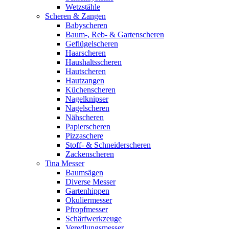
Wetzstähle
Scheren & Zangen
Babyscheren
Baum-, Reb- & Gartenscheren
Geflügelscheren
Haarscheren
Haushaltsscheren
Hautscheren
Hautzangen
Küchenscheren
Nagelknipser
Nagelscheren
Nähscheren
Papierscheren
Pizzaschere
Stoff- & Schneiderscheren
Zackenscheren
Tina Messer
Baumsägen
Diverse Messer
Gartenhippen
Okuliermesser
Pfropfmesser
Schärfwerkzeuge
Veredlungsmesser