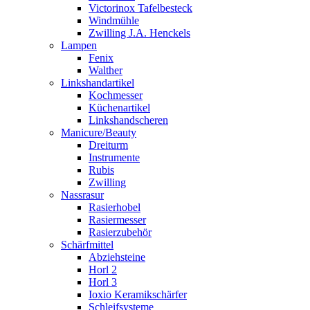
Victorinox Tafelbesteck
Windmühle
Zwilling J.A. Henckels
Lampen
Fenix
Walther
Linkshandartikel
Kochmesser
Küchenartikel
Linkshandscheren
Manicure/Beauty
Dreiturm
Instrumente
Rubis
Zwilling
Nassrasur
Rasierhobel
Rasiermesser
Rasierzubehör
Schärfmittel
Abziehsteine
Horl 2
Horl 3
Ioxio Keramikschärfer
Schleifsysteme