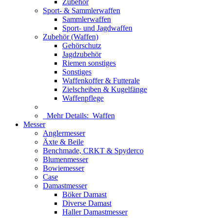
Zubehör
Sport- & Sammlerwaffen
Sammlerwaffen
Sport- und Jagdwaffen
Zubehör (Waffen)
Gehörschutz
Jagdzubehör
Riemen sonstiges
Sonstiges
Waffenkoffer & Futterale
Zielscheiben & Kugelfänge
Waffenpflege
Mehr Details:
Waffen
Messer
Anglermesser
Äxte & Beile
Benchmade, CRKT & Spyderco
Blumenmesser
Bowiemesser
Case
Damastmesser
Böker Damast
Diverse Damast
Haller Damastmesser