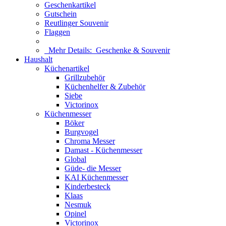
Geschenkartikel
Gutschein
Reutlinger Souvenir
Flaggen
Mehr Details:
Geschenke & Souvenir
Haushalt
Küchenartikel
Grillzubehör
Küchenhelfer & Zubehör
Siebe
Victorinox
Küchenmesser
Böker
Burgvogel
Chroma Messer
Damast - Küchenmesser
Global
Güde- die Messer
KAI Küchenmesser
Kinderbesteck
Klaas
Nesmuk
Opinel
Victorinox