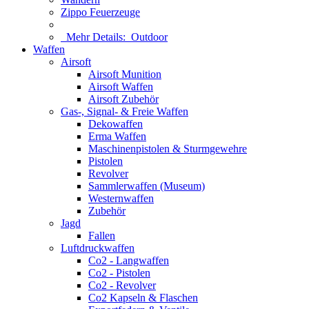
Zippo Feuerzeuge
Mehr Details:
Outdoor
Waffen
Airsoft
Airsoft Munition
Airsoft Waffen
Airsoft Zubehör
Gas-, Signal- & Freie Waffen
Dekowaffen
Erma Waffen
Maschinenpistolen & Sturmgewehre
Pistolen
Revolver
Sammlerwaffen (Museum)
Westernwaffen
Zubehör
Jagd
Fallen
Luftdruckwaffen
Co2 - Langwaffen
Co2 - Pistolen
Co2 - Revolver
Co2 Kapseln & Flaschen