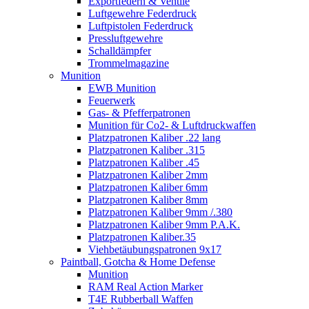
Exportfedern & Ventile
Luftgewehre Federdruck
Luftpistolen Federdruck
Pressluftgewehre
Schalldämpfer
Trommelmagazine
Munition
EWB Munition
Feuerwerk
Gas- & Pfefferpatronen
Munition für Co2- & Luftdruckwaffen
Platzpatronen Kaliber .22 lang
Platzpatronen Kaliber .315
Platzpatronen Kaliber .45
Platzpatronen Kaliber 2mm
Platzpatronen Kaliber 6mm
Platzpatronen Kaliber 8mm
Platzpatronen Kaliber 9mm /.380
Platzpatronen Kaliber 9mm P.A.K.
Platzpatronen Kaliber.35
Viehbetäubungspatronen 9x17
Paintball, Gotcha & Home Defense
Munition
RAM Real Action Marker
T4E Rubberball Waffen