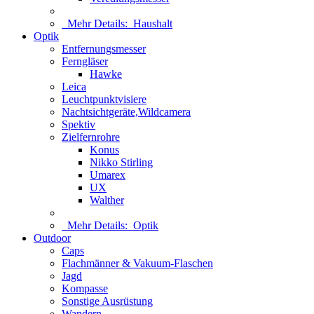
Mehr Details:
Haushalt
Optik
Entfernungsmesser
Ferngläser
Hawke
Leica
Leuchtpunktvisiere
Nachtsichtgeräte,Wildcamera
Spektiv
Zielfernrohre
Konus
Nikko Stirling
Umarex
UX
Walther
Mehr Details:
Optik
Outdoor
Caps
Flachmänner & Vakuum-Flaschen
Jagd
Kompasse
Sonstige Ausrüstung
Wandern