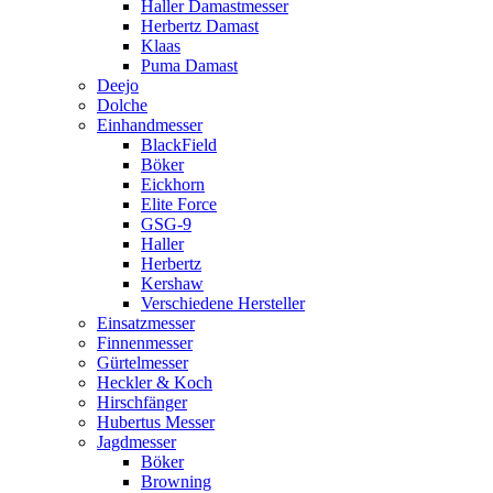
Haller Damastmesser
Herbertz Damast
Klaas
Puma Damast
Deejo
Dolche
Einhandmesser
BlackField
Böker
Eickhorn
Elite Force
GSG-9
Haller
Herbertz
Kershaw
Verschiedene Hersteller
Einsatzmesser
Finnenmesser
Gürtelmesser
Heckler & Koch
Hirschfänger
Hubertus Messer
Jagdmesser
Böker
Browning