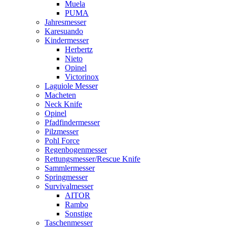
Muela
PUMA
Jahresmesser
Karesuando
Kindermesser
Herbertz
Nieto
Opinel
Victorinox
Laguiole Messer
Macheten
Neck Knife
Opinel
Pfadfindermesser
Pilzmesser
Pohl Force
Regenbogenmesser
Rettungsmesser/Rescue Knife
Sammlermesser
Springmesser
Survivalmesser
AITOR
Rambo
Sonstige
Taschenmesser