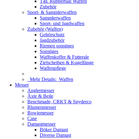
T4E Rubberball Waffen
Zubehör
Sport- & Sammlerwaffen
Sammlerwaffen
Sport- und Jagdwaffen
Zubehör (Waffen)
Gehörschutz
Jagdzubehör
Riemen sonstiges
Sonstiges
Waffenkoffer & Futterale
Zielscheiben & Kugelfänge
Waffenpflege
Mehr Details:
Waffen
Messer
Anglermesser
Äxte & Beile
Benchmade, CRKT & Spyderco
Blumenmesser
Bowiemesser
Case
Damastmesser
Böker Damast
Diverse Damast