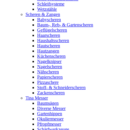
Schleifsysteme
Wetzstähle
Scheren & Zangen
Babyscheren
Baum-, Reb- & Gartenscheren
Geflügelscheren
Haarscheren
Haushaltsscheren
Hautscheren
Hautzangen
Küchenscheren
Nagelknipser
Nagelscheren
Nähscheren
Papierscheren
Pizzaschere
Stoff- & Schneiderscheren
Zackenscheren
Tina Messer
Baumsägen
Diverse Messer
Gartenhippen
Okuliermesser
Pfropfmesser
Schärfwerkzeuge