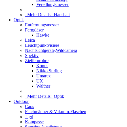
Veredlungsmesser
Mehr Details:
Haushalt
Optik
Entfernungsmesser
Ferngläser
Hawke
Leica
Leuchtpunktvisiere
Nachtsichtgeräte,Wildcamera
Spektiv
Zielfernrohre
Konus
Nikko Stirling
Umarex
UX
Walther
Mehr Details:
Optik
Outdoor
Caps
Flachmänner & Vakuum-Flaschen
Jagd
Kompasse
Sonstige Ausrüstung