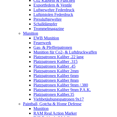
Co2 Kapseln & Flaschen
Exportfedern & Ventile
Luftgewehre Federdruck
Luftpistolen Federdruck
Pressluftgewehre
Schalldämpfer
Trommelmagazine
Munition
EWB Munition
Feuerwerk
Gas- & Pfefferpatronen
Munition für Co2- & Luftdruckwaffen
Platzpatronen Kaliber .22 lang
Platzpatronen Kaliber .315
Platzpatronen Kaliber .45
Platzpatronen Kaliber 2mm
Platzpatronen Kaliber 6mm
Platzpatronen Kaliber 8mm
Platzpatronen Kaliber 9mm /.380
Platzpatronen Kaliber 9mm P.A.K.
Platzpatronen Kaliber.35
Viehbetäubungspatronen 9x17
Paintball, Gotcha & Home Defense
Munition
RAM Real Action Marker