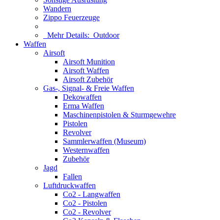
Wandern
Zippo Feuerzeuge
Mehr Details:
Outdoor
Waffen
Airsoft
Airsoft Munition
Airsoft Waffen
Airsoft Zubehör
Gas-, Signal- & Freie Waffen
Dekowaffen
Erma Waffen
Maschinenpistolen & Sturmgewehre
Pistolen
Revolver
Sammlerwaffen (Museum)
Westernwaffen
Zubehör
Jagd
Fallen
Luftdruckwaffen
Co2 - Langwaffen
Co2 - Pistolen
Co2 - Revolver