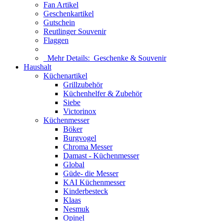
Fan Artikel
Geschenkartikel
Gutschein
Reutlinger Souvenir
Flaggen
Mehr Details:
Geschenke & Souvenir
Haushalt
Küchenartikel
Grillzubehör
Küchenhelfer & Zubehör
Siebe
Victorinox
Küchenmesser
Böker
Burgvogel
Chroma Messer
Damast - Küchenmesser
Global
Güde- die Messer
KAI Küchenmesser
Kinderbesteck
Klaas
Nesmuk
Opinel