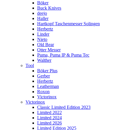
Böker
Buck Knives
deejo
Haller
Hartkopf Taschenmesser Solingen
Herbertz
Linder
Nieto
Old Bear
Otter Messer
Puma, Puma IP & Puma Tec
Walther
Tool
Böker Plus
Gerber
Herbertz
Leatherman
Roxon
Victorinox
Victorinox
Classic Limited Edition 2023
Limited 2022
Limited 2024
Limited 2026
Limited Edition 2025