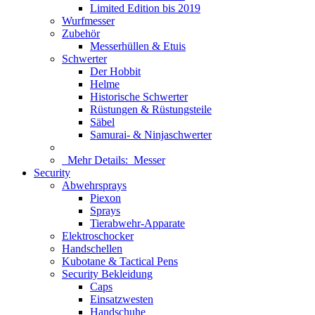
Limited Edition bis 2019
Wurfmesser
Zubehör
Messerhüllen & Etuis
Schwerter
Der Hobbit
Helme
Historische Schwerter
Rüstungen & Rüstungsteile
Säbel
Samurai- & Ninjaschwerter
Mehr Details:
Messer
Security
Abwehrsprays
Piexon
Sprays
Tierabwehr-Apparate
Elektroschocker
Handschellen
Kubotane & Tactical Pens
Security Bekleidung
Caps
Einsatzwesten
Handschuhe