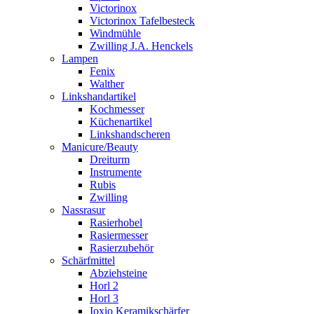
Victorinox
Victorinox Tafelbesteck
Windmühle
Zwilling J.A. Henckels
Lampen
Fenix
Walther
Linkshandartikel
Kochmesser
Küchenartikel
Linkshandscheren
Manicure/Beauty
Dreiturm
Instrumente
Rubis
Zwilling
Nassrasur
Rasierhobel
Rasiermesser
Rasierzubehör
Schärfmittel
Abziehsteine
Horl 2
Horl 3
Ioxio Keramikschärfer