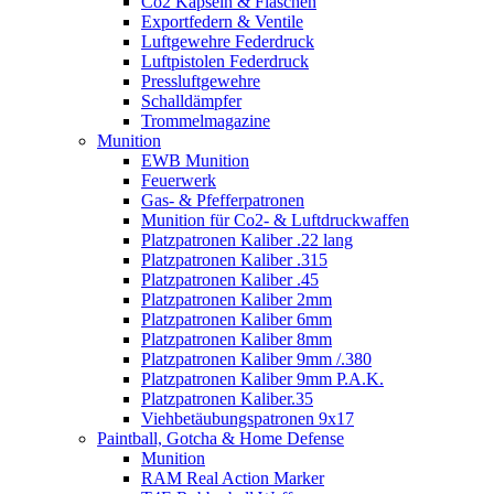
Co2 Kapseln & Flaschen
Exportfedern & Ventile
Luftgewehre Federdruck
Luftpistolen Federdruck
Pressluftgewehre
Schalldämpfer
Trommelmagazine
Munition
EWB Munition
Feuerwerk
Gas- & Pfefferpatronen
Munition für Co2- & Luftdruckwaffen
Platzpatronen Kaliber .22 lang
Platzpatronen Kaliber .315
Platzpatronen Kaliber .45
Platzpatronen Kaliber 2mm
Platzpatronen Kaliber 6mm
Platzpatronen Kaliber 8mm
Platzpatronen Kaliber 9mm /.380
Platzpatronen Kaliber 9mm P.A.K.
Platzpatronen Kaliber.35
Viehbetäubungspatronen 9x17
Paintball, Gotcha & Home Defense
Munition
RAM Real Action Marker