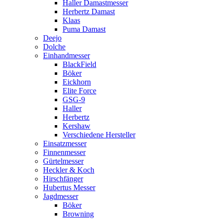
Haller Damastmesser
Herbertz Damast
Klaas
Puma Damast
Deejo
Dolche
Einhandmesser
BlackField
Böker
Eickhorn
Elite Force
GSG-9
Haller
Herbertz
Kershaw
Verschiedene Hersteller
Einsatzmesser
Finnenmesser
Gürtelmesser
Heckler & Koch
Hirschfänger
Hubertus Messer
Jagdmesser
Böker
Browning