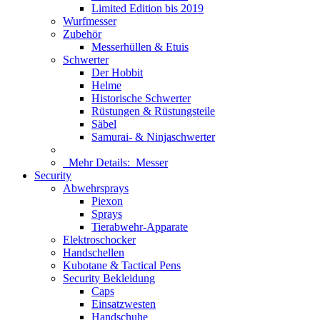
Limited Edition bis 2019
Wurfmesser
Zubehör
Messerhüllen & Etuis
Schwerter
Der Hobbit
Helme
Historische Schwerter
Rüstungen & Rüstungsteile
Säbel
Samurai- & Ninjaschwerter
Mehr Details:
Messer
Security
Abwehrsprays
Piexon
Sprays
Tierabwehr-Apparate
Elektroschocker
Handschellen
Kubotane & Tactical Pens
Security Bekleidung
Caps
Einsatzwesten
Handschuhe