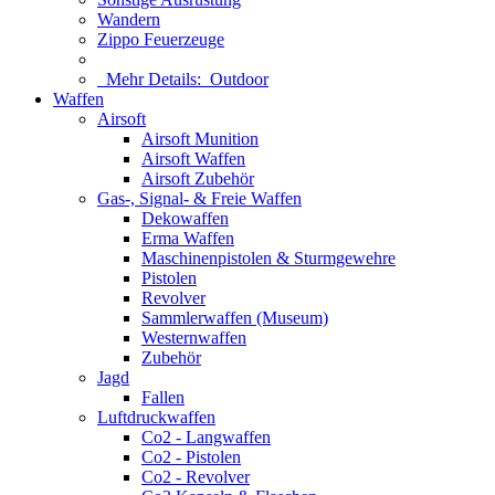
Wandern
Zippo Feuerzeuge
Mehr Details:
Outdoor
Waffen
Airsoft
Airsoft Munition
Airsoft Waffen
Airsoft Zubehör
Gas-, Signal- & Freie Waffen
Dekowaffen
Erma Waffen
Maschinenpistolen & Sturmgewehre
Pistolen
Revolver
Sammlerwaffen (Museum)
Westernwaffen
Zubehör
Jagd
Fallen
Luftdruckwaffen
Co2 - Langwaffen
Co2 - Pistolen
Co2 - Revolver