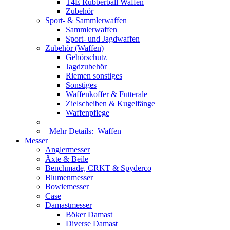
T4E Rubberball Waffen
Zubehör
Sport- & Sammlerwaffen
Sammlerwaffen
Sport- und Jagdwaffen
Zubehör (Waffen)
Gehörschutz
Jagdzubehör
Riemen sonstiges
Sonstiges
Waffenkoffer & Futterale
Zielscheiben & Kugelfänge
Waffenpflege
Mehr Details:
Waffen
Messer
Anglermesser
Äxte & Beile
Benchmade, CRKT & Spyderco
Blumenmesser
Bowiemesser
Case
Damastmesser
Böker Damast
Diverse Damast