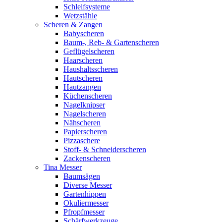
Schleifsysteme
Wetzstähle
Scheren & Zangen
Babyscheren
Baum-, Reb- & Gartenscheren
Geflügelscheren
Haarscheren
Haushaltsscheren
Hautscheren
Hautzangen
Küchenscheren
Nagelknipser
Nagelscheren
Nähscheren
Papierscheren
Pizzaschere
Stoff- & Schneiderscheren
Zackenscheren
Tina Messer
Baumsägen
Diverse Messer
Gartenhippen
Okuliermesser
Pfropfmesser
Schärfwerkzeuge