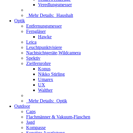
Veredlungsmesser
Mehr Details:
Haushalt
Optik
Entfernungsmesser
Ferngläser
Hawke
Leica
Leuchtpunktvisiere
Nachtsichtgeräte,Wildcamera
Spektiv
Zielfernrohre
Konus
Nikko Stirling
Umarex
UX
Walther
Mehr Details:
Optik
Outdoor
Caps
Flachmänner & Vakuum-Flaschen
Jagd
Kompasse
Sonstige Ausrüstung