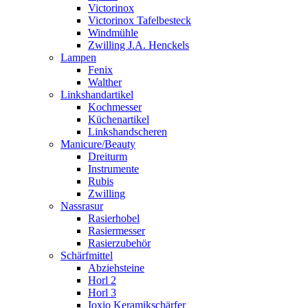
Victorinox
Victorinox Tafelbesteck
Windmühle
Zwilling J.A. Henckels
Lampen
Fenix
Walther
Linkshandartikel
Kochmesser
Küchenartikel
Linkshandscheren
Manicure/Beauty
Dreiturm
Instrumente
Rubis
Zwilling
Nassrasur
Rasierhobel
Rasiermesser
Rasierzubehör
Schärfmittel
Abziehsteine
Horl 2
Horl 3
Ioxio Keramikschärfer