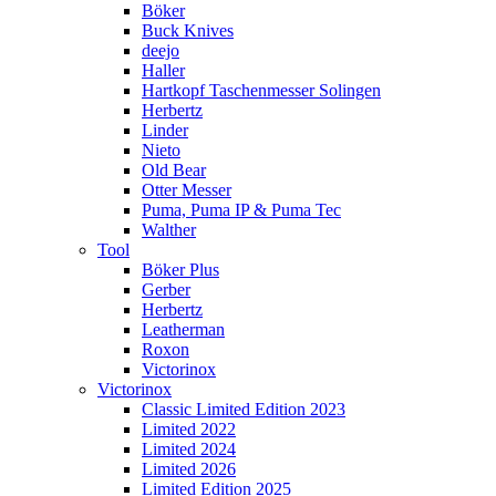
Böker
Buck Knives
deejo
Haller
Hartkopf Taschenmesser Solingen
Herbertz
Linder
Nieto
Old Bear
Otter Messer
Puma, Puma IP & Puma Tec
Walther
Tool
Böker Plus
Gerber
Herbertz
Leatherman
Roxon
Victorinox
Victorinox
Classic Limited Edition 2023
Limited 2022
Limited 2024
Limited 2026
Limited Edition 2025