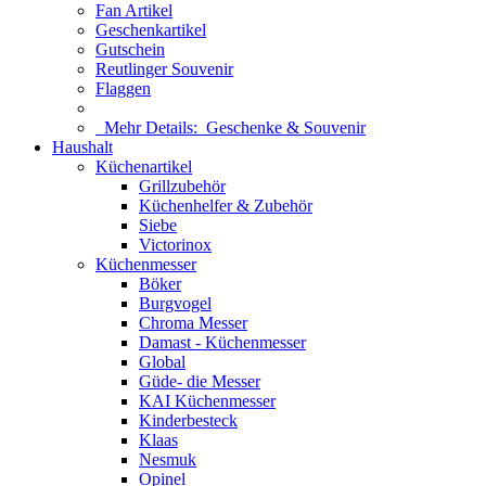
Fan Artikel
Geschenkartikel
Gutschein
Reutlinger Souvenir
Flaggen
Mehr Details:
Geschenke & Souvenir
Haushalt
Küchenartikel
Grillzubehör
Küchenhelfer & Zubehör
Siebe
Victorinox
Küchenmesser
Böker
Burgvogel
Chroma Messer
Damast - Küchenmesser
Global
Güde- die Messer
KAI Küchenmesser
Kinderbesteck
Klaas
Nesmuk
Opinel