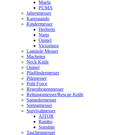
Muela
PUMA
Jahresmesser
Karesuando
Kindermesser
Herbertz
Nieto
Opinel
Victorinox
Laguiole Messer
Macheten
Neck Knife
Opinel
Pfadfindermesser
Pilzmesser
Pohl Force
Regenbogenmesser
Rettungsmesser/Rescue Knife
Sammlermesser
Springmesser
Survivalmesser
AITOR
Rambo
Sonstige
Taschenmesser