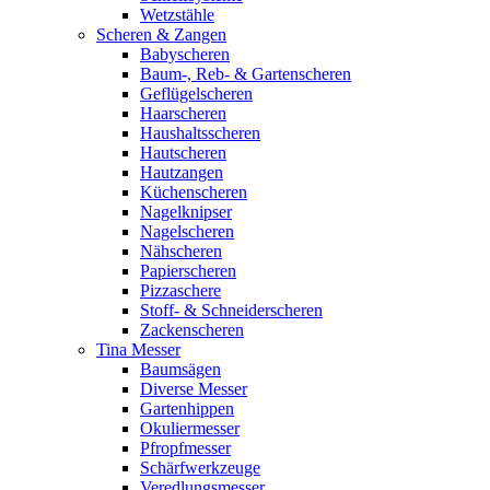
Wetzstähle
Scheren & Zangen
Babyscheren
Baum-, Reb- & Gartenscheren
Geflügelscheren
Haarscheren
Haushaltsscheren
Hautscheren
Hautzangen
Küchenscheren
Nagelknipser
Nagelscheren
Nähscheren
Papierscheren
Pizzaschere
Stoff- & Schneiderscheren
Zackenscheren
Tina Messer
Baumsägen
Diverse Messer
Gartenhippen
Okuliermesser
Pfropfmesser
Schärfwerkzeuge
Veredlungsmesser