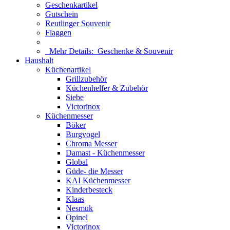
Geschenkartikel
Gutschein
Reutlinger Souvenir
Flaggen
Mehr Details:
Geschenke & Souvenir
Haushalt
Küchenartikel
Grillzubehör
Küchenhelfer & Zubehör
Siebe
Victorinox
Küchenmesser
Böker
Burgvogel
Chroma Messer
Damast - Küchenmesser
Global
Güde- die Messer
KAI Küchenmesser
Kinderbesteck
Klaas
Nesmuk
Opinel
Victorinox