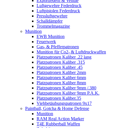
Exportfedern & Ventile
Luftgewehre Federdruck
Luftpistolen Federdruck
Pressluftgewehre
Schalldämpfer
Trommelmagazine
Munition
EWB Munition
Feuerwerk
Gas- & Pfefferpatronen
Munition für Co2- & Luftdruckwaffen
Platzpatronen Kaliber .22 lang
Platzpatronen Kaliber .315
Platzpatronen Kaliber .45
Platzpatronen Kaliber 2mm
Platzpatronen Kaliber 6mm
Platzpatronen Kaliber 8mm
Platzpatronen Kaliber 9mm /.380
Platzpatronen Kaliber 9mm P.A.K.
Platzpatronen Kaliber.35
Viehbetäubungspatronen 9x17
Paintball, Gotcha & Home Defense
Munition
RAM Real Action Marker
T4E Rubberball Waffen