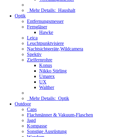
Mehr Details:
Haushalt
Optik
Entfernungsmesser
Ferngläser
Hawke
Leica
Leuchtpunktvisiere
Nachtsichtgeräte,Wildcamera
Spektiv
Zielfernrohre
Konus
Nikko Stirling
Umarex
UX
Walther
Mehr Details:
Optik
Outdoor
Caps
Flachmänner & Vakuum-Flaschen
Jagd
Kompasse
Sonstige Ausrüstung
Wandern