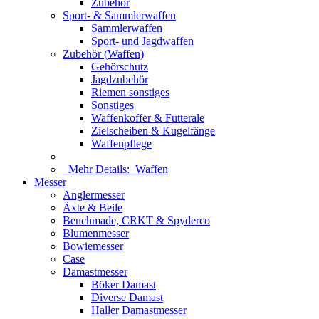
Zubehör
Sport- & Sammlerwaffen
Sammlerwaffen
Sport- und Jagdwaffen
Zubehör (Waffen)
Gehörschutz
Jagdzubehör
Riemen sonstiges
Sonstiges
Waffenkoffer & Futterale
Zielscheiben & Kugelfänge
Waffenpflege
Mehr Details:
Waffen
Messer
Anglermesser
Äxte & Beile
Benchmade, CRKT & Spyderco
Blumenmesser
Bowiemesser
Case
Damastmesser
Böker Damast
Diverse Damast
Haller Damastmesser