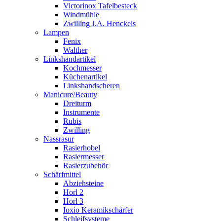
Victorinox Tafelbesteck
Windmühle
Zwilling J.A. Henckels
Lampen
Fenix
Walther
Linkshandartikel
Kochmesser
Küchenartikel
Linkshandscheren
Manicure/Beauty
Dreiturm
Instrumente
Rubis
Zwilling
Nassrasur
Rasierhobel
Rasiermesser
Rasierzubehör
Schärfmittel
Abziehsteine
Horl 2
Horl 3
Ioxio Keramikschärfer
Schleifsysteme