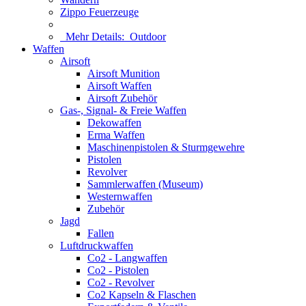
Zippo Feuerzeuge
Mehr Details:
Outdoor
Waffen
Airsoft
Airsoft Munition
Airsoft Waffen
Airsoft Zubehör
Gas-, Signal- & Freie Waffen
Dekowaffen
Erma Waffen
Maschinenpistolen & Sturmgewehre
Pistolen
Revolver
Sammlerwaffen (Museum)
Westernwaffen
Zubehör
Jagd
Fallen
Luftdruckwaffen
Co2 - Langwaffen
Co2 - Pistolen
Co2 - Revolver
Co2 Kapseln & Flaschen