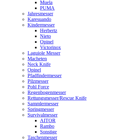
Muela
PUMA
Jahresmesser
Karesuando
Kindermesser
Herbertz
Nieto
Opinel
Victorinox
Laguiole Messer
Macheten
Neck Knife
Opinel
Pfadfindermesser
Pilzmesser
Pohl Force
Regenbogenmesser
Rettungsmesser/Rescue Knife
Sammlermesser
Springmesser
Survivalmesser
AITOR
Rambo
Sonstige
Taschenmesser