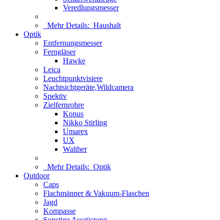
Veredlungsmesser
Mehr Details:
Haushalt
Optik
Entfernungsmesser
Ferngläser
Hawke
Leica
Leuchtpunktvisiere
Nachtsichtgeräte,Wildcamera
Spektiv
Zielfernrohre
Konus
Nikko Stirling
Umarex
UX
Walther
Mehr Details:
Optik
Outdoor
Caps
Flachmänner & Vakuum-Flaschen
Jagd
Kompasse
Sonstige Ausrüstung