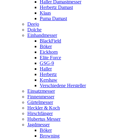
Haller Damastmesser
Herbertz Damast
Klaas
Puma Damast
Deejo
Dolche
Einhandmesser
BlackField
Böker
Eickhorn
Elite Force
GSG-9
Haller
Herbertz
Kershaw
Verschiedene Hersteller
Einsatzmesser
Finnenmesser
Gürtelmesser
Heckler & Koch
Hirschfänger
Hubertus Messer
Jagdmesser
Böker
Browning