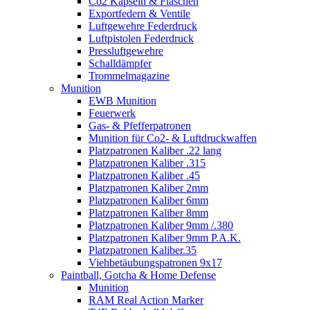
Co2 Kapseln & Flaschen
Exportfedern & Ventile
Luftgewehre Federdruck
Luftpistolen Federdruck
Pressluftgewehre
Schalldämpfer
Trommelmagazine
Munition
EWB Munition
Feuerwerk
Gas- & Pfefferpatronen
Munition für Co2- & Luftdruckwaffen
Platzpatronen Kaliber .22 lang
Platzpatronen Kaliber .315
Platzpatronen Kaliber .45
Platzpatronen Kaliber 2mm
Platzpatronen Kaliber 6mm
Platzpatronen Kaliber 8mm
Platzpatronen Kaliber 9mm /.380
Platzpatronen Kaliber 9mm P.A.K.
Platzpatronen Kaliber.35
Viehbetäubungspatronen 9x17
Paintball, Gotcha & Home Defense
Munition
RAM Real Action Marker