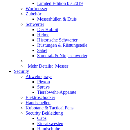
Limited Edition bis 2019
Wurfmesser
Zubehör
Messerhüllen & Etuis
Schwerter
Der Hobbit
Helme
Historische Schwerter
Rüstungen & Rüstungsteile
Säbel
Samurai- & Ninjaschwerter
Mehr Details:
Messer
Security
Abwehrsprays
Piexon
Sprays
Tierabwehr-Apparate
Elektroschocker
Handschellen
Kubotane & Tactical Pens
Security Bekleidung
Caps
Einsatzwesten
Handschuhe