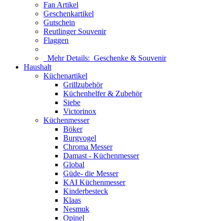
Fan Artikel
Geschenkartikel
Gutschein
Reutlinger Souvenir
Flaggen
Mehr Details:
Geschenke & Souvenir
Haushalt
Küchenartikel
Grillzubehör
Küchenhelfer & Zubehör
Siebe
Victorinox
Küchenmesser
Böker
Burgvogel
Chroma Messer
Damast - Küchenmesser
Global
Güde- die Messer
KAI Küchenmesser
Kinderbesteck
Klaas
Nesmuk
Opinel