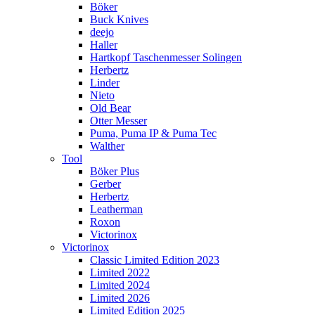
Böker
Buck Knives
deejo
Haller
Hartkopf Taschenmesser Solingen
Herbertz
Linder
Nieto
Old Bear
Otter Messer
Puma, Puma IP & Puma Tec
Walther
Tool
Böker Plus
Gerber
Herbertz
Leatherman
Roxon
Victorinox
Victorinox
Classic Limited Edition 2023
Limited 2022
Limited 2024
Limited 2026
Limited Edition 2025