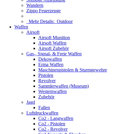
Wandern
Zippo Feuerzeuge
Mehr Details:
Outdoor
Waffen
Airsoft
Airsoft Munition
Airsoft Waffen
Airsoft Zubehör
Gas-, Signal- & Freie Waffen
Dekowaffen
Erma Waffen
Maschinenpistolen & Sturmgewehre
Pistolen
Revolver
Sammlerwaffen (Museum)
Westernwaffen
Zubehör
Jagd
Fallen
Luftdruckwaffen
Co2 - Langwaffen
Co2 - Pistolen
Co2 - Revolver