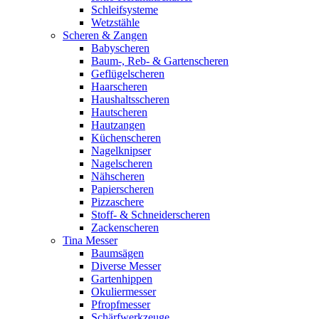
Schleifsysteme
Wetzstähle
Scheren & Zangen
Babyscheren
Baum-, Reb- & Gartenscheren
Geflügelscheren
Haarscheren
Haushaltsscheren
Hautscheren
Hautzangen
Küchenscheren
Nagelknipser
Nagelscheren
Nähscheren
Papierscheren
Pizzaschere
Stoff- & Schneiderscheren
Zackenscheren
Tina Messer
Baumsägen
Diverse Messer
Gartenhippen
Okuliermesser
Pfropfmesser
Schärfwerkzeuge