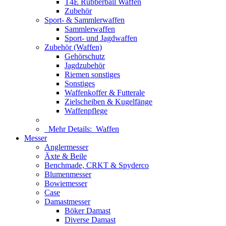
T4E Rubberball Waffen
Zubehör
Sport- & Sammlerwaffen
Sammlerwaffen
Sport- und Jagdwaffen
Zubehör (Waffen)
Gehörschutz
Jagdzubehör
Riemen sonstiges
Sonstiges
Waffenkoffer & Futterale
Zielscheiben & Kugelfänge
Waffenpflege
Mehr Details:
Waffen
Messer
Anglermesser
Äxte & Beile
Benchmade, CRKT & Spyderco
Blumenmesser
Bowiemesser
Case
Damastmesser
Böker Damast
Diverse Damast