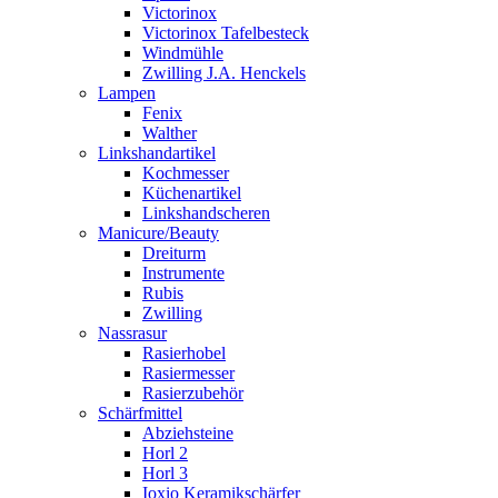
Victorinox
Victorinox Tafelbesteck
Windmühle
Zwilling J.A. Henckels
Lampen
Fenix
Walther
Linkshandartikel
Kochmesser
Küchenartikel
Linkshandscheren
Manicure/Beauty
Dreiturm
Instrumente
Rubis
Zwilling
Nassrasur
Rasierhobel
Rasiermesser
Rasierzubehör
Schärfmittel
Abziehsteine
Horl 2
Horl 3
Ioxio Keramikschärfer