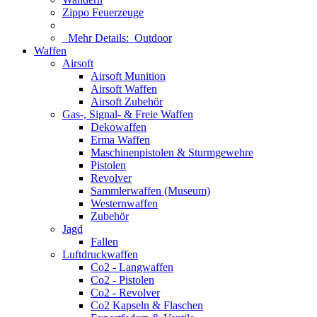
Zippo Feuerzeuge
Mehr Details:
Outdoor
Waffen
Airsoft
Airsoft Munition
Airsoft Waffen
Airsoft Zubehör
Gas-, Signal- & Freie Waffen
Dekowaffen
Erma Waffen
Maschinenpistolen & Sturmgewehre
Pistolen
Revolver
Sammlerwaffen (Museum)
Westernwaffen
Zubehör
Jagd
Fallen
Luftdruckwaffen
Co2 - Langwaffen
Co2 - Pistolen
Co2 - Revolver
Co2 Kapseln & Flaschen