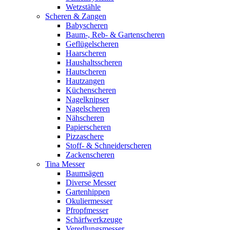
Wetzstähle
Scheren & Zangen
Babyscheren
Baum-, Reb- & Gartenscheren
Geflügelscheren
Haarscheren
Haushaltsscheren
Hautscheren
Hautzangen
Küchenscheren
Nagelknipser
Nagelscheren
Nähscheren
Papierscheren
Pizzaschere
Stoff- & Schneiderscheren
Zackenscheren
Tina Messer
Baumsägen
Diverse Messer
Gartenhippen
Okuliermesser
Pfropfmesser
Schärfwerkzeuge
Veredlungsmesser