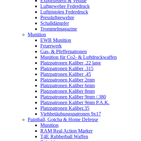
Exportfedern & Ventile
Luftgewehre Federdruck
Luftpistolen Federdruck
Pressluftgewehre
Schalldämpfer
Trommelmagazine
Munition
EWB Munition
Feuerwerk
Gas- & Pfefferpatronen
Munition für Co2- & Luftdruckwaffen
Platzpatronen Kaliber .22 lang
Platzpatronen Kaliber .315
Platzpatronen Kaliber .45
Platzpatronen Kaliber 2mm
Platzpatronen Kaliber 6mm
Platzpatronen Kaliber 8mm
Platzpatronen Kaliber 9mm /.380
Platzpatronen Kaliber 9mm P.A.K.
Platzpatronen Kaliber.35
Viehbetäubungspatronen 9x17
Paintball, Gotcha & Home Defense
Munition
RAM Real Action Marker
T4E Rubberball Waffen