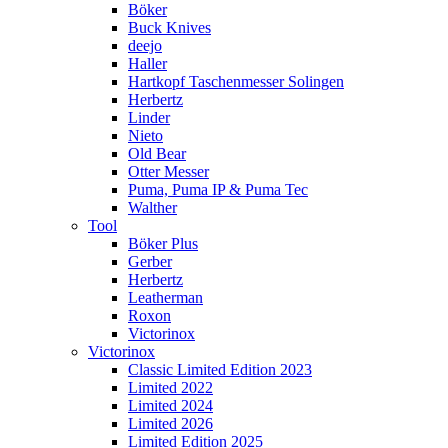
Böker
Buck Knives
deejo
Haller
Hartkopf Taschenmesser Solingen
Herbertz
Linder
Nieto
Old Bear
Otter Messer
Puma, Puma IP & Puma Tec
Walther
Tool
Böker Plus
Gerber
Herbertz
Leatherman
Roxon
Victorinox
Victorinox
Classic Limited Edition 2023
Limited 2022
Limited 2024
Limited 2026
Limited Edition 2025