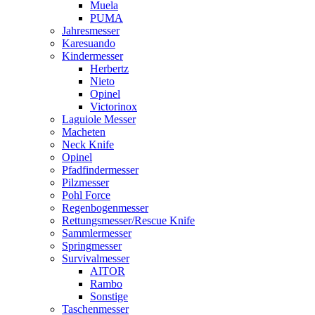
Muela
PUMA
Jahresmesser
Karesuando
Kindermesser
Herbertz
Nieto
Opinel
Victorinox
Laguiole Messer
Macheten
Neck Knife
Opinel
Pfadfindermesser
Pilzmesser
Pohl Force
Regenbogenmesser
Rettungsmesser/Rescue Knife
Sammlermesser
Springmesser
Survivalmesser
AITOR
Rambo
Sonstige
Taschenmesser