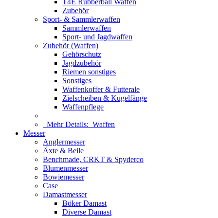
T4E Rubberball Waffen
Zubehör
Sport- & Sammlerwaffen
Sammlerwaffen
Sport- und Jagdwaffen
Zubehör (Waffen)
Gehörschutz
Jagdzubehör
Riemen sonstiges
Sonstiges
Waffenkoffer & Futterale
Zielscheiben & Kugelfänge
Waffenpflege
Mehr Details:
Waffen
Messer
Anglermesser
Äxte & Beile
Benchmade, CRKT & Spyderco
Blumenmesser
Bowiemesser
Case
Damastmesser
Böker Damast
Diverse Damast