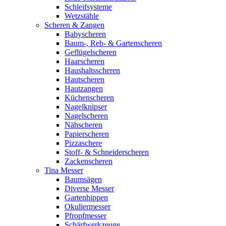
Schleifsysteme
Wetzstähle
Scheren & Zangen
Babyscheren
Baum-, Reb- & Gartenscheren
Geflügelscheren
Haarscheren
Haushaltsscheren
Hautscheren
Hautzangen
Küchenscheren
Nagelknipser
Nagelscheren
Nähscheren
Papierscheren
Pizzaschere
Stoff- & Schneiderscheren
Zackenscheren
Tina Messer
Baumsägen
Diverse Messer
Gartenhippen
Okuliermesser
Pfropfmesser
Schärfwerkzeuge