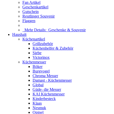
Fan Artikel
Geschenkartikel
Gutschein
Reutlinger Souvenir
Flaggen
Mehr Details:
Geschenke & Souvenir
Haushalt
Küchenartikel
Grillzubehör
Küchenhelfer & Zubehör
Siebe
Victorinox
Küchenmesser
Böker
Burgvogel
Chroma Messer
Damast - Küchenmesser
Global
Güde- die Messer
KAI Küchenmesser
Kinderbesteck
Klaas
Nesmuk
Opinel