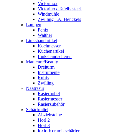
Victorinox
Victorinox Tafelbesteck
Windmühle
Zwilling J.A. Henckels
Lampen
Fenix
Walther
Linkshandartikel
Kochmesser
Küchenartikel
Linkshandscheren
Manicure/Beauty
Dreiturm
Instrumente
Rubis
Zwilling
Nassrasur
Rasierhobel
Rasiermesser
Rasierzubehör
Schärfmittel
Abziehsteine
Horl 2
Horl 3
Ioxio Keramikschärfer