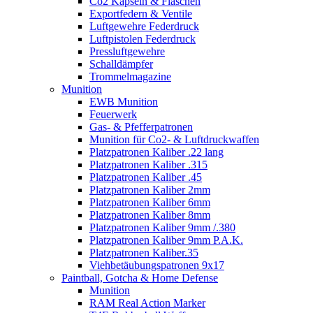
Co2 Kapseln & Flaschen
Exportfedern & Ventile
Luftgewehre Federdruck
Luftpistolen Federdruck
Pressluftgewehre
Schalldämpfer
Trommelmagazine
Munition
EWB Munition
Feuerwerk
Gas- & Pfefferpatronen
Munition für Co2- & Luftdruckwaffen
Platzpatronen Kaliber .22 lang
Platzpatronen Kaliber .315
Platzpatronen Kaliber .45
Platzpatronen Kaliber 2mm
Platzpatronen Kaliber 6mm
Platzpatronen Kaliber 8mm
Platzpatronen Kaliber 9mm /.380
Platzpatronen Kaliber 9mm P.A.K.
Platzpatronen Kaliber.35
Viehbetäubungspatronen 9x17
Paintball, Gotcha & Home Defense
Munition
RAM Real Action Marker