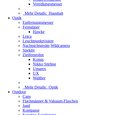
Veredlungsmesser
Mehr Details:
Haushalt
Optik
Entfernungsmesser
Ferngläser
Hawke
Leica
Leuchtpunktvisiere
Nachtsichtgeräte,Wildcamera
Spektiv
Zielfernrohre
Konus
Nikko Stirling
Umarex
UX
Walther
Mehr Details:
Optik
Outdoor
Caps
Flachmänner & Vakuum-Flaschen
Jagd
Kompasse
Sonstige Ausrüstung