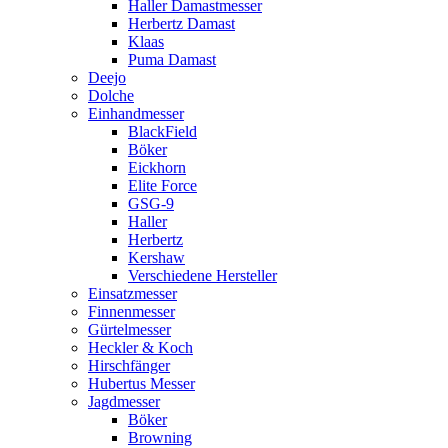
Haller Damastmesser
Herbertz Damast
Klaas
Puma Damast
Deejo
Dolche
Einhandmesser
BlackField
Böker
Eickhorn
Elite Force
GSG-9
Haller
Herbertz
Kershaw
Verschiedene Hersteller
Einsatzmesser
Finnenmesser
Gürtelmesser
Heckler & Koch
Hirschfänger
Hubertus Messer
Jagdmesser
Böker
Browning