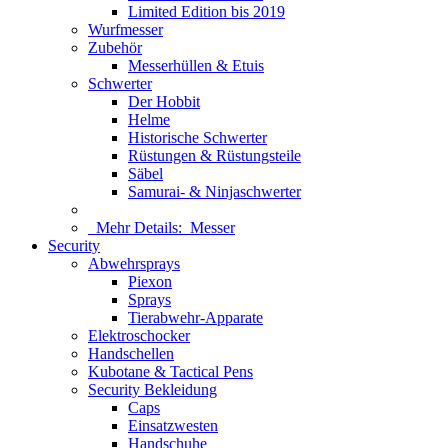
Limited Edition bis 2019
Wurfmesser
Zubehör
Messerhüllen & Etuis
Schwerter
Der Hobbit
Helme
Historische Schwerter
Rüstungen & Rüstungsteile
Säbel
Samurai- & Ninjaschwerter
Mehr Details:
Messer
Security
Abwehrsprays
Piexon
Sprays
Tierabwehr-Apparate
Elektroschocker
Handschellen
Kubotane & Tactical Pens
Security Bekleidung
Caps
Einsatzwesten
Handschuhe