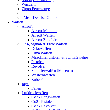
Wandern
Zippo Feuerzeuge
Mehr Details:
Outdoor
Waffen
Airsoft
Airsoft Munition
Airsoft Waffen
Airsoft Zubehör
Gas-, Signal- & Freie Waffen
Dekowaffen
Erma Waffen
Maschinenpistolen & Sturmgewehre
Pistolen
Revolver
Sammlerwaffen (Museum)
Westernwaffen
Zubehör
Jagd
Fallen
Luftdruckwaffen
Co2 - Langwaffen
Co2 - Pistolen
Co2 - Revolver