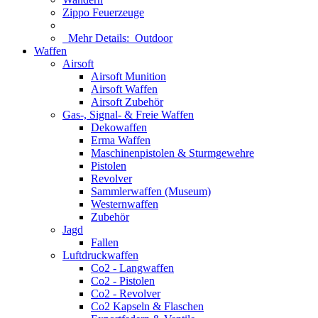
Zippo Feuerzeuge
Mehr Details:
Outdoor
Waffen
Airsoft
Airsoft Munition
Airsoft Waffen
Airsoft Zubehör
Gas-, Signal- & Freie Waffen
Dekowaffen
Erma Waffen
Maschinenpistolen & Sturmgewehre
Pistolen
Revolver
Sammlerwaffen (Museum)
Westernwaffen
Zubehör
Jagd
Fallen
Luftdruckwaffen
Co2 - Langwaffen
Co2 - Pistolen
Co2 - Revolver
Co2 Kapseln & Flaschen