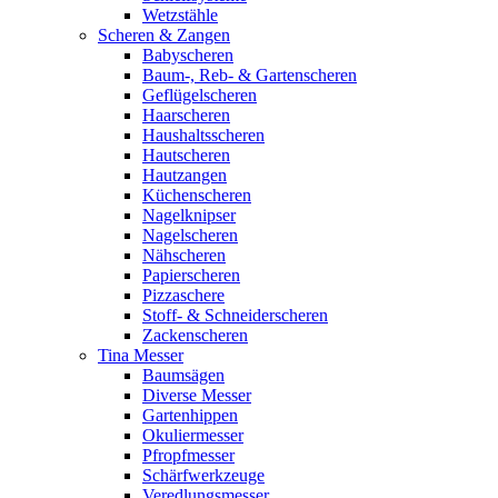
Wetzstähle
Scheren & Zangen
Babyscheren
Baum-, Reb- & Gartenscheren
Geflügelscheren
Haarscheren
Haushaltsscheren
Hautscheren
Hautzangen
Küchenscheren
Nagelknipser
Nagelscheren
Nähscheren
Papierscheren
Pizzaschere
Stoff- & Schneiderscheren
Zackenscheren
Tina Messer
Baumsägen
Diverse Messer
Gartenhippen
Okuliermesser
Pfropfmesser
Schärfwerkzeuge
Veredlungsmesser