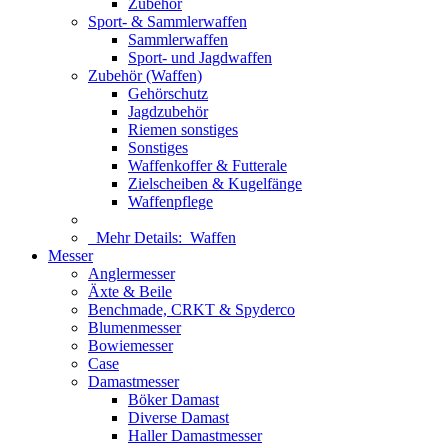
Zubehör
Sport- & Sammlerwaffen
Sammlerwaffen
Sport- und Jagdwaffen
Zubehör (Waffen)
Gehörschutz
Jagdzubehör
Riemen sonstiges
Sonstiges
Waffenkoffer & Futterale
Zielscheiben & Kugelfänge
Waffenpflege
Mehr Details:
Waffen
Messer
Anglermesser
Äxte & Beile
Benchmade, CRKT & Spyderco
Blumenmesser
Bowiemesser
Case
Damastmesser
Böker Damast
Diverse Damast
Haller Damastmesser