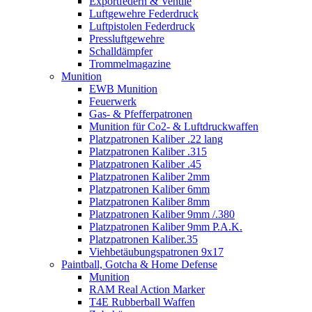
Exportfedern & Ventile
Luftgewehre Federdruck
Luftpistolen Federdruck
Pressluftgewehre
Schalldämpfer
Trommelmagazine
Munition
EWB Munition
Feuerwerk
Gas- & Pfefferpatronen
Munition für Co2- & Luftdruckwaffen
Platzpatronen Kaliber .22 lang
Platzpatronen Kaliber .315
Platzpatronen Kaliber .45
Platzpatronen Kaliber 2mm
Platzpatronen Kaliber 6mm
Platzpatronen Kaliber 8mm
Platzpatronen Kaliber 9mm /.380
Platzpatronen Kaliber 9mm P.A.K.
Platzpatronen Kaliber.35
Viehbetäubungspatronen 9x17
Paintball, Gotcha & Home Defense
Munition
RAM Real Action Marker
T4E Rubberball Waffen