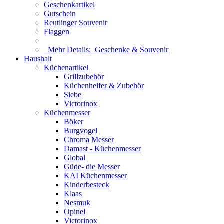
Geschenkartikel
Gutschein
Reutlinger Souvenir
Flaggen
Mehr Details:
Geschenke & Souvenir
Haushalt
Küchenartikel
Grillzubehör
Küchenhelfer & Zubehör
Siebe
Victorinox
Küchenmesser
Böker
Burgvogel
Chroma Messer
Damast - Küchenmesser
Global
Güde- die Messer
KAI Küchenmesser
Kinderbesteck
Klaas
Nesmuk
Opinel
Victorinox