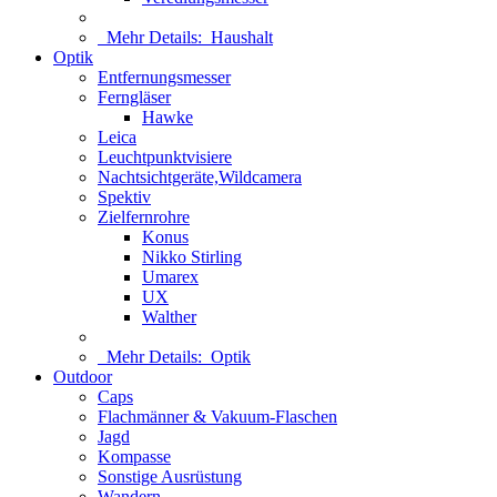
Mehr Details:
Haushalt
Optik
Entfernungsmesser
Ferngläser
Hawke
Leica
Leuchtpunktvisiere
Nachtsichtgeräte,Wildcamera
Spektiv
Zielfernrohre
Konus
Nikko Stirling
Umarex
UX
Walther
Mehr Details:
Optik
Outdoor
Caps
Flachmänner & Vakuum-Flaschen
Jagd
Kompasse
Sonstige Ausrüstung
Wandern