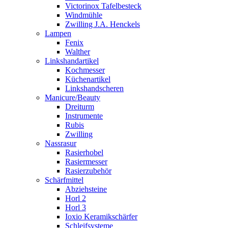
Victorinox Tafelbesteck
Windmühle
Zwilling J.A. Henckels
Lampen
Fenix
Walther
Linkshandartikel
Kochmesser
Küchenartikel
Linkshandscheren
Manicure/Beauty
Dreiturm
Instrumente
Rubis
Zwilling
Nassrasur
Rasierhobel
Rasiermesser
Rasierzubehör
Schärfmittel
Abziehsteine
Horl 2
Horl 3
Ioxio Keramikschärfer
Schleifsysteme