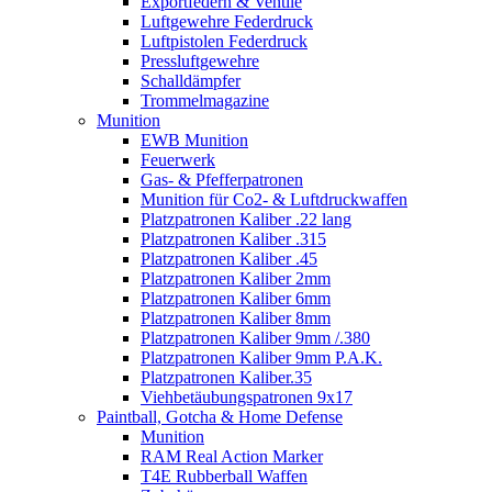
Exportfedern & Ventile
Luftgewehre Federdruck
Luftpistolen Federdruck
Pressluftgewehre
Schalldämpfer
Trommelmagazine
Munition
EWB Munition
Feuerwerk
Gas- & Pfefferpatronen
Munition für Co2- & Luftdruckwaffen
Platzpatronen Kaliber .22 lang
Platzpatronen Kaliber .315
Platzpatronen Kaliber .45
Platzpatronen Kaliber 2mm
Platzpatronen Kaliber 6mm
Platzpatronen Kaliber 8mm
Platzpatronen Kaliber 9mm /.380
Platzpatronen Kaliber 9mm P.A.K.
Platzpatronen Kaliber.35
Viehbetäubungspatronen 9x17
Paintball, Gotcha & Home Defense
Munition
RAM Real Action Marker
T4E Rubberball Waffen