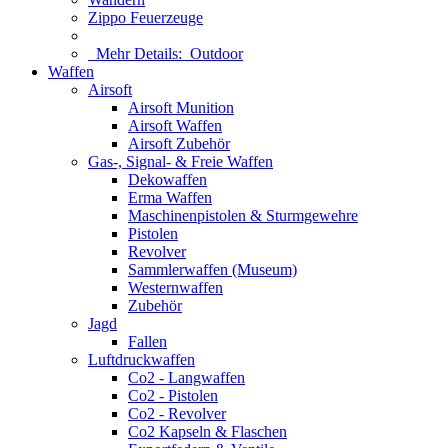
Zippo Feuerzeuge
Mehr Details:
Outdoor
Waffen
Airsoft
Airsoft Munition
Airsoft Waffen
Airsoft Zubehör
Gas-, Signal- & Freie Waffen
Dekowaffen
Erma Waffen
Maschinenpistolen & Sturmgewehre
Pistolen
Revolver
Sammlerwaffen (Museum)
Westernwaffen
Zubehör
Jagd
Fallen
Luftdruckwaffen
Co2 - Langwaffen
Co2 - Pistolen
Co2 - Revolver
Co2 Kapseln & Flaschen