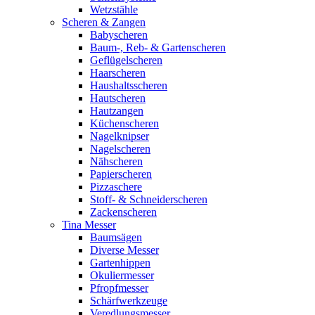
Wetzstähle
Scheren & Zangen
Babyscheren
Baum-, Reb- & Gartenscheren
Geflügelscheren
Haarscheren
Haushaltsscheren
Hautscheren
Hautzangen
Küchenscheren
Nagelknipser
Nagelscheren
Nähscheren
Papierscheren
Pizzaschere
Stoff- & Schneiderscheren
Zackenscheren
Tina Messer
Baumsägen
Diverse Messer
Gartenhippen
Okuliermesser
Pfropfmesser
Schärfwerkzeuge
Veredlungsmesser