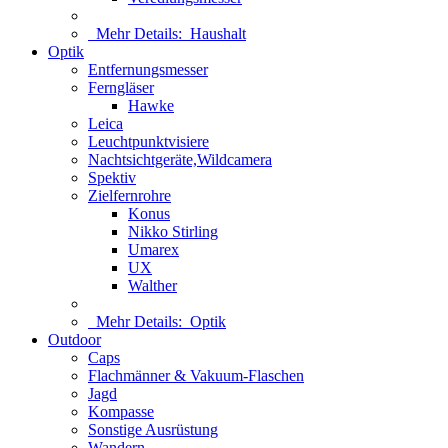
Mehr Details:
Haushalt
Optik
Entfernungsmesser
Ferngläser
Hawke
Leica
Leuchtpunktvisiere
Nachtsichtgeräte,Wildcamera
Spektiv
Zielfernrohre
Konus
Nikko Stirling
Umarex
UX
Walther
Mehr Details:
Optik
Outdoor
Caps
Flachmänner & Vakuum-Flaschen
Jagd
Kompasse
Sonstige Ausrüstung
Wandern