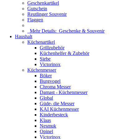
Geschenkartikel
Gutschein
Reutlinger Souvenir
Flaggen
Mehr Details:
Geschenke & Souvenir
Haushalt
Küchenartikel
Grillzubehör
Küchenhelfer & Zubehör
Siebe
Victorinox
Küchenmesser
Böker
Burgvogel
Chroma Messer
Damast - Küchenmesser
Global
Güde- die Messer
KAI Küchenmesser
Kinderbesteck
Klaas
Nesmuk
Opinel
Victorinox