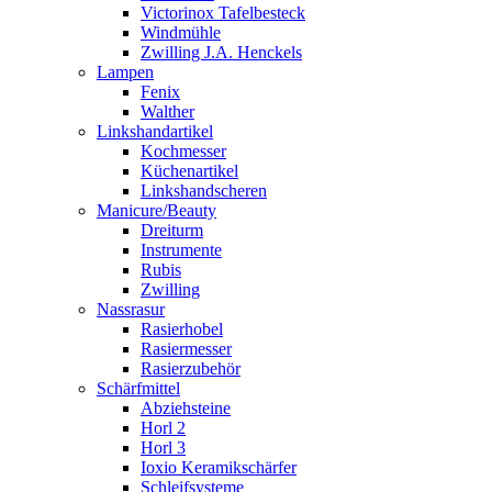
Victorinox Tafelbesteck
Windmühle
Zwilling J.A. Henckels
Lampen
Fenix
Walther
Linkshandartikel
Kochmesser
Küchenartikel
Linkshandscheren
Manicure/Beauty
Dreiturm
Instrumente
Rubis
Zwilling
Nassrasur
Rasierhobel
Rasiermesser
Rasierzubehör
Schärfmittel
Abziehsteine
Horl 2
Horl 3
Ioxio Keramikschärfer
Schleifsysteme