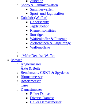
Zubehör
Sport- & Sammlerwaffen
Sammlerwaffen
Sport- und Jagdwaffen
Zubehör (Waffen)
Gehörschutz
Jagdzubehör
Riemen sonstiges
Sonstiges
Waffenkoffer & Futterale
Zielscheiben & Kugelfänge
Waffenpflege
Mehr Details:
Waffen
Messer
Anglermesser
Äxte & Beile
Benchmade, CRKT & Spyderco
Blumenmesser
Bowiemesser
Case
Damastmesser
Böker Damast
Diverse Damast
Haller Damastmesser