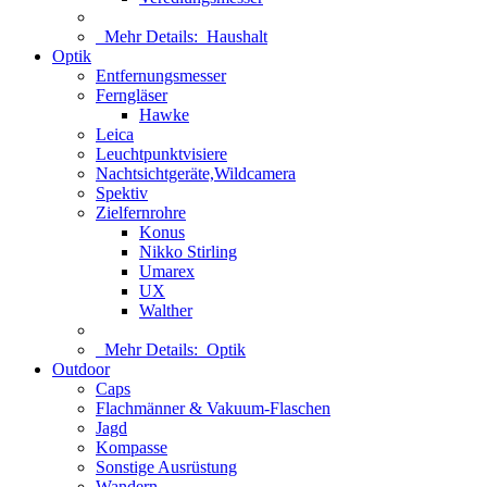
Mehr Details:
Haushalt
Optik
Entfernungsmesser
Ferngläser
Hawke
Leica
Leuchtpunktvisiere
Nachtsichtgeräte,Wildcamera
Spektiv
Zielfernrohre
Konus
Nikko Stirling
Umarex
UX
Walther
Mehr Details:
Optik
Outdoor
Caps
Flachmänner & Vakuum-Flaschen
Jagd
Kompasse
Sonstige Ausrüstung
Wandern