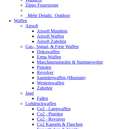
Zippo Feuerzeuge
Mehr Details:
Outdoor
Waffen
Airsoft
Airsoft Munition
Airsoft Waffen
Airsoft Zubehör
Gas-, Signal- & Freie Waffen
Dekowaffen
Erma Waffen
Maschinenpistolen & Sturmgewehre
Pistolen
Revolver
Sammlerwaffen (Museum)
Westernwaffen
Zubehör
Jagd
Fallen
Luftdruckwaffen
Co2 - Langwaffen
Co2 - Pistolen
Co2 - Revolver
Co2 Kapseln & Flaschen