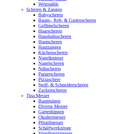
Wetzstähle
Scheren & Zangen
Babyscheren
Baum-, Reb- & Gartenscheren
Geflügelscheren
Haarscheren
Haushaltsscheren
Hautscheren
Hautzangen
Küchenscheren
Nagelknipser
Nagelscheren
Nähscheren
Papierscheren
Pizzaschere
Stoff- & Schneiderscheren
Zackenscheren
Tina Messer
Baumsägen
Diverse Messer
Gartenhippen
Okuliermesser
Pfropfmesser
Schärfwerkzeuge
Veredlungsmesser