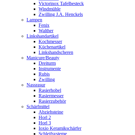
Victorinox Tafelbesteck
Windmühle
Zwilling J.A. Henckels
Lampen
Fenix
Walther
Linkshandartikel
Kochmesser
Küchenartikel
Linkshandscheren
Manicure/Beauty
Dreiturm
Instrumente
Rubis
Zwilling
Nassrasur
Rasierhobel
Rasiermesser
Rasierzubehör
Schärfmittel
Abziehsteine
Horl 2
Horl 3
Ioxio Keramikschärfer
Schleifsysteme