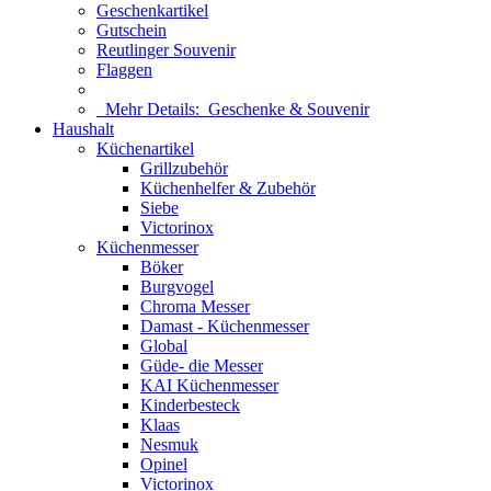
Geschenkartikel
Gutschein
Reutlinger Souvenir
Flaggen
Mehr Details:
Geschenke & Souvenir
Haushalt
Küchenartikel
Grillzubehör
Küchenhelfer & Zubehör
Siebe
Victorinox
Küchenmesser
Böker
Burgvogel
Chroma Messer
Damast - Küchenmesser
Global
Güde- die Messer
KAI Küchenmesser
Kinderbesteck
Klaas
Nesmuk
Opinel
Victorinox