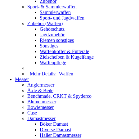
Zubehör
Sport- & Sammlerwaffen
Sammlerwaffen
Sport- und Jagdwaffen
Zubehör (Waffen)
Gehörschutz
Jagdzubehör
Riemen sonstiges
Sonstiges
Waffenkoffer & Futterale
Zielscheiben & Kugelfänge
Waffenpflege
Mehr Details:
Waffen
Messer
Anglermesser
Äxte & Beile
Benchmade, CRKT & Spyderco
Blumenmesser
Bowiemesser
Case
Damastmesser
Böker Damast
Diverse Damast
Haller Damastmesser