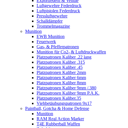
Exportfedern & Ventile
Luftgewehre Federdruck
Luftpistolen Federdruck
Pressluftgewehre
Schalldämpfer
Trommelmagazine
Munition
EWB Munition
Feuerwerk
Gas- & Pfefferpatronen
Munition für Co2- & Luftdruckwaffen
Platzpatronen Kaliber .22 lang
Platzpatronen Kaliber .315
Platzpatronen Kaliber .45
Platzpatronen Kaliber 2mm
Platzpatronen Kaliber 6mm
Platzpatronen Kaliber 8mm
Platzpatronen Kaliber 9mm /.380
Platzpatronen Kaliber 9mm P.A.K.
Platzpatronen Kaliber.35
Viehbetäubungspatronen 9x17
Paintball, Gotcha & Home Defense
Munition
RAM Real Action Marker
T4E Rubberball Waffen