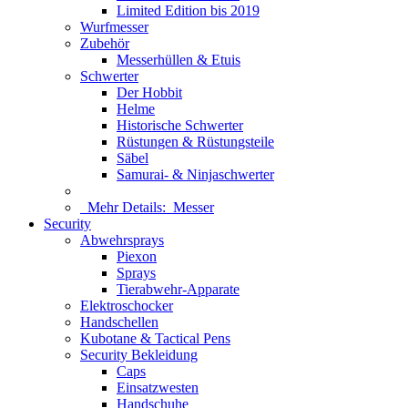
Limited Edition bis 2019
Wurfmesser
Zubehör
Messerhüllen & Etuis
Schwerter
Der Hobbit
Helme
Historische Schwerter
Rüstungen & Rüstungsteile
Säbel
Samurai- & Ninjaschwerter
Mehr Details:
Messer
Security
Abwehrsprays
Piexon
Sprays
Tierabwehr-Apparate
Elektroschocker
Handschellen
Kubotane & Tactical Pens
Security Bekleidung
Caps
Einsatzwesten
Handschuhe