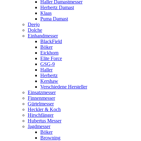
Haller Damastmesser
Herbertz Damast
Klaas
Puma Damast
Deejo
Dolche
Einhandmesser
BlackField
Böker
Eickhorn
Elite Force
GSG-9
Haller
Herbertz
Kershaw
Verschiedene Hersteller
Einsatzmesser
Finnenmesser
Gürtelmesser
Heckler & Koch
Hirschfänger
Hubertus Messer
Jagdmesser
Böker
Browning