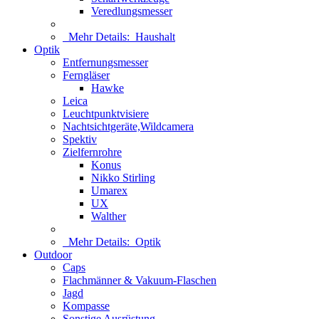
Veredlungsmesser
Mehr Details:
Haushalt
Optik
Entfernungsmesser
Ferngläser
Hawke
Leica
Leuchtpunktvisiere
Nachtsichtgeräte,Wildcamera
Spektiv
Zielfernrohre
Konus
Nikko Stirling
Umarex
UX
Walther
Mehr Details:
Optik
Outdoor
Caps
Flachmänner & Vakuum-Flaschen
Jagd
Kompasse
Sonstige Ausrüstung