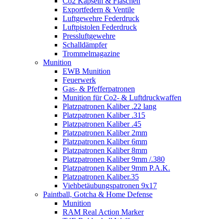
Co2 Kapseln & Flaschen
Exportfedern & Ventile
Luftgewehre Federdruck
Luftpistolen Federdruck
Pressluftgewehre
Schalldämpfer
Trommelmagazine
Munition
EWB Munition
Feuerwerk
Gas- & Pfefferpatronen
Munition für Co2- & Luftdruckwaffen
Platzpatronen Kaliber .22 lang
Platzpatronen Kaliber .315
Platzpatronen Kaliber .45
Platzpatronen Kaliber 2mm
Platzpatronen Kaliber 6mm
Platzpatronen Kaliber 8mm
Platzpatronen Kaliber 9mm /.380
Platzpatronen Kaliber 9mm P.A.K.
Platzpatronen Kaliber.35
Viehbetäubungspatronen 9x17
Paintball, Gotcha & Home Defense
Munition
RAM Real Action Marker