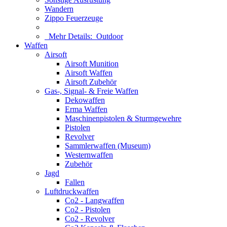
Wandern
Zippo Feuerzeuge
Mehr Details:
Outdoor
Waffen
Airsoft
Airsoft Munition
Airsoft Waffen
Airsoft Zubehör
Gas-, Signal- & Freie Waffen
Dekowaffen
Erma Waffen
Maschinenpistolen & Sturmgewehre
Pistolen
Revolver
Sammlerwaffen (Museum)
Westernwaffen
Zubehör
Jagd
Fallen
Luftdruckwaffen
Co2 - Langwaffen
Co2 - Pistolen
Co2 - Revolver