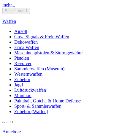
mehr...
Seite 1 von 1
Waffen
Airsoft
Gas-, Signal- & Freie Waffen
Dekowaffen
Erma Waffen
Maschinenpistolen & Sturmgewehre
Pistolen
Revolver
Sammlerwaffen (Museum)
Westernwaffen
Zubehör
Jagd
Luftdruckwaffen
Munition
Paintball, Gotcha & Home Defense
Sport- & Sammlerwaffen
Zubehör (Waffen)
aaaaa
Angebote