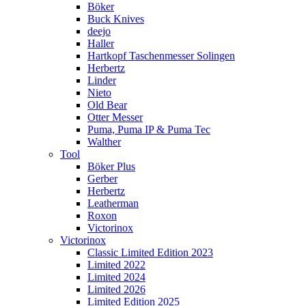
Böker
Buck Knives
deejo
Haller
Hartkopf Taschenmesser Solingen
Herbertz
Linder
Nieto
Old Bear
Otter Messer
Puma, Puma IP & Puma Tec
Walther
Tool
Böker Plus
Gerber
Herbertz
Leatherman
Roxon
Victorinox
Victorinox
Classic Limited Edition 2023
Limited 2022
Limited 2024
Limited 2026
Limited Edition 2025