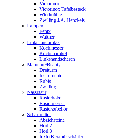
Victorinox
Victorinox Tafelbesteck
Windmühle
Zwilling J.A. Henckels
Lampen
Fenix
Walther
Linkshandartikel
Kochmesser
Küchenartikel
Linkshandscheren
Manicure/Beauty
Dreiturm
Instrumente
Rubis
Zwilling
Nassrasur
Rasierhobel
Rasiermesser
Rasierzubehör
Schärfmittel
Abziehsteine
Horl 2
Horl 3
Ioxio Keramikschärfer