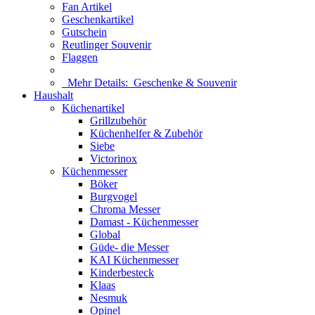
Fan Artikel
Geschenkartikel
Gutschein
Reutlinger Souvenir
Flaggen
Mehr Details:
Geschenke & Souvenir
Haushalt
Küchenartikel
Grillzubehör
Küchenhelfer & Zubehör
Siebe
Victorinox
Küchenmesser
Böker
Burgvogel
Chroma Messer
Damast - Küchenmesser
Global
Güde- die Messer
KAI Küchenmesser
Kinderbesteck
Klaas
Nesmuk
Opinel