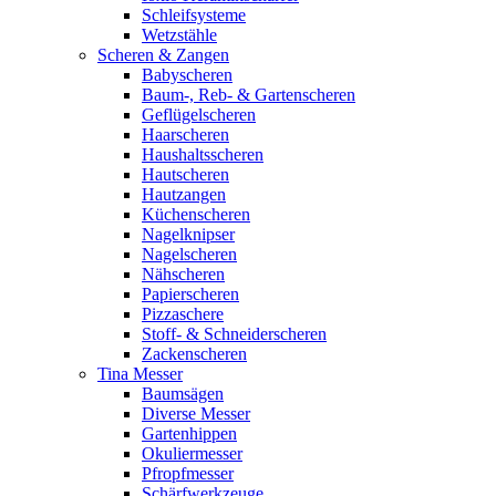
Schleifsysteme
Wetzstähle
Scheren & Zangen
Babyscheren
Baum-, Reb- & Gartenscheren
Geflügelscheren
Haarscheren
Haushaltsscheren
Hautscheren
Hautzangen
Küchenscheren
Nagelknipser
Nagelscheren
Nähscheren
Papierscheren
Pizzaschere
Stoff- & Schneiderscheren
Zackenscheren
Tina Messer
Baumsägen
Diverse Messer
Gartenhippen
Okuliermesser
Pfropfmesser
Schärfwerkzeuge