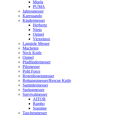
Muela
PUMA
Jahresmesser
Karesuando
Kindermesser
Herbertz
Nieto
Opinel
Victorinox
Laguiole Messer
Macheten
Neck Knife
Opinel
Pfadfindermesser
Pilzmesser
Pohl Force
Regenbogenmesser
Rettungsmesser/Rescue Knife
Sammlermesser
Springmesser
Survivalmesser
AITOR
Rambo
Sonstige
Taschenmesser