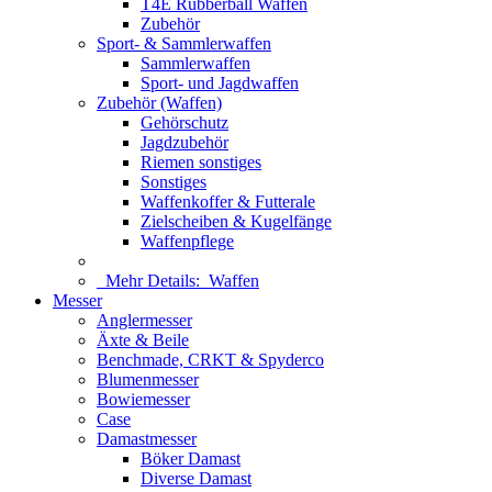
T4E Rubberball Waffen
Zubehör
Sport- & Sammlerwaffen
Sammlerwaffen
Sport- und Jagdwaffen
Zubehör (Waffen)
Gehörschutz
Jagdzubehör
Riemen sonstiges
Sonstiges
Waffenkoffer & Futterale
Zielscheiben & Kugelfänge
Waffenpflege
Mehr Details:
Waffen
Messer
Anglermesser
Äxte & Beile
Benchmade, CRKT & Spyderco
Blumenmesser
Bowiemesser
Case
Damastmesser
Böker Damast
Diverse Damast