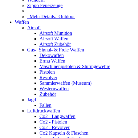
Zippo Feuerzeuge
Mehr Details:
Outdoor
Waffen
Airsoft
Airsoft Munition
Airsoft Waffen
Airsoft Zubehör
Gas-, Signal- & Freie Waffen
Dekowaffen
Erma Waffen
Maschinenpistolen & Sturmgewehre
Pistolen
Revolver
Sammlerwaffen (Museum)
Westernwaffen
Zubehör
Jagd
Fallen
Luftdruckwaffen
Co2 - Langwaffen
Co2 - Pistolen
Co2 - Revolver
Co2 Kapseln & Flaschen