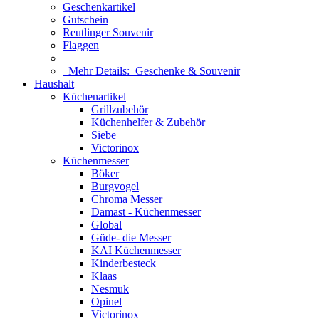
Geschenkartikel
Gutschein
Reutlinger Souvenir
Flaggen
Mehr Details:
Geschenke & Souvenir
Haushalt
Küchenartikel
Grillzubehör
Küchenhelfer & Zubehör
Siebe
Victorinox
Küchenmesser
Böker
Burgvogel
Chroma Messer
Damast - Küchenmesser
Global
Güde- die Messer
KAI Küchenmesser
Kinderbesteck
Klaas
Nesmuk
Opinel
Victorinox