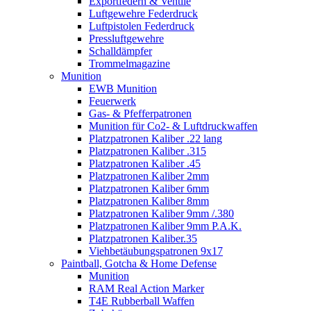
Exportfedern & Ventile
Luftgewehre Federdruck
Luftpistolen Federdruck
Pressluftgewehre
Schalldämpfer
Trommelmagazine
Munition
EWB Munition
Feuerwerk
Gas- & Pfefferpatronen
Munition für Co2- & Luftdruckwaffen
Platzpatronen Kaliber .22 lang
Platzpatronen Kaliber .315
Platzpatronen Kaliber .45
Platzpatronen Kaliber 2mm
Platzpatronen Kaliber 6mm
Platzpatronen Kaliber 8mm
Platzpatronen Kaliber 9mm /.380
Platzpatronen Kaliber 9mm P.A.K.
Platzpatronen Kaliber.35
Viehbetäubungspatronen 9x17
Paintball, Gotcha & Home Defense
Munition
RAM Real Action Marker
T4E Rubberball Waffen