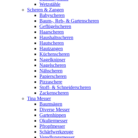
Wetzstähle
Scheren & Zangen
Babyscheren
Baum-, Reb- & Gartenscheren
Geflügelscheren
Haarscheren
Haushaltsscheren
Hautscheren
Hautzangen
Küchenscheren
Nagelknipser
Nagelscheren
Nähscheren
Papierscheren
Pizzaschere
Stoff- & Schneiderscheren
Zackenscheren
Tina Messer
Baumsägen
Diverse Messer
Gartenhippen
Okuliermesser
Pfropfmesser
Schärfwerkzeuge
Veredlungsmesser