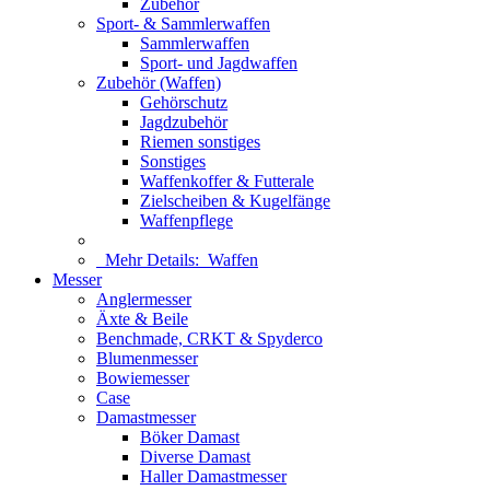
Zubehör
Sport- & Sammlerwaffen
Sammlerwaffen
Sport- und Jagdwaffen
Zubehör (Waffen)
Gehörschutz
Jagdzubehör
Riemen sonstiges
Sonstiges
Waffenkoffer & Futterale
Zielscheiben & Kugelfänge
Waffenpflege
Mehr Details:
Waffen
Messer
Anglermesser
Äxte & Beile
Benchmade, CRKT & Spyderco
Blumenmesser
Bowiemesser
Case
Damastmesser
Böker Damast
Diverse Damast
Haller Damastmesser