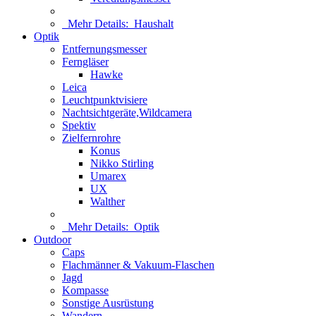
Mehr Details:
Haushalt
Optik
Entfernungsmesser
Ferngläser
Hawke
Leica
Leuchtpunktvisiere
Nachtsichtgeräte,Wildcamera
Spektiv
Zielfernrohre
Konus
Nikko Stirling
Umarex
UX
Walther
Mehr Details:
Optik
Outdoor
Caps
Flachmänner & Vakuum-Flaschen
Jagd
Kompasse
Sonstige Ausrüstung
Wandern