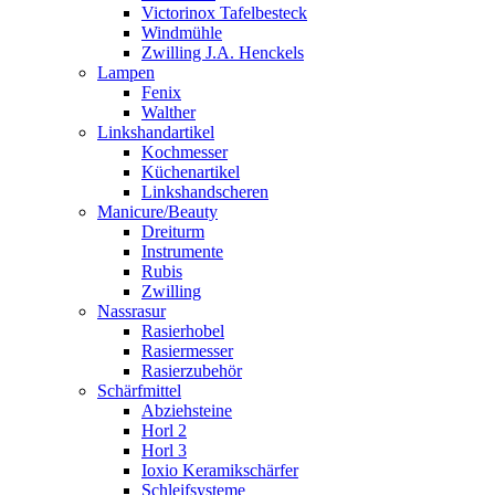
Victorinox Tafelbesteck
Windmühle
Zwilling J.A. Henckels
Lampen
Fenix
Walther
Linkshandartikel
Kochmesser
Küchenartikel
Linkshandscheren
Manicure/Beauty
Dreiturm
Instrumente
Rubis
Zwilling
Nassrasur
Rasierhobel
Rasiermesser
Rasierzubehör
Schärfmittel
Abziehsteine
Horl 2
Horl 3
Ioxio Keramikschärfer
Schleifsysteme