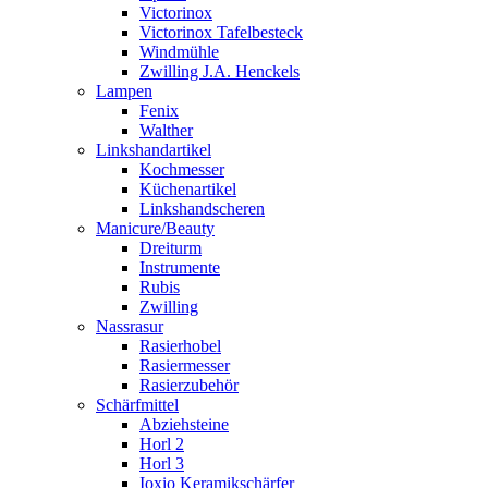
Victorinox
Victorinox Tafelbesteck
Windmühle
Zwilling J.A. Henckels
Lampen
Fenix
Walther
Linkshandartikel
Kochmesser
Küchenartikel
Linkshandscheren
Manicure/Beauty
Dreiturm
Instrumente
Rubis
Zwilling
Nassrasur
Rasierhobel
Rasiermesser
Rasierzubehör
Schärfmittel
Abziehsteine
Horl 2
Horl 3
Ioxio Keramikschärfer