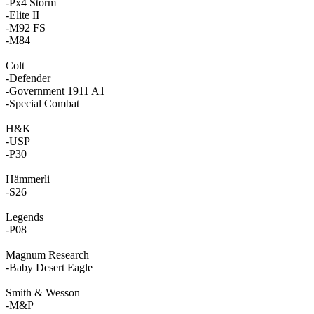
-Px4 Storm
-Elite II
-M92 FS
-M84
Colt
-Defender
-Government 1911 A1
-Special Combat
H&K
-USP
-P30
Hämmerli
-S26
Legends
-P08
Magnum Research
-Baby Desert Eagle
Smith & Wesson
-M&P