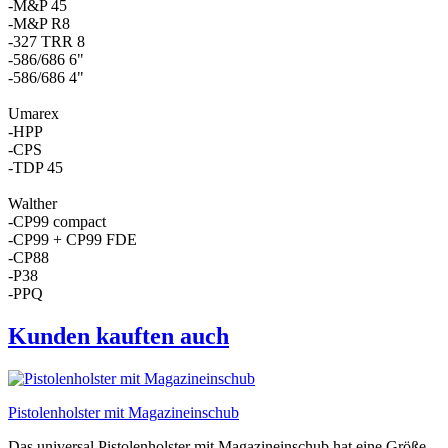
-M&P 45
-M&P R8
-327 TRR 8
-586/686 6"
-586/686 4"
Umarex
-HPP
-CPS
-TDP 45
Walther
-CP99 compact
-CP99 + CP99 FDE
-CP88
-P38
-PPQ
Kunden kauften auch
Pistolenholster mit Magazineinschub
Das universal Pistolenholster mit Magazineinschub hat eine Größe