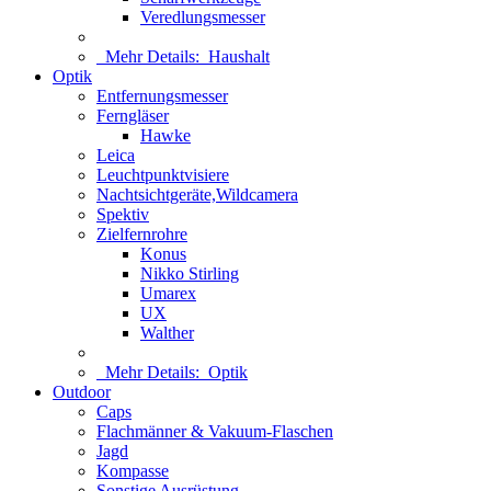
Veredlungsmesser
Mehr Details:
Haushalt
Optik
Entfernungsmesser
Ferngläser
Hawke
Leica
Leuchtpunktvisiere
Nachtsichtgeräte,Wildcamera
Spektiv
Zielfernrohre
Konus
Nikko Stirling
Umarex
UX
Walther
Mehr Details:
Optik
Outdoor
Caps
Flachmänner & Vakuum-Flaschen
Jagd
Kompasse
Sonstige Ausrüstung