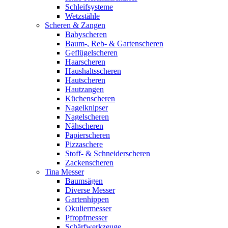
Schleifsysteme
Wetzstähle
Scheren & Zangen
Babyscheren
Baum-, Reb- & Gartenscheren
Geflügelscheren
Haarscheren
Haushaltsscheren
Hautscheren
Hautzangen
Küchenscheren
Nagelknipser
Nagelscheren
Nähscheren
Papierscheren
Pizzaschere
Stoff- & Schneiderscheren
Zackenscheren
Tina Messer
Baumsägen
Diverse Messer
Gartenhippen
Okuliermesser
Pfropfmesser
Schärfwerkzeuge