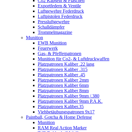
Co2 Kapseln & Flaschen
Exportfedern & Ventile
Luftgewehre Federdruck
Luftpistolen Federdruck
Pressluftgewehre
Schalldämpfer
Trommelmagazine
Munition
EWB Munition
Feuerwerk
Gas- & Pfefferpatronen
Munition für Co2- & Luftdruckwaffen
Platzpatronen Kaliber .22 lang
Platzpatronen Kaliber .315
Platzpatronen Kaliber .45
Platzpatronen Kaliber 2mm
Platzpatronen Kaliber 6mm
Platzpatronen Kaliber 8mm
Platzpatronen Kaliber 9mm /.380
Platzpatronen Kaliber 9mm P.A.K.
Platzpatronen Kaliber.35
Viehbetäubungspatronen 9x17
Paintball, Gotcha & Home Defense
Munition
RAM Real Action Marker