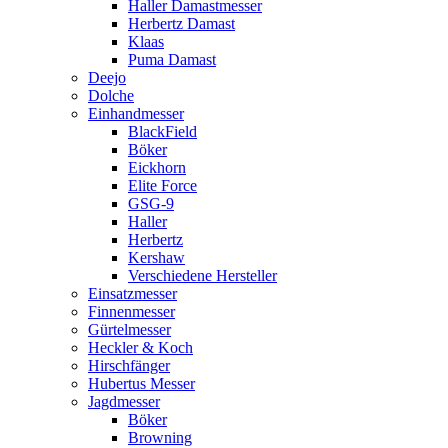
Haller Damastmesser
Herbertz Damast
Klaas
Puma Damast
Deejo
Dolche
Einhandmesser
BlackField
Böker
Eickhorn
Elite Force
GSG-9
Haller
Herbertz
Kershaw
Verschiedene Hersteller
Einsatzmesser
Finnenmesser
Gürtelmesser
Heckler & Koch
Hirschfänger
Hubertus Messer
Jagdmesser
Böker
Browning