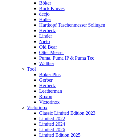
Böker
Buck Knives
deejo
Haller
Hartkopf Taschenmesser Solingen
Herbertz
Linder
Nieto
Old Bear
Otter Messer
Puma, Puma IP & Puma Tec
Walther
Tool
Böker Plus
Gerber
Herbertz
Leatherman
Roxon
Victorinox
Victorinox
Classic Limited Edition 2023
Limited 2022
Limited 2024
Limited 2026
Limited Edition 2025