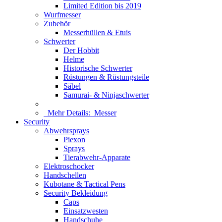
Limited Edition bis 2019
Wurfmesser
Zubehör
Messerhüllen & Etuis
Schwerter
Der Hobbit
Helme
Historische Schwerter
Rüstungen & Rüstungsteile
Säbel
Samurai- & Ninjaschwerter
Mehr Details:
Messer
Security
Abwehrsprays
Piexon
Sprays
Tierabwehr-Apparate
Elektroschocker
Handschellen
Kubotane & Tactical Pens
Security Bekleidung
Caps
Einsatzwesten
Handschuhe