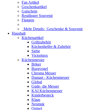
Fan Artikel
Geschenkartikel
Gutschein
Reutlinger Souvenir
Flaggen
Mehr Details:
Geschenke & Souvenir
Haushalt
Küchenartikel
Grillzubehör
Küchenhelfer & Zubehör
Siebe
Victorinox
Küchenmesser
Böker
Burgvogel
Chroma Messer
Damast - Küchenmesser
Global
Güde- die Messer
KAI Küchenmesser
Kinderbesteck
Klaas
Nesmuk
Opinel