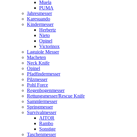
Muela
PUMA
Jahresmesser
Karesuando
Kindermesser
Herbertz
Nieto
Opinel
Victorinox
Laguiole Messer
Macheten
Neck Knife
Opinel
Pfadfindermesser
Pilzmesser
Pohl Force
Regenbogenmesser
Rettungsmesser/Rescue Knife
Sammlermesser
Springmesser
Survivalmesser
AITOR
Rambo
Sonstige
Taschenmesser