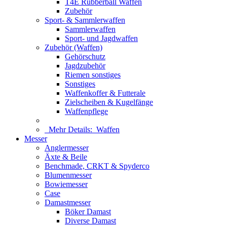
T4E Rubberball Waffen
Zubehör
Sport- & Sammlerwaffen
Sammlerwaffen
Sport- und Jagdwaffen
Zubehör (Waffen)
Gehörschutz
Jagdzubehör
Riemen sonstiges
Sonstiges
Waffenkoffer & Futterale
Zielscheiben & Kugelfänge
Waffenpflege
Mehr Details:
Waffen
Messer
Anglermesser
Äxte & Beile
Benchmade, CRKT & Spyderco
Blumenmesser
Bowiemesser
Case
Damastmesser
Böker Damast
Diverse Damast