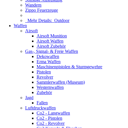
Wandern
Zippo Feuerzeuge
Mehr Details:
Outdoor
Waffen
Airsoft
Airsoft Munition
Airsoft Waffen
Airsoft Zubehör
Gas-, Signal- & Freie Waffen
Dekowaffen
Erma Waffen
Maschinenpistolen & Sturmgewehre
Pistolen
Revolver
Sammlerwaffen (Museum)
Westernwaffen
Zubehör
Jagd
Fallen
Luftdruckwaffen
Co2 - Langwaffen
Co2 - Pistolen
Co2 - Revolver