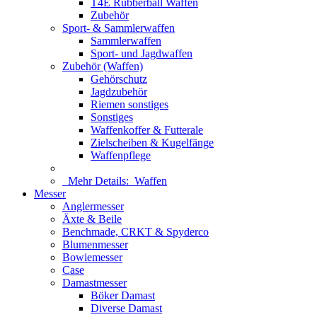
T4E Rubberball Waffen
Zubehör
Sport- & Sammlerwaffen
Sammlerwaffen
Sport- und Jagdwaffen
Zubehör (Waffen)
Gehörschutz
Jagdzubehör
Riemen sonstiges
Sonstiges
Waffenkoffer & Futterale
Zielscheiben & Kugelfänge
Waffenpflege
Mehr Details:
Waffen
Messer
Anglermesser
Äxte & Beile
Benchmade, CRKT & Spyderco
Blumenmesser
Bowiemesser
Case
Damastmesser
Böker Damast
Diverse Damast