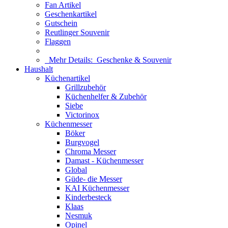
Fan Artikel
Geschenkartikel
Gutschein
Reutlinger Souvenir
Flaggen
Mehr Details:
Geschenke & Souvenir
Haushalt
Küchenartikel
Grillzubehör
Küchenhelfer & Zubehör
Siebe
Victorinox
Küchenmesser
Böker
Burgvogel
Chroma Messer
Damast - Küchenmesser
Global
Güde- die Messer
KAI Küchenmesser
Kinderbesteck
Klaas
Nesmuk
Opinel