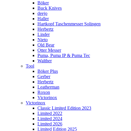
Böker
Buck Knives
deejo
Haller
Hartkopf Taschenmesser Solingen
Herbertz
Linder
Nieto
Old Bear
Otter Messer
Puma, Puma IP & Puma Tec
Walther
Tool
Böker Plus
Gerber
Herbertz
Leatherman
Roxon
Victorinox
Victorinox
Classic Limited Edition 2023
Limited 2022
Limited 2024
Limited 2026
Limited Edition 2025