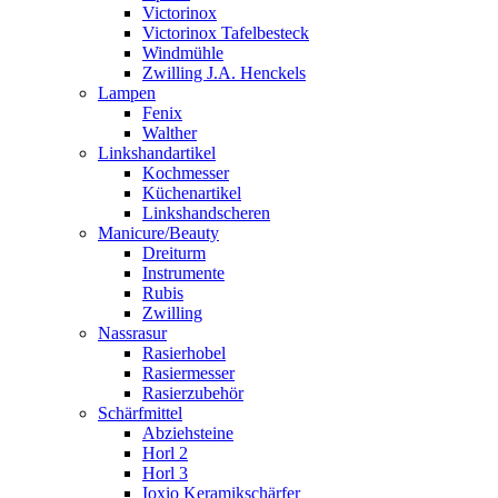
Victorinox
Victorinox Tafelbesteck
Windmühle
Zwilling J.A. Henckels
Lampen
Fenix
Walther
Linkshandartikel
Kochmesser
Küchenartikel
Linkshandscheren
Manicure/Beauty
Dreiturm
Instrumente
Rubis
Zwilling
Nassrasur
Rasierhobel
Rasiermesser
Rasierzubehör
Schärfmittel
Abziehsteine
Horl 2
Horl 3
Ioxio Keramikschärfer