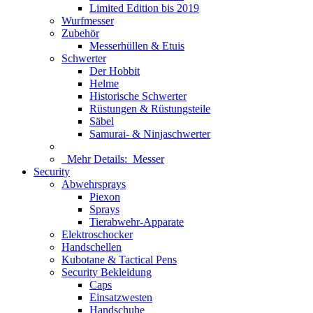
Limited Edition bis 2019
Wurfmesser
Zubehör
Messerhüllen & Etuis
Schwerter
Der Hobbit
Helme
Historische Schwerter
Rüstungen & Rüstungsteile
Säbel
Samurai- & Ninjaschwerter
Mehr Details:
Messer
Security
Abwehrsprays
Piexon
Sprays
Tierabwehr-Apparate
Elektroschocker
Handschellen
Kubotane & Tactical Pens
Security Bekleidung
Caps
Einsatzwesten
Handschuhe