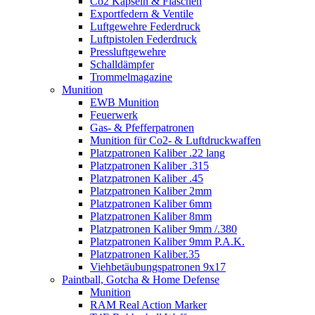
Co2 Kapseln & Flaschen
Exportfedern & Ventile
Luftgewehre Federdruck
Luftpistolen Federdruck
Pressluftgewehre
Schalldämpfer
Trommelmagazine
Munition
EWB Munition
Feuerwerk
Gas- & Pfefferpatronen
Munition für Co2- & Luftdruckwaffen
Platzpatronen Kaliber .22 lang
Platzpatronen Kaliber .315
Platzpatronen Kaliber .45
Platzpatronen Kaliber 2mm
Platzpatronen Kaliber 6mm
Platzpatronen Kaliber 8mm
Platzpatronen Kaliber 9mm /.380
Platzpatronen Kaliber 9mm P.A.K.
Platzpatronen Kaliber.35
Viehbetäubungspatronen 9x17
Paintball, Gotcha & Home Defense
Munition
RAM Real Action Marker