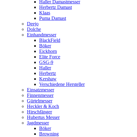
Haller Damastmesser
Herbertz Damast
Klaas
Puma Damast
Deejo
Dolche
Einhandmesser
BlackField
Böker
Eickhorn
Elite Force
GSG-9
Haller
Herbertz
Kershaw
Verschiedene Hersteller
Einsatzmesser
Finnenmesser
Gürtelmesser
Heckler & Koch
Hirschfänger
Hubertus Messer
Jagdmesser
Böker
Browning