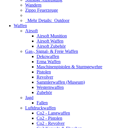
Wandern
Zippo Feuerzeuge
Mehr Details:
Outdoor
Waffen
Airsoft
Airsoft Munition
Airsoft Waffen
Airsoft Zubehör
Gas-, Signal- & Freie Waffen
Dekowaffen
Erma Waffen
Maschinenpistolen & Sturmgewehre
Pistolen
Revolver
Sammlerwaffen (Museum)
Westernwaffen
Zubehör
Jagd
Fallen
Luftdruckwaffen
Co2 - Langwaffen
Co2 - Pistolen
Co2 - Revolver