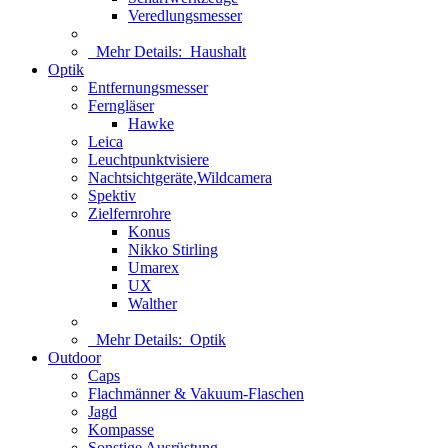
Veredlungsmesser
Mehr Details:
Haushalt
Optik
Entfernungsmesser
Ferngläser
Hawke
Leica
Leuchtpunktvisiere
Nachtsichtgeräte,Wildcamera
Spektiv
Zielfernrohre
Konus
Nikko Stirling
Umarex
UX
Walther
Mehr Details:
Optik
Outdoor
Caps
Flachmänner & Vakuum-Flaschen
Jagd
Kompasse
Sonstige Ausrüstung