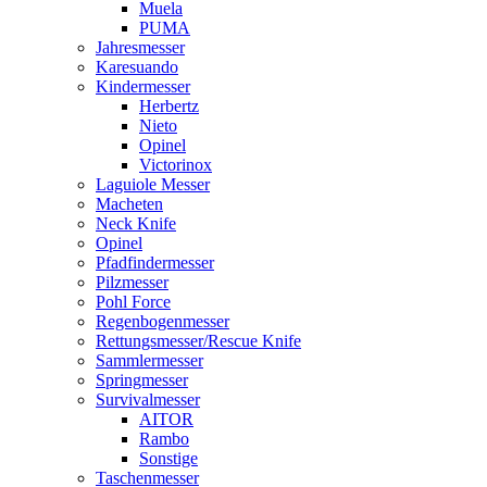
Muela
PUMA
Jahresmesser
Karesuando
Kindermesser
Herbertz
Nieto
Opinel
Victorinox
Laguiole Messer
Macheten
Neck Knife
Opinel
Pfadfindermesser
Pilzmesser
Pohl Force
Regenbogenmesser
Rettungsmesser/Rescue Knife
Sammlermesser
Springmesser
Survivalmesser
AITOR
Rambo
Sonstige
Taschenmesser