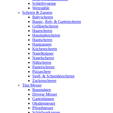
Schleifsysteme
Wetzstähle
Scheren & Zangen
Babyscheren
Baum-, Reb- & Gartenscheren
Geflügelscheren
Haarscheren
Haushaltsscheren
Hautscheren
Hautzangen
Küchenscheren
Nagelknipser
Nagelscheren
Nähscheren
Papierscheren
Pizzaschere
Stoff- & Schneiderscheren
Zackenscheren
Tina Messer
Baumsägen
Diverse Messer
Gartenhippen
Okuliermesser
Pfropfmesser
Schärfwerkzeuge