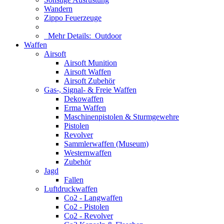
Wandern
Zippo Feuerzeuge
Mehr Details:
Outdoor
Waffen
Airsoft
Airsoft Munition
Airsoft Waffen
Airsoft Zubehör
Gas-, Signal- & Freie Waffen
Dekowaffen
Erma Waffen
Maschinenpistolen & Sturmgewehre
Pistolen
Revolver
Sammlerwaffen (Museum)
Westernwaffen
Zubehör
Jagd
Fallen
Luftdruckwaffen
Co2 - Langwaffen
Co2 - Pistolen
Co2 - Revolver