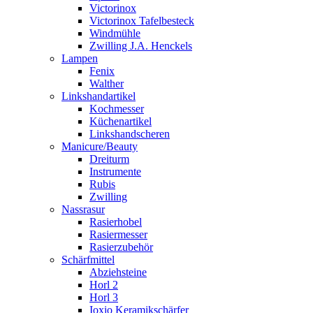
Victorinox
Victorinox Tafelbesteck
Windmühle
Zwilling J.A. Henckels
Lampen
Fenix
Walther
Linkshandartikel
Kochmesser
Küchenartikel
Linkshandscheren
Manicure/Beauty
Dreiturm
Instrumente
Rubis
Zwilling
Nassrasur
Rasierhobel
Rasiermesser
Rasierzubehör
Schärfmittel
Abziehsteine
Horl 2
Horl 3
Ioxio Keramikschärfer