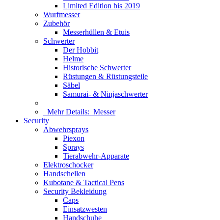
Limited Edition bis 2019
Wurfmesser
Zubehör
Messerhüllen & Etuis
Schwerter
Der Hobbit
Helme
Historische Schwerter
Rüstungen & Rüstungsteile
Säbel
Samurai- & Ninjaschwerter
Mehr Details:
Messer
Security
Abwehrsprays
Piexon
Sprays
Tierabwehr-Apparate
Elektroschocker
Handschellen
Kubotane & Tactical Pens
Security Bekleidung
Caps
Einsatzwesten
Handschuhe