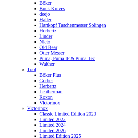
Böker
Buck Knives
deejo
Haller
Hartkopf Taschenmesser Solingen
Herbertz
Linder
Nieto
Old Bear
Otter Messer
Puma, Puma IP & Puma Tec
Walther
Tool
Böker Plus
Gerber
Herbertz
Leatherman
Roxon
Victorinox
Victorinox
Classic Limited Edition 2023
Limited 2022
Limited 2024
Limited 2026
Limited Edition 2025