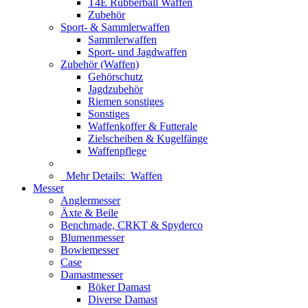
T4E Rubberball Waffen
Zubehör
Sport- & Sammlerwaffen
Sammlerwaffen
Sport- und Jagdwaffen
Zubehör (Waffen)
Gehörschutz
Jagdzubehör
Riemen sonstiges
Sonstiges
Waffenkoffer & Futterale
Zielscheiben & Kugelfänge
Waffenpflege
Mehr Details:
Waffen
Messer
Anglermesser
Äxte & Beile
Benchmade, CRKT & Spyderco
Blumenmesser
Bowiemesser
Case
Damastmesser
Böker Damast
Diverse Damast