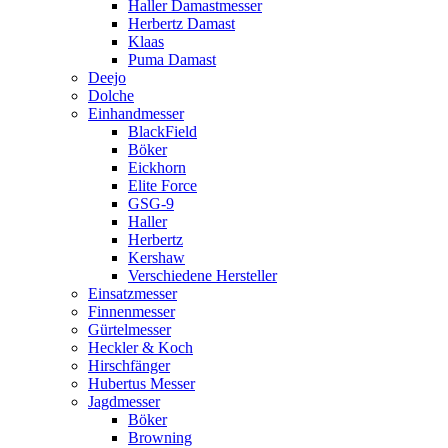
Haller Damastmesser
Herbertz Damast
Klaas
Puma Damast
Deejo
Dolche
Einhandmesser
BlackField
Böker
Eickhorn
Elite Force
GSG-9
Haller
Herbertz
Kershaw
Verschiedene Hersteller
Einsatzmesser
Finnenmesser
Gürtelmesser
Heckler & Koch
Hirschfänger
Hubertus Messer
Jagdmesser
Böker
Browning