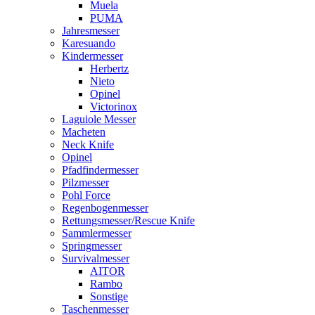
Muela
PUMA
Jahresmesser
Karesuando
Kindermesser
Herbertz
Nieto
Opinel
Victorinox
Laguiole Messer
Macheten
Neck Knife
Opinel
Pfadfindermesser
Pilzmesser
Pohl Force
Regenbogenmesser
Rettungsmesser/Rescue Knife
Sammlermesser
Springmesser
Survivalmesser
AITOR
Rambo
Sonstige
Taschenmesser