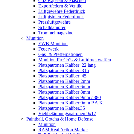
Co2 Kapseln & Flaschen
Exportfedern & Ventile
Luftgewehre Federdruck
Luftpistolen Federdruck
Pressluftgewehre
Schalldämpfer
Trommelmagazine
Munition
EWB Munition
Feuerwerk
Gas- & Pfefferpatronen
Munition für Co2- & Luftdruckwaffen
Platzpatronen Kaliber .22 lang
Platzpatronen Kaliber .315
Platzpatronen Kaliber .45
Platzpatronen Kaliber 2mm
Platzpatronen Kaliber 6mm
Platzpatronen Kaliber 8mm
Platzpatronen Kaliber 9mm /.380
Platzpatronen Kaliber 9mm P.A.K.
Platzpatronen Kaliber.35
Viehbetäubungspatronen 9x17
Paintball, Gotcha & Home Defense
Munition
RAM Real Action Marker