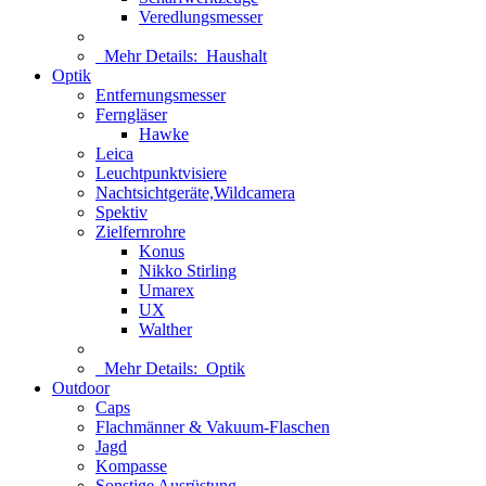
Veredlungsmesser
Mehr Details:
Haushalt
Optik
Entfernungsmesser
Ferngläser
Hawke
Leica
Leuchtpunktvisiere
Nachtsichtgeräte,Wildcamera
Spektiv
Zielfernrohre
Konus
Nikko Stirling
Umarex
UX
Walther
Mehr Details:
Optik
Outdoor
Caps
Flachmänner & Vakuum-Flaschen
Jagd
Kompasse
Sonstige Ausrüstung