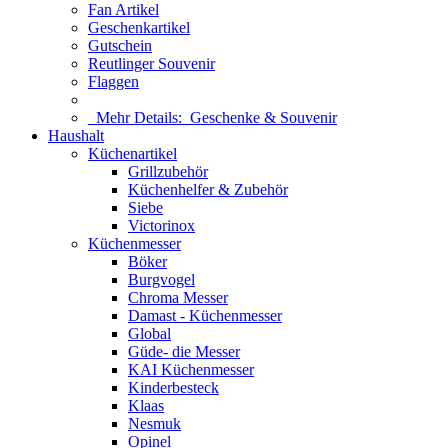
Fan Artikel
Geschenkartikel
Gutschein
Reutlinger Souvenir
Flaggen
Mehr Details:
Geschenke & Souvenir
Haushalt
Küchenartikel
Grillzubehör
Küchenhelfer & Zubehör
Siebe
Victorinox
Küchenmesser
Böker
Burgvogel
Chroma Messer
Damast - Küchenmesser
Global
Güde- die Messer
KAI Küchenmesser
Kinderbesteck
Klaas
Nesmuk
Opinel