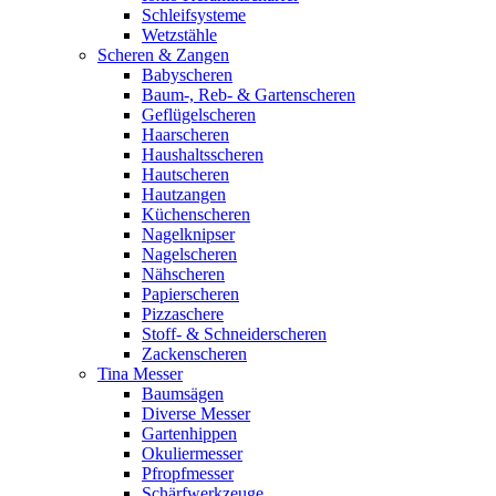
Schleifsysteme
Wetzstähle
Scheren & Zangen
Babyscheren
Baum-, Reb- & Gartenscheren
Geflügelscheren
Haarscheren
Haushaltsscheren
Hautscheren
Hautzangen
Küchenscheren
Nagelknipser
Nagelscheren
Nähscheren
Papierscheren
Pizzaschere
Stoff- & Schneiderscheren
Zackenscheren
Tina Messer
Baumsägen
Diverse Messer
Gartenhippen
Okuliermesser
Pfropfmesser
Schärfwerkzeuge