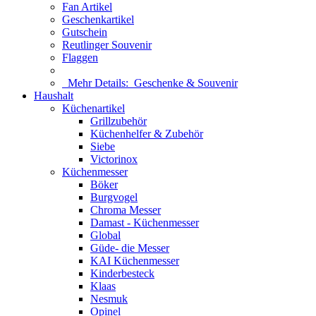
Fan Artikel
Geschenkartikel
Gutschein
Reutlinger Souvenir
Flaggen
Mehr Details:
Geschenke & Souvenir
Haushalt
Küchenartikel
Grillzubehör
Küchenhelfer & Zubehör
Siebe
Victorinox
Küchenmesser
Böker
Burgvogel
Chroma Messer
Damast - Küchenmesser
Global
Güde- die Messer
KAI Küchenmesser
Kinderbesteck
Klaas
Nesmuk
Opinel