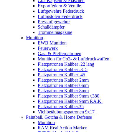
Co2 Kapseln & Flaschen
Exportfedern & Ventile
Luftgewehre Federdruck
Luftpistolen Federdruck
Pressluftgewehre
Schalldämpfer
Trommelmagazine
Munition
EWB Munition
Feuerwerk
Gas- & Pfefferpatronen
Munition für Co2- & Luftdruckwaffen
Platzpatronen Kaliber .22 lang
Platzpatronen Kaliber .315
Platzpatronen Kaliber .45
Platzpatronen Kaliber 2mm
Platzpatronen Kaliber 6mm
Platzpatronen Kaliber 8mm
Platzpatronen Kaliber 9mm /.380
Platzpatronen Kaliber 9mm P.A.K.
Platzpatronen Kaliber.35
Viehbetäubungspatronen 9x17
Paintball, Gotcha & Home Defense
Munition
RAM Real Action Marker