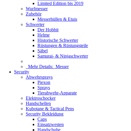
Limited Edition bis 2019
Wurfmesser
Zubehör
Messerhüllen & Etuis
Schwerter
Der Hobbit
Helme
Historische Schwerter
Rüstungen & Rüstungsteile
Säbel
Samurai- & Ninjaschwerter
Mehr Details:
Messer
Security
Abwehrsprays
Piexon
Sprays
Tierabwehr-Apparate
Elektroschocker
Handschellen
Kubotane & Tactical Pens
Security Bekleidung
Caps
Einsatzwesten
Handschuhe