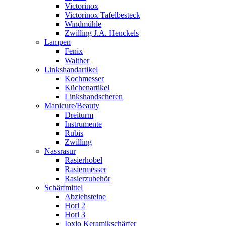
Victorinox
Victorinox Tafelbesteck
Windmühle
Zwilling J.A. Henckels
Lampen
Fenix
Walther
Linkshandartikel
Kochmesser
Küchenartikel
Linkshandscheren
Manicure/Beauty
Dreiturm
Instrumente
Rubis
Zwilling
Nassrasur
Rasierhobel
Rasiermesser
Rasierzubehör
Schärfmittel
Abziehsteine
Horl 2
Horl 3
Ioxio Keramikschärfer