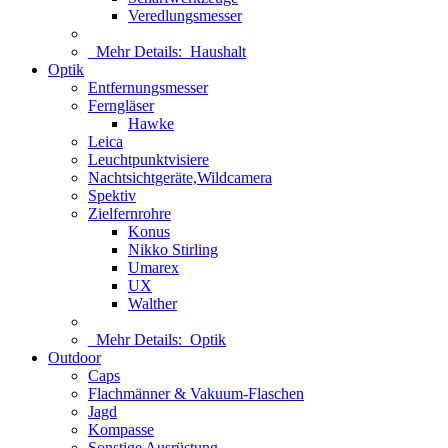
Veredlungsmesser
Mehr Details:
Haushalt
Optik
Entfernungsmesser
Ferngläser
Hawke
Leica
Leuchtpunktvisiere
Nachtsichtgeräte,Wildcamera
Spektiv
Zielfernrohre
Konus
Nikko Stirling
Umarex
UX
Walther
Mehr Details:
Optik
Outdoor
Caps
Flachmänner & Vakuum-Flaschen
Jagd
Kompasse
Sonstige Ausrüstung