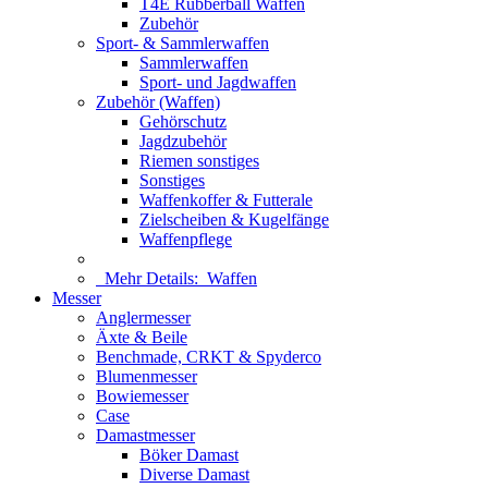
T4E Rubberball Waffen
Zubehör
Sport- & Sammlerwaffen
Sammlerwaffen
Sport- und Jagdwaffen
Zubehör (Waffen)
Gehörschutz
Jagdzubehör
Riemen sonstiges
Sonstiges
Waffenkoffer & Futterale
Zielscheiben & Kugelfänge
Waffenpflege
Mehr Details:
Waffen
Messer
Anglermesser
Äxte & Beile
Benchmade, CRKT & Spyderco
Blumenmesser
Bowiemesser
Case
Damastmesser
Böker Damast
Diverse Damast