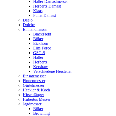
Haller Damastmesser
Herbertz Damast
Klaas
Puma Damast
Deejo
Dolche
Einhandmesser
BlackField
Böker
Eickhorn
Elite Force
GSG-9
Haller
Herbertz
Kershaw
Verschiedene Hersteller
Einsatzmesser
Finnenmesser
Gürtelmesser
Heckler & Koch
Hirschfänger
Hubertus Messer
Jagdmesser
Böker
Browning