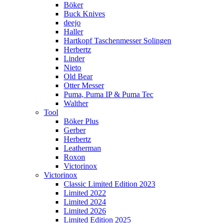
Böker
Buck Knives
deejo
Haller
Hartkopf Taschenmesser Solingen
Herbertz
Linder
Nieto
Old Bear
Otter Messer
Puma, Puma IP & Puma Tec
Walther
Tool
Böker Plus
Gerber
Herbertz
Leatherman
Roxon
Victorinox
Victorinox
Classic Limited Edition 2023
Limited 2022
Limited 2024
Limited 2026
Limited Edition 2025