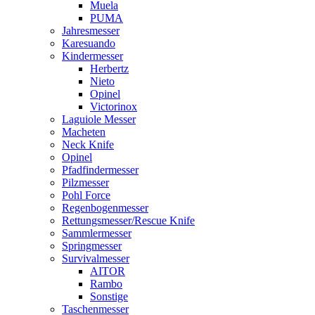
Muela
PUMA
Jahresmesser
Karesuando
Kindermesser
Herbertz
Nieto
Opinel
Victorinox
Laguiole Messer
Macheten
Neck Knife
Opinel
Pfadfindermesser
Pilzmesser
Pohl Force
Regenbogenmesser
Rettungsmesser/Rescue Knife
Sammlermesser
Springmesser
Survivalmesser
AITOR
Rambo
Sonstige
Taschenmesser