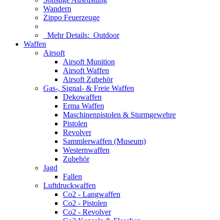
Wandern
Zippo Feuerzeuge
Mehr Details:
Outdoor
Waffen
Airsoft
Airsoft Munition
Airsoft Waffen
Airsoft Zubehör
Gas-, Signal- & Freie Waffen
Dekowaffen
Erma Waffen
Maschinenpistolen & Sturmgewehre
Pistolen
Revolver
Sammlerwaffen (Museum)
Westernwaffen
Zubehör
Jagd
Fallen
Luftdruckwaffen
Co2 - Langwaffen
Co2 - Pistolen
Co2 - Revolver