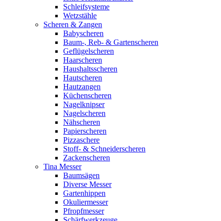
Schleifsysteme
Wetzstähle
Scheren & Zangen
Babyscheren
Baum-, Reb- & Gartenscheren
Geflügelscheren
Haarscheren
Haushaltsscheren
Hautscheren
Hautzangen
Küchenscheren
Nagelknipser
Nagelscheren
Nähscheren
Papierscheren
Pizzaschere
Stoff- & Schneiderscheren
Zackenscheren
Tina Messer
Baumsägen
Diverse Messer
Gartenhippen
Okuliermesser
Pfropfmesser
Schärfwerkzeuge