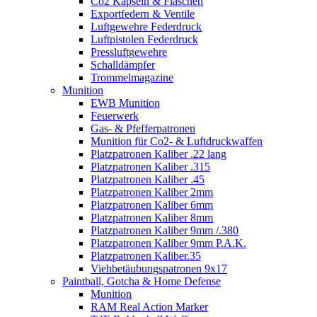
Co2 Kapseln & Flaschen
Exportfedern & Ventile
Luftgewehre Federdruck
Luftpistolen Federdruck
Pressluftgewehre
Schalldämpfer
Trommelmagazine
Munition
EWB Munition
Feuerwerk
Gas- & Pfefferpatronen
Munition für Co2- & Luftdruckwaffen
Platzpatronen Kaliber .22 lang
Platzpatronen Kaliber .315
Platzpatronen Kaliber .45
Platzpatronen Kaliber 2mm
Platzpatronen Kaliber 6mm
Platzpatronen Kaliber 8mm
Platzpatronen Kaliber 9mm /.380
Platzpatronen Kaliber 9mm P.A.K.
Platzpatronen Kaliber.35
Viehbetäubungspatronen 9x17
Paintball, Gotcha & Home Defense
Munition
RAM Real Action Marker