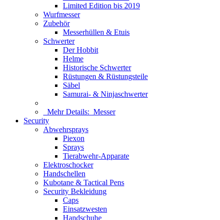
Limited Edition bis 2019
Wurfmesser
Zubehör
Messerhüllen & Etuis
Schwerter
Der Hobbit
Helme
Historische Schwerter
Rüstungen & Rüstungsteile
Säbel
Samurai- & Ninjaschwerter
Mehr Details:
Messer
Security
Abwehrsprays
Piexon
Sprays
Tierabwehr-Apparate
Elektroschocker
Handschellen
Kubotane & Tactical Pens
Security Bekleidung
Caps
Einsatzwesten
Handschuhe