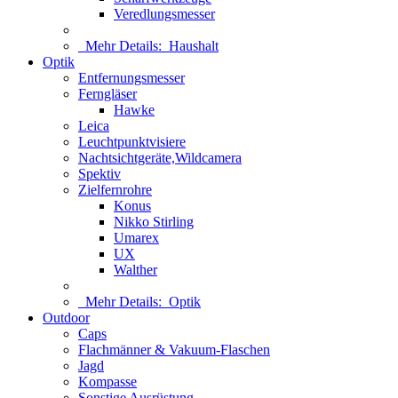
Veredlungsmesser
Mehr Details:
Haushalt
Optik
Entfernungsmesser
Ferngläser
Hawke
Leica
Leuchtpunktvisiere
Nachtsichtgeräte,Wildcamera
Spektiv
Zielfernrohre
Konus
Nikko Stirling
Umarex
UX
Walther
Mehr Details:
Optik
Outdoor
Caps
Flachmänner & Vakuum-Flaschen
Jagd
Kompasse
Sonstige Ausrüstung