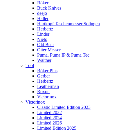
Böker
Buck Knives
deejo
Haller
Hartkopf Taschenmesser Solingen
Herbertz
Linder
Nieto
Old Bear
Otter Messer
Puma, Puma IP & Puma Tec
Walther
Tool
Böker Plus
Gerber
Herbertz
Leatherman
Roxon
Victorinox
Victorinox
Classic Limited Edition 2023
Limited 2022
Limited 2024
Limited 2026
Limited Edition 2025