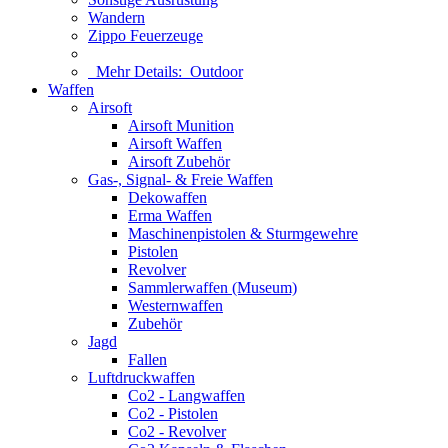
Wandern
Zippo Feuerzeuge
Mehr Details:
Outdoor
Waffen
Airsoft
Airsoft Munition
Airsoft Waffen
Airsoft Zubehör
Gas-, Signal- & Freie Waffen
Dekowaffen
Erma Waffen
Maschinenpistolen & Sturmgewehre
Pistolen
Revolver
Sammlerwaffen (Museum)
Westernwaffen
Zubehör
Jagd
Fallen
Luftdruckwaffen
Co2 - Langwaffen
Co2 - Pistolen
Co2 - Revolver