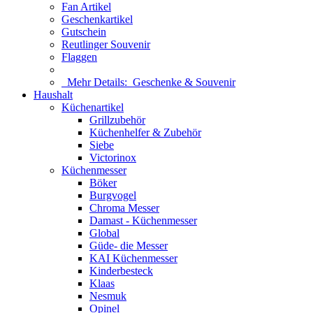
Fan Artikel
Geschenkartikel
Gutschein
Reutlinger Souvenir
Flaggen
Mehr Details:
Geschenke & Souvenir
Haushalt
Küchenartikel
Grillzubehör
Küchenhelfer & Zubehör
Siebe
Victorinox
Küchenmesser
Böker
Burgvogel
Chroma Messer
Damast - Küchenmesser
Global
Güde- die Messer
KAI Küchenmesser
Kinderbesteck
Klaas
Nesmuk
Opinel