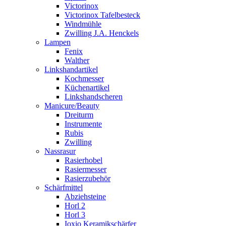
Victorinox
Victorinox Tafelbesteck
Windmühle
Zwilling J.A. Henckels
Lampen
Fenix
Walther
Linkshandartikel
Kochmesser
Küchenartikel
Linkshandscheren
Manicure/Beauty
Dreiturm
Instrumente
Rubis
Zwilling
Nassrasur
Rasierhobel
Rasiermesser
Rasierzubehör
Schärfmittel
Abziehsteine
Horl 2
Horl 3
Ioxio Keramikschärfer