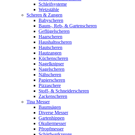
Schleifsysteme
Wetzstähle
Scheren & Zangen
Babyscheren
Baum-, Reb- & Gartenscheren
Geflügelscheren
Haarscheren
Haushaltsscheren
Hautscheren
Hautzangen
Küchenscheren
Nagelknipser
Nagelscheren
Nähscheren
Papierscheren
Pizzaschere
Stoff- & Schneiderscheren
Zackenscheren
Tina Messer
Baumsägen
Diverse Messer
Gartenhippen
Okuliermesser
Pfropfmesser
Schärfwerkzeuge