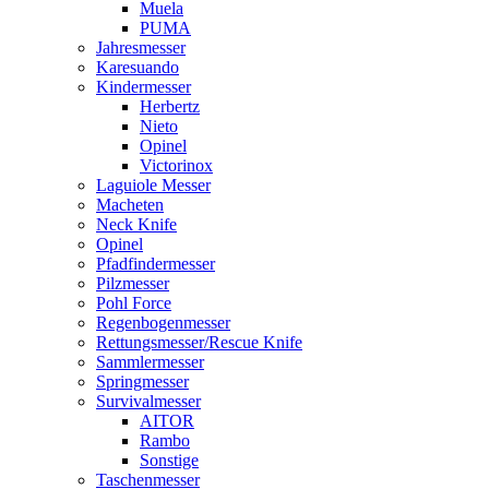
Muela
PUMA
Jahresmesser
Karesuando
Kindermesser
Herbertz
Nieto
Opinel
Victorinox
Laguiole Messer
Macheten
Neck Knife
Opinel
Pfadfindermesser
Pilzmesser
Pohl Force
Regenbogenmesser
Rettungsmesser/Rescue Knife
Sammlermesser
Springmesser
Survivalmesser
AITOR
Rambo
Sonstige
Taschenmesser