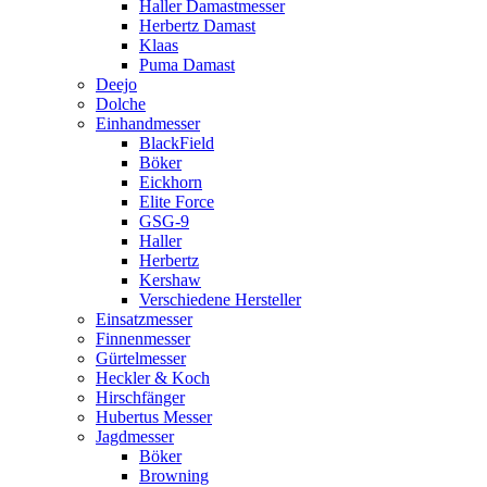
Haller Damastmesser
Herbertz Damast
Klaas
Puma Damast
Deejo
Dolche
Einhandmesser
BlackField
Böker
Eickhorn
Elite Force
GSG-9
Haller
Herbertz
Kershaw
Verschiedene Hersteller
Einsatzmesser
Finnenmesser
Gürtelmesser
Heckler & Koch
Hirschfänger
Hubertus Messer
Jagdmesser
Böker
Browning