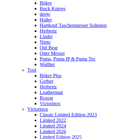
Böker
Buck Knives
deejo
Haller
Hartkopf Taschenmesser Solingen
Herbertz
Linder
Nieto
Old Bear
Otter Messer
Puma, Puma IP & Puma Tec
Walther
Tool
Böker Plus
Gerber
Herbertz
Leatherman
Roxon
Victorinox
Victorinox
Classic Limited Edition 2023
Limited 2022
Limited 2024
Limited 2026
Limited Edition 2025