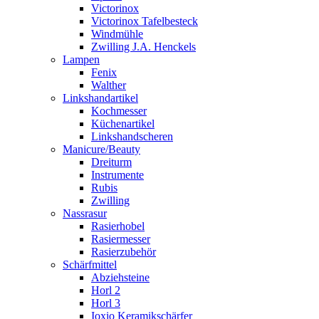
Victorinox
Victorinox Tafelbesteck
Windmühle
Zwilling J.A. Henckels
Lampen
Fenix
Walther
Linkshandartikel
Kochmesser
Küchenartikel
Linkshandscheren
Manicure/Beauty
Dreiturm
Instrumente
Rubis
Zwilling
Nassrasur
Rasierhobel
Rasiermesser
Rasierzubehör
Schärfmittel
Abziehsteine
Horl 2
Horl 3
Ioxio Keramikschärfer