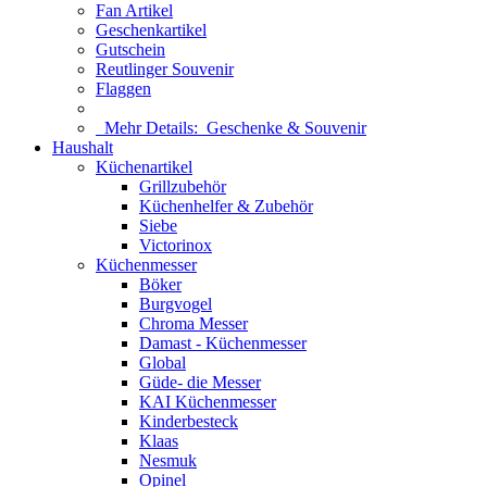
Fan Artikel
Geschenkartikel
Gutschein
Reutlinger Souvenir
Flaggen
Mehr Details:
Geschenke & Souvenir
Haushalt
Küchenartikel
Grillzubehör
Küchenhelfer & Zubehör
Siebe
Victorinox
Küchenmesser
Böker
Burgvogel
Chroma Messer
Damast - Küchenmesser
Global
Güde- die Messer
KAI Küchenmesser
Kinderbesteck
Klaas
Nesmuk
Opinel