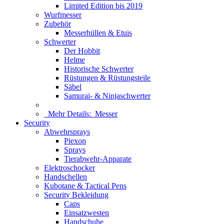
Limited Edition bis 2019
Wurfmesser
Zubehör
Messerhüllen & Etuis
Schwerter
Der Hobbit
Helme
Historische Schwerter
Rüstungen & Rüstungsteile
Säbel
Samurai- & Ninjaschwerter
Mehr Details:
Messer
Security
Abwehrsprays
Piexon
Sprays
Tierabwehr-Apparate
Elektroschocker
Handschellen
Kubotane & Tactical Pens
Security Bekleidung
Caps
Einsatzwesten
Handschuhe