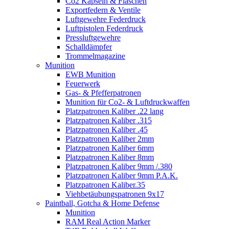
Co2 Kapseln & Flaschen
Exportfedern & Ventile
Luftgewehre Federdruck
Luftpistolen Federdruck
Pressluftgewehre
Schalldämpfer
Trommelmagazine
Munition
EWB Munition
Feuerwerk
Gas- & Pfefferpatronen
Munition für Co2- & Luftdruckwaffen
Platzpatronen Kaliber .22 lang
Platzpatronen Kaliber .315
Platzpatronen Kaliber .45
Platzpatronen Kaliber 2mm
Platzpatronen Kaliber 6mm
Platzpatronen Kaliber 8mm
Platzpatronen Kaliber 9mm /.380
Platzpatronen Kaliber 9mm P.A.K.
Platzpatronen Kaliber.35
Viehbetäubungspatronen 9x17
Paintball, Gotcha & Home Defense
Munition
RAM Real Action Marker