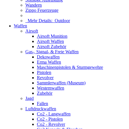
Wandern
Zippo Feuerzeuge
Mehr Details:
Outdoor
Waffen
Airsoft
Airsoft Munition
Airsoft Waffen
Airsoft Zubehör
Gas-, Signal- & Freie Waffen
Dekowaffen
Erma Waffen
Maschinenpistolen & Sturmgewehre
Pistolen
Revolver
Sammlerwaffen (Museum)
Westernwaffen
Zubehör
Jagd
Fallen
Luftdruckwaffen
Co2 - Langwaffen
Co2 - Pistolen
Co2 - Revolver