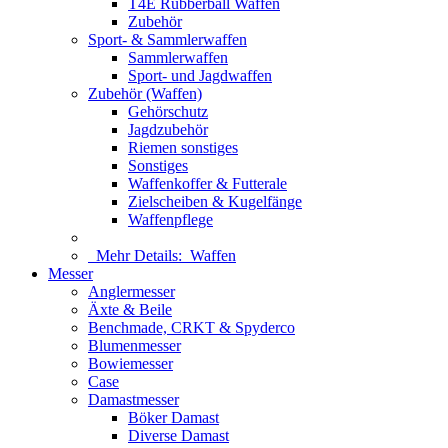
T4E Rubberball Waffen
Zubehör
Sport- & Sammlerwaffen
Sammlerwaffen
Sport- und Jagdwaffen
Zubehör (Waffen)
Gehörschutz
Jagdzubehör
Riemen sonstiges
Sonstiges
Waffenkoffer & Futterale
Zielscheiben & Kugelfänge
Waffenpflege
Mehr Details:
Waffen
Messer
Anglermesser
Äxte & Beile
Benchmade, CRKT & Spyderco
Blumenmesser
Bowiemesser
Case
Damastmesser
Böker Damast
Diverse Damast