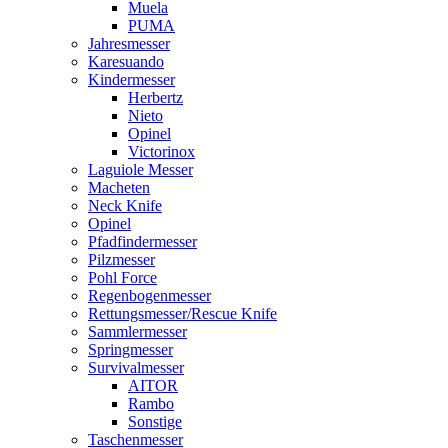
Muela
PUMA
Jahresmesser
Karesuando
Kindermesser
Herbertz
Nieto
Opinel
Victorinox
Laguiole Messer
Macheten
Neck Knife
Opinel
Pfadfindermesser
Pilzmesser
Pohl Force
Regenbogenmesser
Rettungsmesser/Rescue Knife
Sammlermesser
Springmesser
Survivalmesser
AITOR
Rambo
Sonstige
Taschenmesser