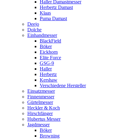
Haller Damastmesser
Herbertz Damast
Klaas
Puma Damast
Deejo
Dolche
Einhandmesser
BlackField
Böker
Eickhorn
Elite Force
GSG-9
Haller
Herbertz
Kershaw
Verschiedene Hersteller
Einsatzmesser
Finnenmesser
Gürtelmesser
Heckler & Koch
Hirschfänger
Hubertus Messer
Jagdmesser
Böker
Browning