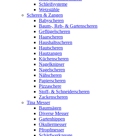
Schleifsysteme
Wetzstähle
Scheren & Zangen
Babyscheren
Baum-, Reb- & Gartenscheren
Geflügelscheren
Haarscheren
Haushaltsscheren
Hautscheren
Hautzangen
Küchenscheren
Nagelknipser
Nagelscheren
Nähscheren
Papierscheren
Pizzaschere
Stoff- & Schneiderscheren
Zackenscheren
Tina Messer
Baumsägen
Diverse Messer
Gartenhippen
Okuliermesser
Pfropfmesser
Schärfwerkzeuge