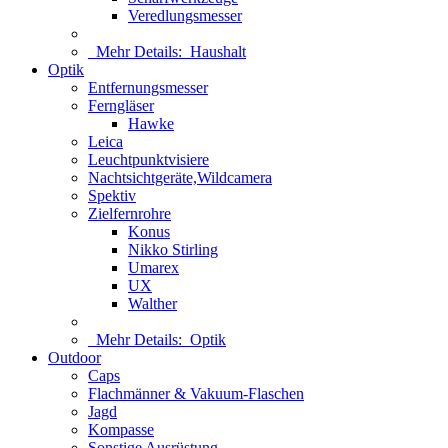
Veredlungsmesser
Mehr Details:
Haushalt
Optik
Entfernungsmesser
Ferngläser
Hawke
Leica
Leuchtpunktvisiere
Nachtsichtgeräte,Wildcamera
Spektiv
Zielfernrohre
Konus
Nikko Stirling
Umarex
UX
Walther
Mehr Details:
Optik
Outdoor
Caps
Flachmänner & Vakuum-Flaschen
Jagd
Kompasse
Sonstige Ausrüstung