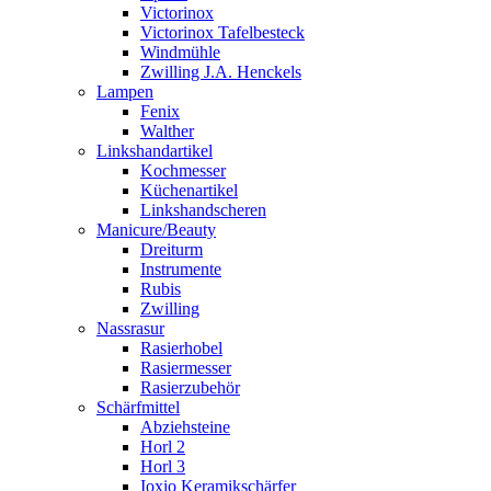
Victorinox
Victorinox Tafelbesteck
Windmühle
Zwilling J.A. Henckels
Lampen
Fenix
Walther
Linkshandartikel
Kochmesser
Küchenartikel
Linkshandscheren
Manicure/Beauty
Dreiturm
Instrumente
Rubis
Zwilling
Nassrasur
Rasierhobel
Rasiermesser
Rasierzubehör
Schärfmittel
Abziehsteine
Horl 2
Horl 3
Ioxio Keramikschärfer