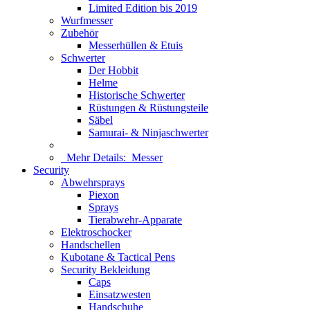
Limited Edition bis 2019
Wurfmesser
Zubehör
Messerhüllen & Etuis
Schwerter
Der Hobbit
Helme
Historische Schwerter
Rüstungen & Rüstungsteile
Säbel
Samurai- & Ninjaschwerter
Mehr Details:
Messer
Security
Abwehrsprays
Piexon
Sprays
Tierabwehr-Apparate
Elektroschocker
Handschellen
Kubotane & Tactical Pens
Security Bekleidung
Caps
Einsatzwesten
Handschuhe