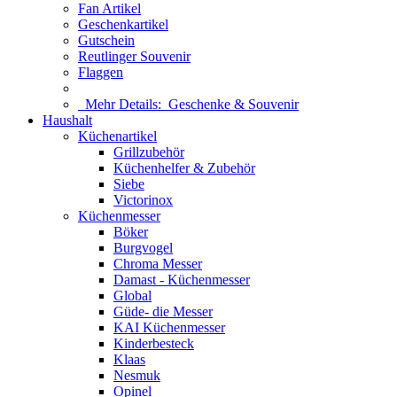
Fan Artikel
Geschenkartikel
Gutschein
Reutlinger Souvenir
Flaggen
Mehr Details:
Geschenke & Souvenir
Haushalt
Küchenartikel
Grillzubehör
Küchenhelfer & Zubehör
Siebe
Victorinox
Küchenmesser
Böker
Burgvogel
Chroma Messer
Damast - Küchenmesser
Global
Güde- die Messer
KAI Küchenmesser
Kinderbesteck
Klaas
Nesmuk
Opinel