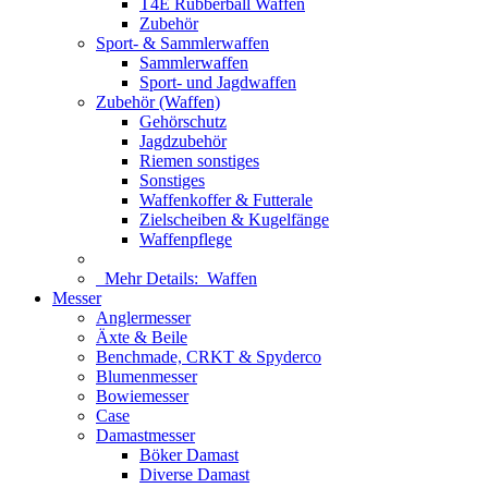
T4E Rubberball Waffen
Zubehör
Sport- & Sammlerwaffen
Sammlerwaffen
Sport- und Jagdwaffen
Zubehör (Waffen)
Gehörschutz
Jagdzubehör
Riemen sonstiges
Sonstiges
Waffenkoffer & Futterale
Zielscheiben & Kugelfänge
Waffenpflege
Mehr Details:
Waffen
Messer
Anglermesser
Äxte & Beile
Benchmade, CRKT & Spyderco
Blumenmesser
Bowiemesser
Case
Damastmesser
Böker Damast
Diverse Damast