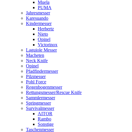
Muela
PUMA
Jahresmesser
Karesuando
Kindermesser
Herbertz
Nieto
Opinel
Victorinox
Laguiole Messer
Macheten
Neck Knife
Opinel
Pfadfindermesser
Pilzmesser
Pohl Force
Regenbogenmesser
Rettungsmesser/Rescue Knife
Sammlermesser
Springmesser
Survivalmesser
AITOR
Rambo
Sonstige
Taschenmesser