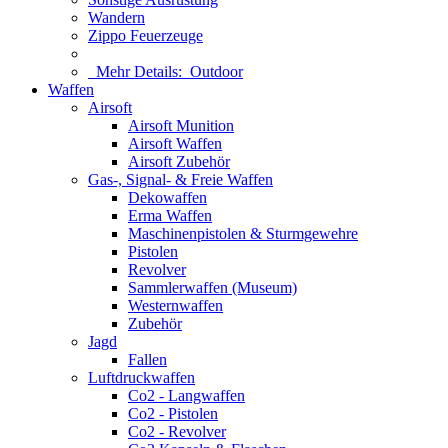
Wandern
Zippo Feuerzeuge
Mehr Details:
Outdoor
Waffen
Airsoft
Airsoft Munition
Airsoft Waffen
Airsoft Zubehör
Gas-, Signal- & Freie Waffen
Dekowaffen
Erma Waffen
Maschinenpistolen & Sturmgewehre
Pistolen
Revolver
Sammlerwaffen (Museum)
Westernwaffen
Zubehör
Jagd
Fallen
Luftdruckwaffen
Co2 - Langwaffen
Co2 - Pistolen
Co2 - Revolver