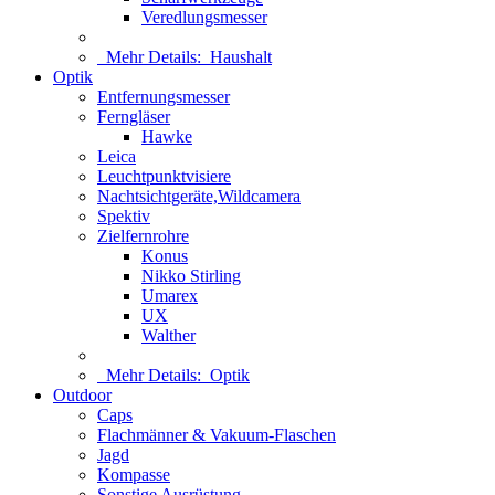
Veredlungsmesser
Mehr Details:
Haushalt
Optik
Entfernungsmesser
Ferngläser
Hawke
Leica
Leuchtpunktvisiere
Nachtsichtgeräte,Wildcamera
Spektiv
Zielfernrohre
Konus
Nikko Stirling
Umarex
UX
Walther
Mehr Details:
Optik
Outdoor
Caps
Flachmänner & Vakuum-Flaschen
Jagd
Kompasse
Sonstige Ausrüstung