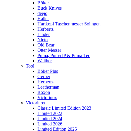
Böker
Buck Knives
deejo
Haller
Hartkopf Taschenmesser Solingen
Herbertz
Linder
Nieto
Old Bear
Otter Messer
Puma, Puma IP & Puma Tec
Walther
Tool
Böker Plus
Gerber
Herbertz
Leatherman
Roxon
Victorinox
Victorinox
Classic Limited Edition 2023
Limited 2022
Limited 2024
Limited 2026
Limited Edition 2025