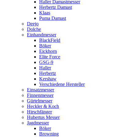
Haller Damastmesser
Herbertz Damast
Klaas
Puma Damast
Deejo
Dolche
Einhandmesser
BlackField
Böker
Eickhorn
Elite Force
GSG-9
Haller
Herbertz
Kershaw
Verschiedene Hersteller
Einsatzmesser
Finnenmesser
Gürtelmesser
Heckler & Koch
Hirschfänger
Hubertus Messer
Jagdmesser
Böker
Browning