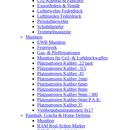
Co2 Kapseln & Flaschen
Exportfedern & Ventile
Luftgewehre Federdruck
Luftpistolen Federdruck
Pressluftgewehre
Schalldämpfer
Trommelmagazine
Munition
EWB Munition
Feuerwerk
Gas- & Pfefferpatronen
Munition für Co2- & Luftdruckwaffen
Platzpatronen Kaliber .22 lang
Platzpatronen Kaliber .315
Platzpatronen Kaliber .45
Platzpatronen Kaliber 2mm
Platzpatronen Kaliber 6mm
Platzpatronen Kaliber 8mm
Platzpatronen Kaliber 9mm /.380
Platzpatronen Kaliber 9mm P.A.K.
Platzpatronen Kaliber.35
Viehbetäubungspatronen 9x17
Paintball, Gotcha & Home Defense
Munition
RAM Real Action Marker