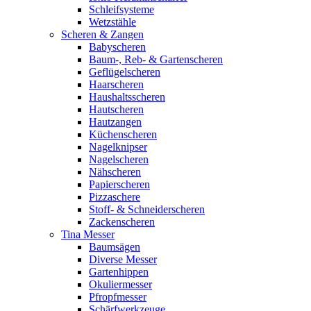
Schleifsysteme
Wetzstähle
Scheren & Zangen
Babyscheren
Baum-, Reb- & Gartenscheren
Geflügelscheren
Haarscheren
Haushaltsscheren
Hautscheren
Hautzangen
Küchenscheren
Nagelknipser
Nagelscheren
Nähscheren
Papierscheren
Pizzaschere
Stoff- & Schneiderscheren
Zackenscheren
Tina Messer
Baumsägen
Diverse Messer
Gartenhippen
Okuliermesser
Pfropfmesser
Schärfwerkzeuge