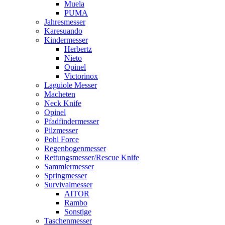
Muela
PUMA
Jahresmesser
Karesuando
Kindermesser
Herbertz
Nieto
Opinel
Victorinox
Laguiole Messer
Macheten
Neck Knife
Opinel
Pfadfindermesser
Pilzmesser
Pohl Force
Regenbogenmesser
Rettungsmesser/Rescue Knife
Sammlermesser
Springmesser
Survivalmesser
AITOR
Rambo
Sonstige
Taschenmesser