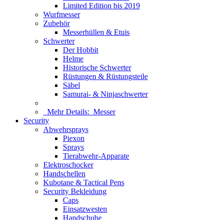
Limited Edition bis 2019
Wurfmesser
Zubehör
Messerhüllen & Etuis
Schwerter
Der Hobbit
Helme
Historische Schwerter
Rüstungen & Rüstungsteile
Säbel
Samurai- & Ninjaschwerter
Mehr Details:
Messer
Security
Abwehrsprays
Piexon
Sprays
Tierabwehr-Apparate
Elektroschocker
Handschellen
Kubotane & Tactical Pens
Security Bekleidung
Caps
Einsatzwesten
Handschuhe