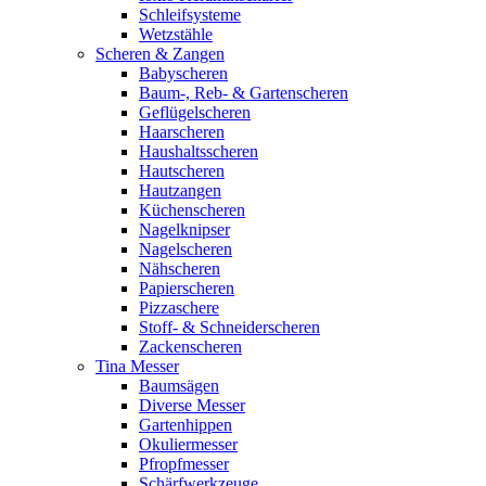
Schleifsysteme
Wetzstähle
Scheren & Zangen
Babyscheren
Baum-, Reb- & Gartenscheren
Geflügelscheren
Haarscheren
Haushaltsscheren
Hautscheren
Hautzangen
Küchenscheren
Nagelknipser
Nagelscheren
Nähscheren
Papierscheren
Pizzaschere
Stoff- & Schneiderscheren
Zackenscheren
Tina Messer
Baumsägen
Diverse Messer
Gartenhippen
Okuliermesser
Pfropfmesser
Schärfwerkzeuge