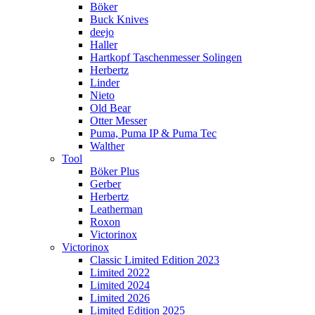
Böker
Buck Knives
deejo
Haller
Hartkopf Taschenmesser Solingen
Herbertz
Linder
Nieto
Old Bear
Otter Messer
Puma, Puma IP & Puma Tec
Walther
Tool
Böker Plus
Gerber
Herbertz
Leatherman
Roxon
Victorinox
Victorinox
Classic Limited Edition 2023
Limited 2022
Limited 2024
Limited 2026
Limited Edition 2025