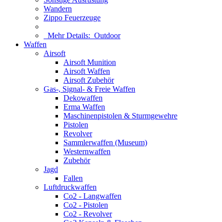
Wandern
Zippo Feuerzeuge
Mehr Details:
Outdoor
Waffen
Airsoft
Airsoft Munition
Airsoft Waffen
Airsoft Zubehör
Gas-, Signal- & Freie Waffen
Dekowaffen
Erma Waffen
Maschinenpistolen & Sturmgewehre
Pistolen
Revolver
Sammlerwaffen (Museum)
Westernwaffen
Zubehör
Jagd
Fallen
Luftdruckwaffen
Co2 - Langwaffen
Co2 - Pistolen
Co2 - Revolver