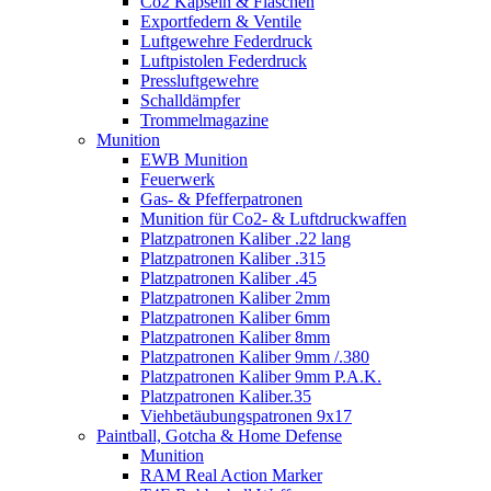
Co2 Kapseln & Flaschen
Exportfedern & Ventile
Luftgewehre Federdruck
Luftpistolen Federdruck
Pressluftgewehre
Schalldämpfer
Trommelmagazine
Munition
EWB Munition
Feuerwerk
Gas- & Pfefferpatronen
Munition für Co2- & Luftdruckwaffen
Platzpatronen Kaliber .22 lang
Platzpatronen Kaliber .315
Platzpatronen Kaliber .45
Platzpatronen Kaliber 2mm
Platzpatronen Kaliber 6mm
Platzpatronen Kaliber 8mm
Platzpatronen Kaliber 9mm /.380
Platzpatronen Kaliber 9mm P.A.K.
Platzpatronen Kaliber.35
Viehbetäubungspatronen 9x17
Paintball, Gotcha & Home Defense
Munition
RAM Real Action Marker