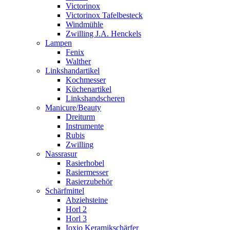
Victorinox
Victorinox Tafelbesteck
Windmühle
Zwilling J.A. Henckels
Lampen
Fenix
Walther
Linkshandartikel
Kochmesser
Küchenartikel
Linkshandscheren
Manicure/Beauty
Dreiturm
Instrumente
Rubis
Zwilling
Nassrasur
Rasierhobel
Rasiermesser
Rasierzubehör
Schärfmittel
Abziehsteine
Horl 2
Horl 3
Ioxio Keramikschärfer