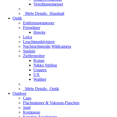
Veredlungsmesser
Mehr Details:
Haushalt
Optik
Entfernungsmesser
Ferngläser
Hawke
Leica
Leuchtpunktvisiere
Nachtsichtgeräte,Wildcamera
Spektiv
Zielfernrohre
Konus
Nikko Stirling
Umarex
UX
Walther
Mehr Details:
Optik
Outdoor
Caps
Flachmänner & Vakuum-Flaschen
Jagd
Kompasse
Sonstige Ausrüstung