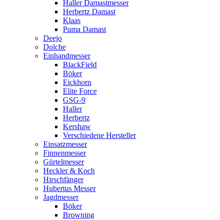
Haller Damastmesser
Herbertz Damast
Klaas
Puma Damast
Deejo
Dolche
Einhandmesser
BlackField
Böker
Eickhorn
Elite Force
GSG-9
Haller
Herbertz
Kershaw
Verschiedene Hersteller
Einsatzmesser
Finnenmesser
Gürtelmesser
Heckler & Koch
Hirschfänger
Hubertus Messer
Jagdmesser
Böker
Browning