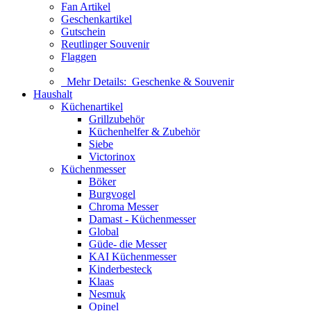
Fan Artikel
Geschenkartikel
Gutschein
Reutlinger Souvenir
Flaggen
Mehr Details:
Geschenke & Souvenir
Haushalt
Küchenartikel
Grillzubehör
Küchenhelfer & Zubehör
Siebe
Victorinox
Küchenmesser
Böker
Burgvogel
Chroma Messer
Damast - Küchenmesser
Global
Güde- die Messer
KAI Küchenmesser
Kinderbesteck
Klaas
Nesmuk
Opinel