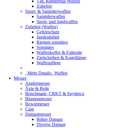
T4E Rubberball Waffen
Zubehör
Sport- & Sammlerwaffen
Sammlerwaffen
Sport- und Jagdwaffen
Zubehör (Waffen)
Gehörschutz
Jagdzubehör
Riemen sonstiges
Sonstiges
Waffenkoffer & Futterale
Zielscheiben & Kugelfänge
Waffenpflege
Mehr Details:
Waffen
Messer
Anglermesser
Äxte & Beile
Benchmade, CRKT & Spyderco
Blumenmesser
Bowiemesser
Case
Damastmesser
Böker Damast
Diverse Damast