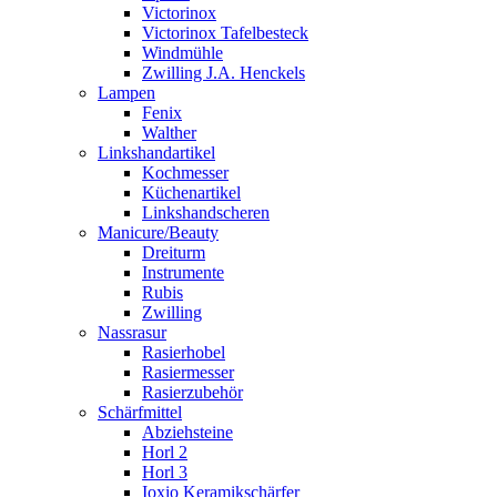
Victorinox
Victorinox Tafelbesteck
Windmühle
Zwilling J.A. Henckels
Lampen
Fenix
Walther
Linkshandartikel
Kochmesser
Küchenartikel
Linkshandscheren
Manicure/Beauty
Dreiturm
Instrumente
Rubis
Zwilling
Nassrasur
Rasierhobel
Rasiermesser
Rasierzubehör
Schärfmittel
Abziehsteine
Horl 2
Horl 3
Ioxio Keramikschärfer