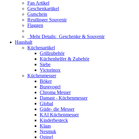
Fan Artikel
Geschenkartikel
Gutschein
Reutlinger Souvenir
Flaggen
Mehr Details:
Geschenke & Souvenir
Haushalt
Küchenartikel
Grillzubehör
Küchenhelfer & Zubehör
Siebe
Victorinox
Küchenmesser
Böker
Burgvogel
Chroma Messer
Damast - Küchenmesser
Global
Güde- die Messer
KAI Küchenmesser
Kinderbesteck
Klaas
Nesmuk
Opinel