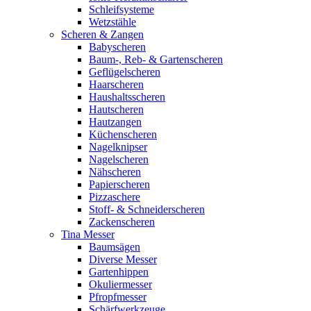
Schleifsysteme
Wetzstähle
Scheren & Zangen
Babyscheren
Baum-, Reb- & Gartenscheren
Geflügelscheren
Haarscheren
Haushaltsscheren
Hautscheren
Hautzangen
Küchenscheren
Nagelknipser
Nagelscheren
Nähscheren
Papierscheren
Pizzaschere
Stoff- & Schneiderscheren
Zackenscheren
Tina Messer
Baumsägen
Diverse Messer
Gartenhippen
Okuliermesser
Pfropfmesser
Schärfwerkzeuge