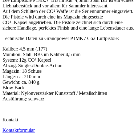
Die Luftpistole P1Mk.7 BB im Kal. 4,5mm Stahl BB ist ein echtes
Liebhaberstück und vor allem für Sammler interessant.
Auf dem Schlitten der CO² Waffe ist die Seriennummer eingraviert.
Die Pistole wird durch eine ins Magazin eingesetzte
CO² -Kapsel angetrieben. Die Pistole zeichnet sich durch eine
sichere Handlage, perfektes Finish und eine lange Lebensdauer aus.
Technische Daten zu Grandpower P1MK7 Co2 Luftpistole:
Kaliber: 4,5 mm (.177)
Munition: Stahl BBs im Kaliber 4,5 mm
System: 12g CO² Kapsel
Abzug: Single-/Double-Action
Magazin: 18 Schuss
Länge: ca. 210 mm
Gewicht: ca. 840 g
Blow Back
Material: Nylonverstärkter Kunststoff / Metallschlitten
Ausführung: schwarz
Kontakt
Kontaktformular