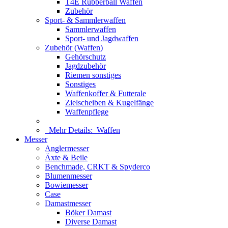
T4E Rubberball Waffen
Zubehör
Sport- & Sammlerwaffen
Sammlerwaffen
Sport- und Jagdwaffen
Zubehör (Waffen)
Gehörschutz
Jagdzubehör
Riemen sonstiges
Sonstiges
Waffenkoffer & Futterale
Zielscheiben & Kugelfänge
Waffenpflege
Mehr Details:
Waffen
Messer
Anglermesser
Äxte & Beile
Benchmade, CRKT & Spyderco
Blumenmesser
Bowiemesser
Case
Damastmesser
Böker Damast
Diverse Damast