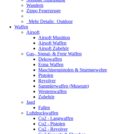
Wandern
Zippo Feuerzeuge
Mehr Details:
Outdoor
Waffen
Airsoft
Airsoft Munition
Airsoft Waffen
Airsoft Zubehör
Gas-, Signal- & Freie Waffen
Dekowaffen
Erma Waffen
Maschinenpistolen & Sturmgewehre
Pistolen
Revolver
Sammlerwaffen (Museum)
Westernwaffen
Zubehör
Jagd
Fallen
Luftdruckwaffen
Co2 - Langwaffen
Co2 - Pistolen
Co2 - Revolver