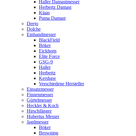
Haller Damastmesser
Herbertz Damast
Klaas
Puma Damast
Deejo
Dolche
Einhandmesser
BlackField
Böker
Eickhorn
Elite Force
GSG-9
Haller
Herbertz
Kershaw
Verschiedene Hersteller
Einsatzmesser
Finnenmesser
Gürtelmesser
Heckler & Koch
Hirschfänger
Hubertus Messer
Jagdmesser
Böker
Browning