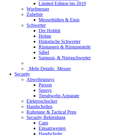
Limited Edition bis 2019
Wurfmesser
Zubehör
Messerhüllen & Etuis
Schwerter
Der Hobbit
Helme
Historische Schwerter
Rüstungen & Rüstungsteile
Säbel
Samurai- & Ninjaschwerter
Mehr Details:
Messer
Security
Abwehrsprays
Piexon
Sprays
Tierabwehr-Apparate
Elektroschocker
Handschellen
Kubotane & Tactical Pens
Security Bekleidung
Caps
Einsatzwesten
Handschuhe