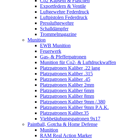
Co2 Kapseln & Flaschen
Exportfedern & Ventile
Luftgewehre Federdruck
Luftpistolen Federdruck
Pressluftgewehre
Schalldämpfer
Trommelmagazine
Munition
EWB Munition
Feuerwerk
Gas- & Pfefferpatronen
Munition für Co2- & Luftdruckwaffen
Platzpatronen Kaliber .22 lang
Platzpatronen Kaliber .315
Platzpatronen Kaliber .45
Platzpatronen Kaliber 2mm
Platzpatronen Kaliber 6mm
Platzpatronen Kaliber 8mm
Platzpatronen Kaliber 9mm /.380
Platzpatronen Kaliber 9mm P.A.K.
Platzpatronen Kaliber.35
Viehbetäubungspatronen 9x17
Paintball, Gotcha & Home Defense
Munition
RAM Real Action Marker