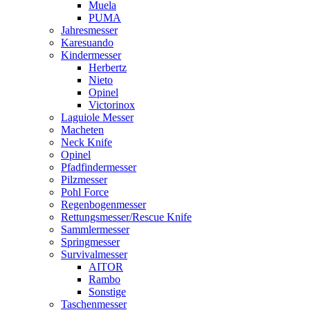
Muela
PUMA
Jahresmesser
Karesuando
Kindermesser
Herbertz
Nieto
Opinel
Victorinox
Laguiole Messer
Macheten
Neck Knife
Opinel
Pfadfindermesser
Pilzmesser
Pohl Force
Regenbogenmesser
Rettungsmesser/Rescue Knife
Sammlermesser
Springmesser
Survivalmesser
AITOR
Rambo
Sonstige
Taschenmesser