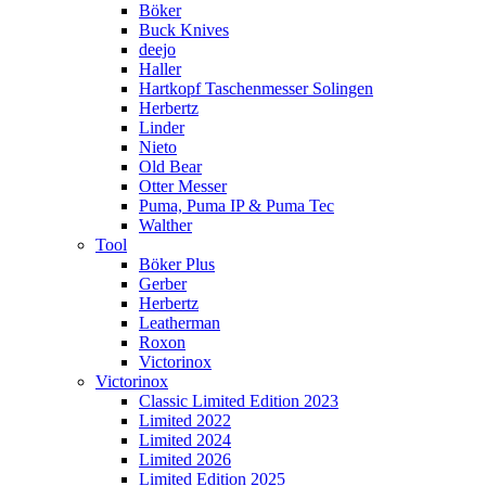
Böker
Buck Knives
deejo
Haller
Hartkopf Taschenmesser Solingen
Herbertz
Linder
Nieto
Old Bear
Otter Messer
Puma, Puma IP & Puma Tec
Walther
Tool
Böker Plus
Gerber
Herbertz
Leatherman
Roxon
Victorinox
Victorinox
Classic Limited Edition 2023
Limited 2022
Limited 2024
Limited 2026
Limited Edition 2025