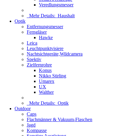
Veredlungsmesser
Mehr Details:
Haushalt
Optik
Entfernungsmesser
Ferngläser
Hawke
Leica
Leuchtpunktvisiere
Nachtsichtgeräte,Wildcamera
Spektiv
Zielfernrohre
Konus
Nikko Stirling
Umarex
UX
Walther
Mehr Details:
Optik
Outdoor
Caps
Flachmänner & Vakuum-Flaschen
Jagd
Kompasse
Sonstige Ausrüstung