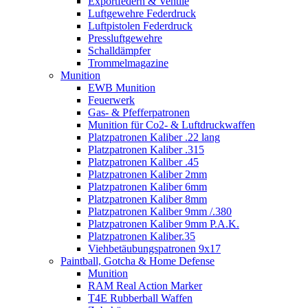
Exportfedern & Ventile
Luftgewehre Federdruck
Luftpistolen Federdruck
Pressluftgewehre
Schalldämpfer
Trommelmagazine
Munition
EWB Munition
Feuerwerk
Gas- & Pfefferpatronen
Munition für Co2- & Luftdruckwaffen
Platzpatronen Kaliber .22 lang
Platzpatronen Kaliber .315
Platzpatronen Kaliber .45
Platzpatronen Kaliber 2mm
Platzpatronen Kaliber 6mm
Platzpatronen Kaliber 8mm
Platzpatronen Kaliber 9mm /.380
Platzpatronen Kaliber 9mm P.A.K.
Platzpatronen Kaliber.35
Viehbetäubungspatronen 9x17
Paintball, Gotcha & Home Defense
Munition
RAM Real Action Marker
T4E Rubberball Waffen