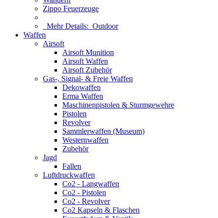
Zippo Feuerzeuge
Mehr Details:
Outdoor
Waffen
Airsoft
Airsoft Munition
Airsoft Waffen
Airsoft Zubehör
Gas-, Signal- & Freie Waffen
Dekowaffen
Erma Waffen
Maschinenpistolen & Sturmgewehre
Pistolen
Revolver
Sammlerwaffen (Museum)
Westernwaffen
Zubehör
Jagd
Fallen
Luftdruckwaffen
Co2 - Langwaffen
Co2 - Pistolen
Co2 - Revolver
Co2 Kapseln & Flaschen