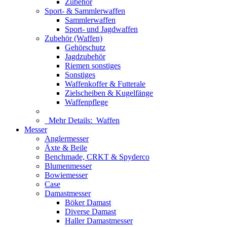
Zubehör
Sport- & Sammlerwaffen
Sammlerwaffen
Sport- und Jagdwaffen
Zubehör (Waffen)
Gehörschutz
Jagdzubehör
Riemen sonstiges
Sonstiges
Waffenkoffer & Futterale
Zielscheiben & Kugelfänge
Waffenpflege
Mehr Details:
Waffen
Messer
Anglermesser
Äxte & Beile
Benchmade, CRKT & Spyderco
Blumenmesser
Bowiemesser
Case
Damastmesser
Böker Damast
Diverse Damast
Haller Damastmesser