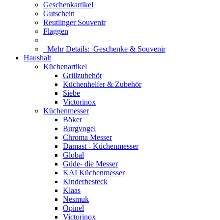
Geschenkartikel
Gutschein
Reutlinger Souvenir
Flaggen
Mehr Details:
Geschenke & Souvenir
Haushalt
Küchenartikel
Grillzubehör
Küchenhelfer & Zubehör
Siebe
Victorinox
Küchenmesser
Böker
Burgvogel
Chroma Messer
Damast - Küchenmesser
Global
Güde- die Messer
KAI Küchenmesser
Kinderbesteck
Klaas
Nesmuk
Opinel
Victorinox