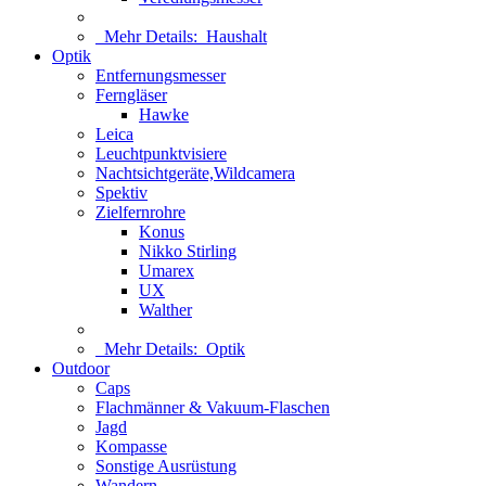
Mehr Details:
Haushalt
Optik
Entfernungsmesser
Ferngläser
Hawke
Leica
Leuchtpunktvisiere
Nachtsichtgeräte,Wildcamera
Spektiv
Zielfernrohre
Konus
Nikko Stirling
Umarex
UX
Walther
Mehr Details:
Optik
Outdoor
Caps
Flachmänner & Vakuum-Flaschen
Jagd
Kompasse
Sonstige Ausrüstung
Wandern