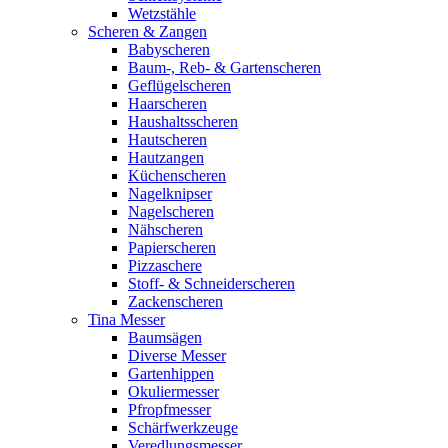
Wetzstähle
Scheren & Zangen
Babyscheren
Baum-, Reb- & Gartenscheren
Geflügelscheren
Haarscheren
Haushaltsscheren
Hautscheren
Hautzangen
Küchenscheren
Nagelknipser
Nagelscheren
Nähscheren
Papierscheren
Pizzaschere
Stoff- & Schneiderscheren
Zackenscheren
Tina Messer
Baumsägen
Diverse Messer
Gartenhippen
Okuliermesser
Pfropfmesser
Schärfwerkzeuge
Veredlungsmesser