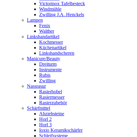
Victorinox Tafelbesteck
Windmühle
Zwilling J.A. Henckels
Lampen
Fenix
Walther
Linkshandartikel
Kochmesser
Küchenartikel
Linkshandscheren
Manicure/Beauty
Dreiturm
Instrumente
Rubis
Zwilling
Nassrasur
Rasierhobel
Rasiermesser
Rasierzubehör
Schärfmittel
Abziehsteine
Horl 2
Horl 3
Ioxio Keramikschärfer
Schleifsysteme