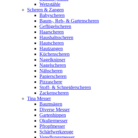
Wetzstähle
Scheren & Zangen
Babyscheren
Baum-, Reb- & Gartenscheren
Geflügelscheren
Haarscheren
Haushaltsscheren
Hautscheren
Hautzangen
Küchenscheren
Nagelknipser
Nagelscheren
Nähscheren
Papierscheren
Pizzaschere
Stoff- & Schneiderscheren
Zackenscheren
Tina Messer
Baumsägen
Diverse Messer
Gartenhippen
Okuliermesser
Pfropfmesser
Schärfwerkzeuge
Veredlungsmesser