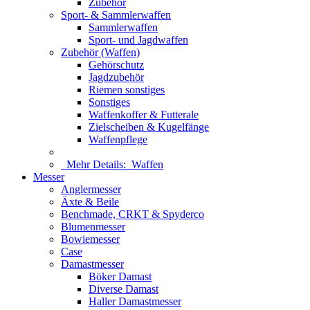
Zubehör
Sport- & Sammlerwaffen
Sammlerwaffen
Sport- und Jagdwaffen
Zubehör (Waffen)
Gehörschutz
Jagdzubehör
Riemen sonstiges
Sonstiges
Waffenkoffer & Futterale
Zielscheiben & Kugelfänge
Waffenpflege
Mehr Details:
Waffen
Messer
Anglermesser
Äxte & Beile
Benchmade, CRKT & Spyderco
Blumenmesser
Bowiemesser
Case
Damastmesser
Böker Damast
Diverse Damast
Haller Damastmesser