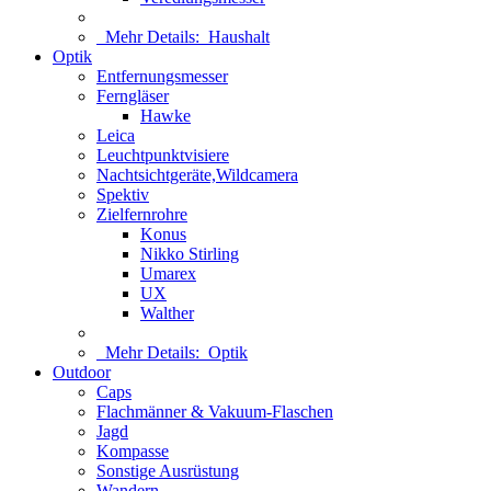
Mehr Details:
Haushalt
Optik
Entfernungsmesser
Ferngläser
Hawke
Leica
Leuchtpunktvisiere
Nachtsichtgeräte,Wildcamera
Spektiv
Zielfernrohre
Konus
Nikko Stirling
Umarex
UX
Walther
Mehr Details:
Optik
Outdoor
Caps
Flachmänner & Vakuum-Flaschen
Jagd
Kompasse
Sonstige Ausrüstung
Wandern