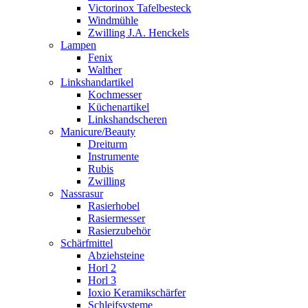
Victorinox Tafelbesteck
Windmühle
Zwilling J.A. Henckels
Lampen
Fenix
Walther
Linkshandartikel
Kochmesser
Küchenartikel
Linkshandscheren
Manicure/Beauty
Dreiturm
Instrumente
Rubis
Zwilling
Nassrasur
Rasierhobel
Rasiermesser
Rasierzubehör
Schärfmittel
Abziehsteine
Horl 2
Horl 3
Ioxio Keramikschärfer
Schleifsysteme