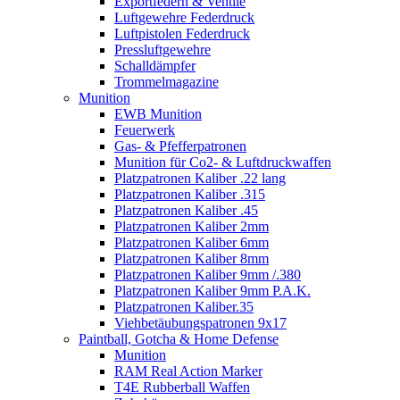
Exportfedern & Ventile
Luftgewehre Federdruck
Luftpistolen Federdruck
Pressluftgewehre
Schalldämpfer
Trommelmagazine
Munition
EWB Munition
Feuerwerk
Gas- & Pfefferpatronen
Munition für Co2- & Luftdruckwaffen
Platzpatronen Kaliber .22 lang
Platzpatronen Kaliber .315
Platzpatronen Kaliber .45
Platzpatronen Kaliber 2mm
Platzpatronen Kaliber 6mm
Platzpatronen Kaliber 8mm
Platzpatronen Kaliber 9mm /.380
Platzpatronen Kaliber 9mm P.A.K.
Platzpatronen Kaliber.35
Viehbetäubungspatronen 9x17
Paintball, Gotcha & Home Defense
Munition
RAM Real Action Marker
T4E Rubberball Waffen