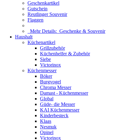
Geschenkartikel
Gutschein
Reutlinger Souvenir
Flaggen
Mehr Details:
Geschenke & Souvenir
Haushalt
Küchenartikel
Grillzubehör
Küchenhelfer & Zubehör
Siebe
Victorinox
Küchenmesser
Böker
Burgvogel
Chroma Messer
Damast - Küchenmesser
Global
Güde- die Messer
KAI Küchenmesser
Kinderbesteck
Klaas
Nesmuk
Opinel
Victorinox