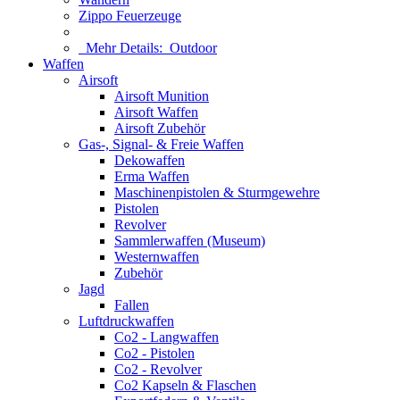
Zippo Feuerzeuge
Mehr Details:
Outdoor
Waffen
Airsoft
Airsoft Munition
Airsoft Waffen
Airsoft Zubehör
Gas-, Signal- & Freie Waffen
Dekowaffen
Erma Waffen
Maschinenpistolen & Sturmgewehre
Pistolen
Revolver
Sammlerwaffen (Museum)
Westernwaffen
Zubehör
Jagd
Fallen
Luftdruckwaffen
Co2 - Langwaffen
Co2 - Pistolen
Co2 - Revolver
Co2 Kapseln & Flaschen