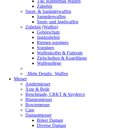
T4E Rubberball Waffen
Zubehör
Sport- & Sammlerwaffen
Sammlerwaffen
Sport- und Jagdwaffen
Zubehör (Waffen)
Gehörschutz
Jagdzubehör
Riemen sonstiges
Sonstiges
Waffenkoffer & Futterale
Zielscheiben & Kugelfänge
Waffenpflege
Mehr Details:
Waffen
Messer
Anglermesser
Äxte & Beile
Benchmade, CRKT & Spyderco
Blumenmesser
Bowiemesser
Case
Damastmesser
Böker Damast
Diverse Damast