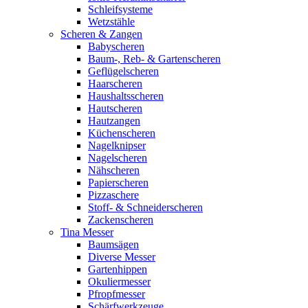
Schleifsysteme
Wetzstähle
Scheren & Zangen
Babyscheren
Baum-, Reb- & Gartenscheren
Geflügelscheren
Haarscheren
Haushaltsscheren
Hautscheren
Hautzangen
Küchenscheren
Nagelknipser
Nagelscheren
Nähscheren
Papierscheren
Pizzaschere
Stoff- & Schneiderscheren
Zackenscheren
Tina Messer
Baumsägen
Diverse Messer
Gartenhippen
Okuliermesser
Pfropfmesser
Schärfwerkzeuge