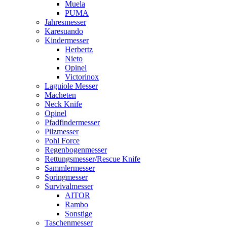
Muela
PUMA
Jahresmesser
Karesuando
Kindermesser
Herbertz
Nieto
Opinel
Victorinox
Laguiole Messer
Macheten
Neck Knife
Opinel
Pfadfindermesser
Pilzmesser
Pohl Force
Regenbogenmesser
Rettungsmesser/Rescue Knife
Sammlermesser
Springmesser
Survivalmesser
AITOR
Rambo
Sonstige
Taschenmesser