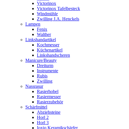
Victorinox
Victorinox Tafelbesteck
Windmühle
Zwilling J.A. Henckels
Lampen
Fenix
Walther
Linkshandartikel
Kochmesser
Küchenartikel
Linkshandscheren
Manicure/Beauty
Dreiturm
Instrumente
Rubis
Zwilling
Nassrasur
Rasierhobel
Rasiermesser
Rasierzubehör
Schärfmittel
Abziehsteine
Horl 2
Horl 3
Ioxio Keramikschärfer