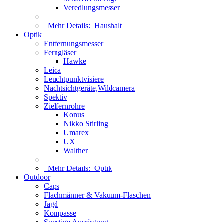
Veredlungsmesser
Mehr Details:
Haushalt
Optik
Entfernungsmesser
Ferngläser
Hawke
Leica
Leuchtpunktvisiere
Nachtsichtgeräte,Wildcamera
Spektiv
Zielfernrohre
Konus
Nikko Stirling
Umarex
UX
Walther
Mehr Details:
Optik
Outdoor
Caps
Flachmänner & Vakuum-Flaschen
Jagd
Kompasse
Sonstige Ausrüstung