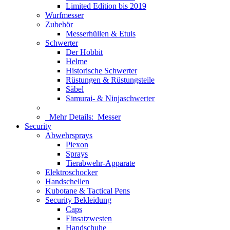
Limited Edition bis 2019
Wurfmesser
Zubehör
Messerhüllen & Etuis
Schwerter
Der Hobbit
Helme
Historische Schwerter
Rüstungen & Rüstungsteile
Säbel
Samurai- & Ninjaschwerter
Mehr Details:
Messer
Security
Abwehrsprays
Piexon
Sprays
Tierabwehr-Apparate
Elektroschocker
Handschellen
Kubotane & Tactical Pens
Security Bekleidung
Caps
Einsatzwesten
Handschuhe