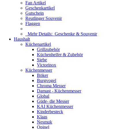
Fan Artikel
Geschenkartikel
Gutschein
Reutlinger Souvenir
Flaggen
Mehr Details:
Geschenke & Souvenir
Haushalt
Küchenartikel
Grillzubehör
Küchenhelfer & Zubehör
Siebe
Victorinox
Küchenmesser
Böker
Burgvogel
Chroma Messer
Damast - Küchenmesser
Global
Güde- die Messer
KAI Küchenmesser
Kinderbesteck
Klaas
Nesmuk
Opinel