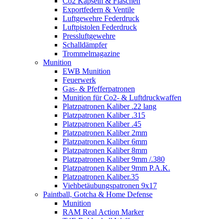
Co2 Kapseln & Flaschen
Exportfedern & Ventile
Luftgewehre Federdruck
Luftpistolen Federdruck
Pressluftgewehre
Schalldämpfer
Trommelmagazine
Munition
EWB Munition
Feuerwerk
Gas- & Pfefferpatronen
Munition für Co2- & Luftdruckwaffen
Platzpatronen Kaliber .22 lang
Platzpatronen Kaliber .315
Platzpatronen Kaliber .45
Platzpatronen Kaliber 2mm
Platzpatronen Kaliber 6mm
Platzpatronen Kaliber 8mm
Platzpatronen Kaliber 9mm /.380
Platzpatronen Kaliber 9mm P.A.K.
Platzpatronen Kaliber.35
Viehbetäubungspatronen 9x17
Paintball, Gotcha & Home Defense
Munition
RAM Real Action Marker