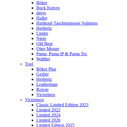
Böker
Buck Knives
deejo
Haller
Hartkopf Taschenmesser Solingen
Herbertz
Linder
Nieto
Old Bear
Otter Messer
Puma, Puma IP & Puma Tec
Walther
Tool
Böker Plus
Gerber
Herbertz
Leatherman
Roxon
Victorinox
Victorinox
Classic Limited Edition 2023
Limited 2022
Limited 2024
Limited 2026
Limited Edition 2025