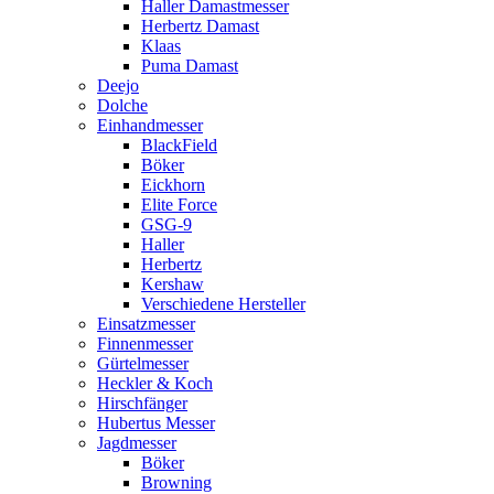
Haller Damastmesser
Herbertz Damast
Klaas
Puma Damast
Deejo
Dolche
Einhandmesser
BlackField
Böker
Eickhorn
Elite Force
GSG-9
Haller
Herbertz
Kershaw
Verschiedene Hersteller
Einsatzmesser
Finnenmesser
Gürtelmesser
Heckler & Koch
Hirschfänger
Hubertus Messer
Jagdmesser
Böker
Browning