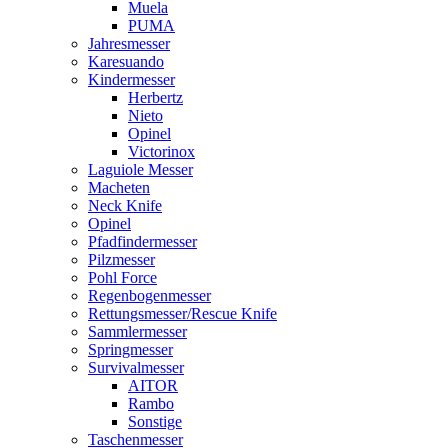
Muela
PUMA
Jahresmesser
Karesuando
Kindermesser
Herbertz
Nieto
Opinel
Victorinox
Laguiole Messer
Macheten
Neck Knife
Opinel
Pfadfindermesser
Pilzmesser
Pohl Force
Regenbogenmesser
Rettungsmesser/Rescue Knife
Sammlermesser
Springmesser
Survivalmesser
AITOR
Rambo
Sonstige
Taschenmesser