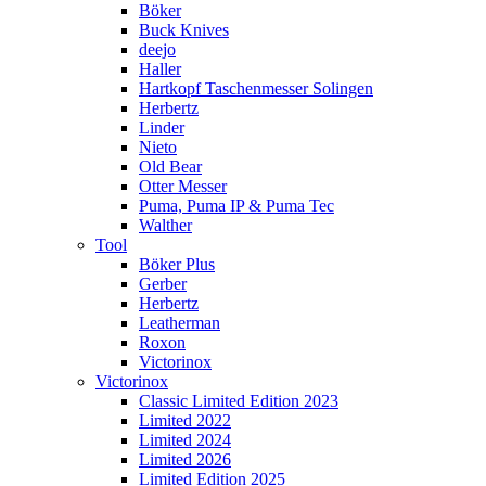
Böker
Buck Knives
deejo
Haller
Hartkopf Taschenmesser Solingen
Herbertz
Linder
Nieto
Old Bear
Otter Messer
Puma, Puma IP & Puma Tec
Walther
Tool
Böker Plus
Gerber
Herbertz
Leatherman
Roxon
Victorinox
Victorinox
Classic Limited Edition 2023
Limited 2022
Limited 2024
Limited 2026
Limited Edition 2025