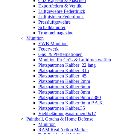
Co2 Kapseln & Flaschen
Exportfedern & Ventile
Luftgewehre Federdruck
Luftpistolen Federdruck
Pressluftgewehre
Schalldämpfer
Trommelmagazine
Munition
EWB Munition
Feuerwerk
Gas- & Pfefferpatronen
Munition für Co2- & Luftdruckwaffen
Platzpatronen Kaliber .22 lang
Platzpatronen Kaliber .315
Platzpatronen Kaliber .45
Platzpatronen Kaliber 2mm
Platzpatronen Kaliber 6mm
Platzpatronen Kaliber 8mm
Platzpatronen Kaliber 9mm /.380
Platzpatronen Kaliber 9mm P.A.K.
Platzpatronen Kaliber.35
Viehbetäubungspatronen 9x17
Paintball, Gotcha & Home Defense
Munition
RAM Real Action Marker