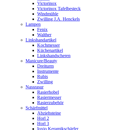
Victorinox
Victorinox Tafelbesteck
Windmühle
Zwilling J.A. Henckels
Lampen
Fenix
Walther
Linkshandartikel
Kochmesser
Küchenartikel
Linkshandscheren
Manicure/Beauty
Dreiturm
Instrumente
Rubis
Zwilling
Nassrasur
Rasierhobel
Rasiermesser
Rasierzubehör
Schärfmittel
Abziehsteine
Horl 2
Horl 3
Ioxio Keramikschärfer