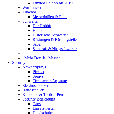
Limited Edition bis 2019
Wurfmesser
Zubehör
Messerhüllen & Etuis
Schwerter
Der Hobbit
Helme
Historische Schwerter
Rüstungen & Rüstungsteile
Säbel
Samurai- & Ninjaschwerter
Mehr Details:
Messer
Security
Abwehrsprays
Piexon
Sprays
Tierabwehr-Apparate
Elektroschocker
Handschellen
Kubotane & Tactical Pens
Security Bekleidung
Caps
Einsatzwesten
Handschuhe