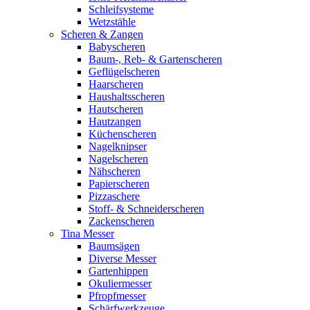
Schleifsysteme
Wetzstähle
Scheren & Zangen
Babyscheren
Baum-, Reb- & Gartenscheren
Geflügelscheren
Haarscheren
Haushaltsscheren
Hautscheren
Hautzangen
Küchenscheren
Nagelknipser
Nagelscheren
Nähscheren
Papierscheren
Pizzaschere
Stoff- & Schneiderscheren
Zackenscheren
Tina Messer
Baumsägen
Diverse Messer
Gartenhippen
Okuliermesser
Pfropfmesser
Schärfwerkzeuge