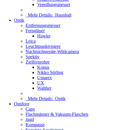
Veredlungsmesser
Mehr Details:
Haushalt
Optik
Entfernungsmesser
Ferngläser
Hawke
Leica
Leuchtpunktvisiere
Nachtsichtgeräte,Wildcamera
Spektiv
Zielfernrohre
Konus
Nikko Stirling
Umarex
UX
Walther
Mehr Details:
Optik
Outdoor
Caps
Flachmänner & Vakuum-Flaschen
Jagd
Kompasse
Sonstige Ausrüstung