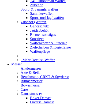
T4E Rubberball Waffen
Zubehör
Sport- & Sammlerwaffen
Sammlerwaffen
Sport- und Jagdwaffen
Zubehör (Waffen)
Gehörschutz
Jagdzubehör
Riemen sonstiges
Sonstiges
Waffenkoffer & Futterale
Zielscheiben & Kugelfänge
Waffenpflege
Mehr Details:
Waffen
Messer
Anglermesser
Äxte & Beile
Benchmade, CRKT & Spyderco
Blumenmesser
Bowiemesser
Case
Damastmesser
Böker Damast
Diverse Damast