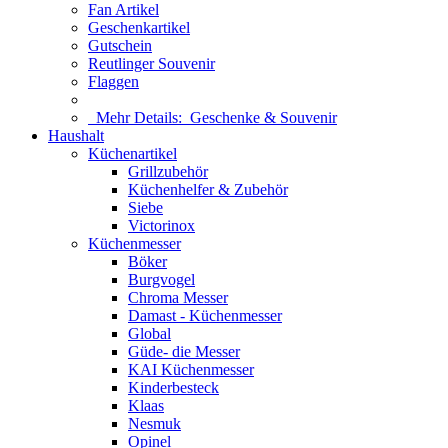
Fan Artikel
Geschenkartikel
Gutschein
Reutlinger Souvenir
Flaggen
Mehr Details:
Geschenke & Souvenir
Haushalt
Küchenartikel
Grillzubehör
Küchenhelfer & Zubehör
Siebe
Victorinox
Küchenmesser
Böker
Burgvogel
Chroma Messer
Damast - Küchenmesser
Global
Güde- die Messer
KAI Küchenmesser
Kinderbesteck
Klaas
Nesmuk
Opinel