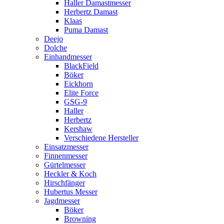
Haller Damastmesser
Herbertz Damast
Klaas
Puma Damast
Deejo
Dolche
Einhandmesser
BlackField
Böker
Eickhorn
Elite Force
GSG-9
Haller
Herbertz
Kershaw
Verschiedene Hersteller
Einsatzmesser
Finnenmesser
Gürtelmesser
Heckler & Koch
Hirschfänger
Hubertus Messer
Jagdmesser
Böker
Browning