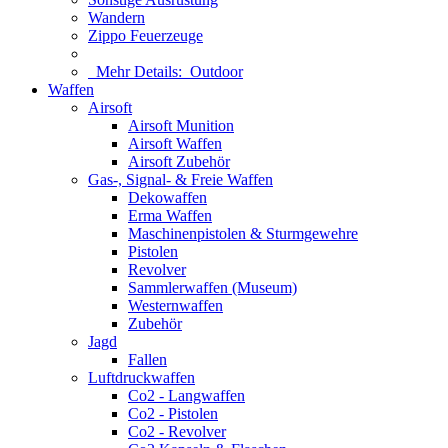
Wandern
Zippo Feuerzeuge
Mehr Details:
Outdoor
Waffen
Airsoft
Airsoft Munition
Airsoft Waffen
Airsoft Zubehör
Gas-, Signal- & Freie Waffen
Dekowaffen
Erma Waffen
Maschinenpistolen & Sturmgewehre
Pistolen
Revolver
Sammlerwaffen (Museum)
Westernwaffen
Zubehör
Jagd
Fallen
Luftdruckwaffen
Co2 - Langwaffen
Co2 - Pistolen
Co2 - Revolver