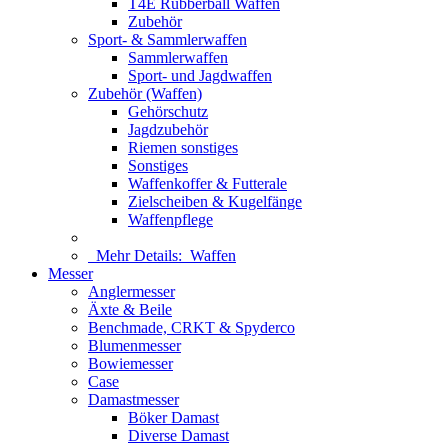
T4E Rubberball Waffen
Zubehör
Sport- & Sammlerwaffen
Sammlerwaffen
Sport- und Jagdwaffen
Zubehör (Waffen)
Gehörschutz
Jagdzubehör
Riemen sonstiges
Sonstiges
Waffenkoffer & Futterale
Zielscheiben & Kugelfänge
Waffenpflege
Mehr Details:
Waffen
Messer
Anglermesser
Äxte & Beile
Benchmade, CRKT & Spyderco
Blumenmesser
Bowiemesser
Case
Damastmesser
Böker Damast
Diverse Damast