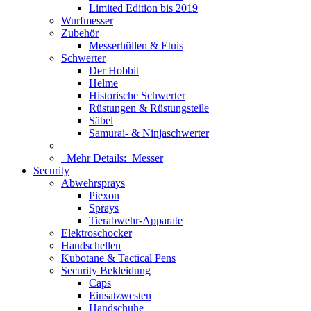
Limited Edition bis 2019
Wurfmesser
Zubehör
Messerhüllen & Etuis
Schwerter
Der Hobbit
Helme
Historische Schwerter
Rüstungen & Rüstungsteile
Säbel
Samurai- & Ninjaschwerter
Mehr Details:
Messer
Security
Abwehrsprays
Piexon
Sprays
Tierabwehr-Apparate
Elektroschocker
Handschellen
Kubotane & Tactical Pens
Security Bekleidung
Caps
Einsatzwesten
Handschuhe