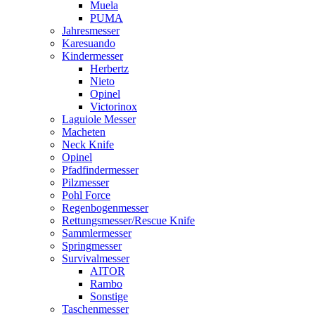
Muela
PUMA
Jahresmesser
Karesuando
Kindermesser
Herbertz
Nieto
Opinel
Victorinox
Laguiole Messer
Macheten
Neck Knife
Opinel
Pfadfindermesser
Pilzmesser
Pohl Force
Regenbogenmesser
Rettungsmesser/Rescue Knife
Sammlermesser
Springmesser
Survivalmesser
AITOR
Rambo
Sonstige
Taschenmesser