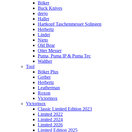
Böker
Buck Knives
deejo
Haller
Hartkopf Taschenmesser Solingen
Herbertz
Linder
Nieto
Old Bear
Otter Messer
Puma, Puma IP & Puma Tec
Walther
Tool
Böker Plus
Gerber
Herbertz
Leatherman
Roxon
Victorinox
Victorinox
Classic Limited Edition 2023
Limited 2022
Limited 2024
Limited 2026
Limited Edition 2025