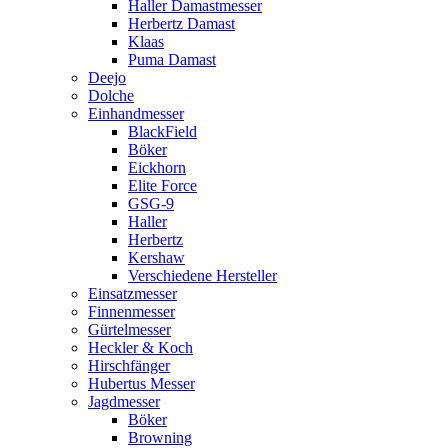
Haller Damastmesser
Herbertz Damast
Klaas
Puma Damast
Deejo
Dolche
Einhandmesser
BlackField
Böker
Eickhorn
Elite Force
GSG-9
Haller
Herbertz
Kershaw
Verschiedene Hersteller
Einsatzmesser
Finnenmesser
Gürtelmesser
Heckler & Koch
Hirschfänger
Hubertus Messer
Jagdmesser
Böker
Browning