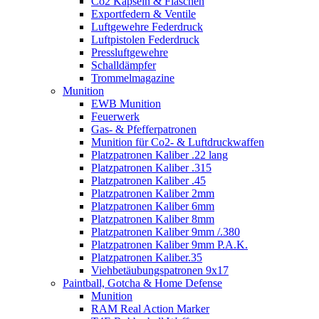
Co2 Kapseln & Flaschen
Exportfedern & Ventile
Luftgewehre Federdruck
Luftpistolen Federdruck
Pressluftgewehre
Schalldämpfer
Trommelmagazine
Munition
EWB Munition
Feuerwerk
Gas- & Pfefferpatronen
Munition für Co2- & Luftdruckwaffen
Platzpatronen Kaliber .22 lang
Platzpatronen Kaliber .315
Platzpatronen Kaliber .45
Platzpatronen Kaliber 2mm
Platzpatronen Kaliber 6mm
Platzpatronen Kaliber 8mm
Platzpatronen Kaliber 9mm /.380
Platzpatronen Kaliber 9mm P.A.K.
Platzpatronen Kaliber.35
Viehbetäubungspatronen 9x17
Paintball, Gotcha & Home Defense
Munition
RAM Real Action Marker