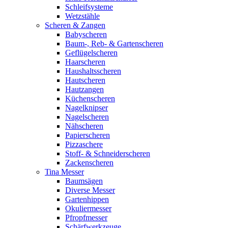
Schleifsysteme
Wetzstähle
Scheren & Zangen
Babyscheren
Baum-, Reb- & Gartenscheren
Geflügelscheren
Haarscheren
Haushaltsscheren
Hautscheren
Hautzangen
Küchenscheren
Nagelknipser
Nagelscheren
Nähscheren
Papierscheren
Pizzaschere
Stoff- & Schneiderscheren
Zackenscheren
Tina Messer
Baumsägen
Diverse Messer
Gartenhippen
Okuliermesser
Pfropfmesser
Schärfwerkzeuge