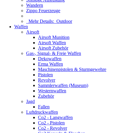
Wandern
Zippo Feuerzeuge
Mehr Details:
Outdoor
Waffen
Airsoft
Airsoft Munition
Airsoft Waffen
Airsoft Zubehör
Gas-, Signal- & Freie Waffen
Dekowaffen
Erma Waffen
Maschinenpistolen & Sturmgewehre
Pistolen
Revolver
Sammlerwaffen (Museum)
Westernwaffen
Zubehör
Jagd
Fallen
Luftdruckwaffen
Co2 - Langwaffen
Co2 - Pistolen
Co2 - Revolver