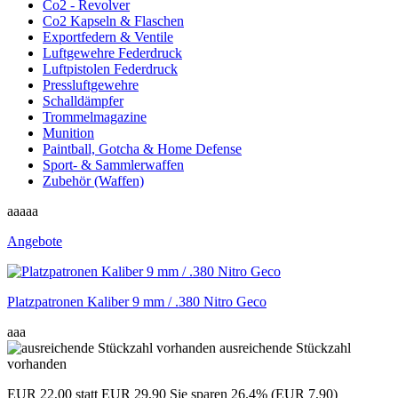
Co2 - Revolver
Co2 Kapseln & Flaschen
Exportfedern & Ventile
Luftgewehre Federdruck
Luftpistolen Federdruck
Pressluftgewehre
Schalldämpfer
Trommelmagazine
Munition
Paintball, Gotcha & Home Defense
Sport- & Sammlerwaffen
Zubehör (Waffen)
aaaaa
Angebote
Platzpatronen Kaliber 9 mm / .380 Nitro Geco
aaa
ausreichende Stückzahl
vorhanden
EUR 22,00
statt EUR 29,90
Sie sparen 26.4% (EUR 7,90)