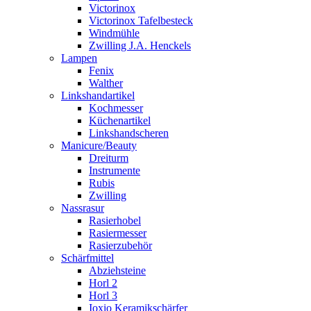
Victorinox
Victorinox Tafelbesteck
Windmühle
Zwilling J.A. Henckels
Lampen
Fenix
Walther
Linkshandartikel
Kochmesser
Küchenartikel
Linkshandscheren
Manicure/Beauty
Dreiturm
Instrumente
Rubis
Zwilling
Nassrasur
Rasierhobel
Rasiermesser
Rasierzubehör
Schärfmittel
Abziehsteine
Horl 2
Horl 3
Ioxio Keramikschärfer