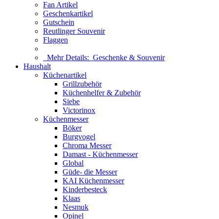
Fan Artikel
Geschenkartikel
Gutschein
Reutlinger Souvenir
Flaggen
Mehr Details:
Geschenke & Souvenir
Haushalt
Küchenartikel
Grillzubehör
Küchenhelfer & Zubehör
Siebe
Victorinox
Küchenmesser
Böker
Burgvogel
Chroma Messer
Damast - Küchenmesser
Global
Güde- die Messer
KAI Küchenmesser
Kinderbesteck
Klaas
Nesmuk
Opinel