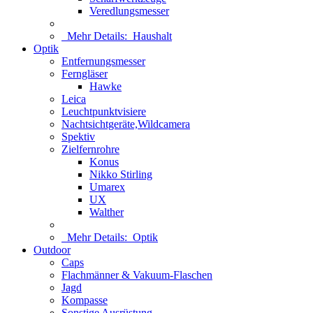
Veredlungsmesser
Mehr Details:
Haushalt
Optik
Entfernungsmesser
Ferngläser
Hawke
Leica
Leuchtpunktvisiere
Nachtsichtgeräte,Wildcamera
Spektiv
Zielfernrohre
Konus
Nikko Stirling
Umarex
UX
Walther
Mehr Details:
Optik
Outdoor
Caps
Flachmänner & Vakuum-Flaschen
Jagd
Kompasse
Sonstige Ausrüstung