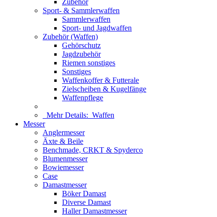
Zubehör
Sport- & Sammlerwaffen
Sammlerwaffen
Sport- und Jagdwaffen
Zubehör (Waffen)
Gehörschutz
Jagdzubehör
Riemen sonstiges
Sonstiges
Waffenkoffer & Futterale
Zielscheiben & Kugelfänge
Waffenpflege
Mehr Details:
Waffen
Messer
Anglermesser
Äxte & Beile
Benchmade, CRKT & Spyderco
Blumenmesser
Bowiemesser
Case
Damastmesser
Böker Damast
Diverse Damast
Haller Damastmesser