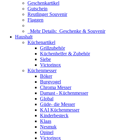
Geschenkartikel
Gutschein
Reutlinger Souvenir
Flaggen
Mehr Details:
Geschenke & Souvenir
Haushalt
Küchenartikel
Grillzubehör
Küchenhelfer & Zubehör
Siebe
Victorinox
Küchenmesser
Böker
Burgvogel
Chroma Messer
Damast - Küchenmesser
Global
Güde- die Messer
KAI Küchenmesser
Kinderbesteck
Klaas
Nesmuk
Opinel
Victorinox