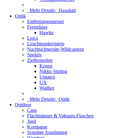
Mehr Details:
Haushalt
Optik
Entfernungsmesser
Ferngläser
Hawke
Leica
Leuchtpunktvisiere
Nachtsichtgeräte,Wildcamera
Spektiv
Zielfernrohre
Konus
Nikko Stirling
Umarex
UX
Walther
Mehr Details:
Optik
Outdoor
Caps
Flachmänner & Vakuum-Flaschen
Jagd
Kompasse
Sonstige Ausrüstung
Wandern