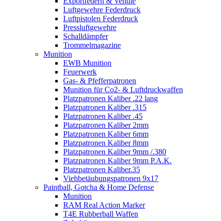
Exportfedern & Ventile
Luftgewehre Federdruck
Luftpistolen Federdruck
Pressluftgewehre
Schalldämpfer
Trommelmagazine
Munition
EWB Munition
Feuerwerk
Gas- & Pfefferpatronen
Munition für Co2- & Luftdruckwaffen
Platzpatronen Kaliber .22 lang
Platzpatronen Kaliber .315
Platzpatronen Kaliber .45
Platzpatronen Kaliber 2mm
Platzpatronen Kaliber 6mm
Platzpatronen Kaliber 8mm
Platzpatronen Kaliber 9mm /.380
Platzpatronen Kaliber 9mm P.A.K.
Platzpatronen Kaliber.35
Viehbetäubungspatronen 9x17
Paintball, Gotcha & Home Defense
Munition
RAM Real Action Marker
T4E Rubberball Waffen