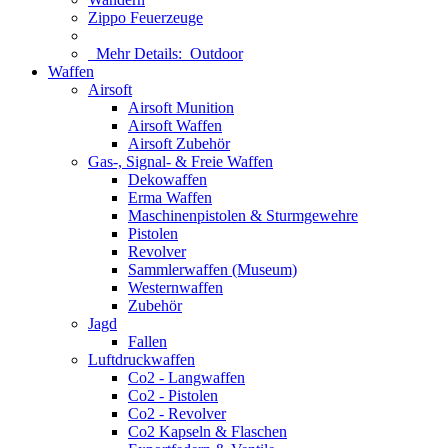
Zippo Feuerzeuge
Mehr Details:
Outdoor
Waffen
Airsoft
Airsoft Munition
Airsoft Waffen
Airsoft Zubehör
Gas-, Signal- & Freie Waffen
Dekowaffen
Erma Waffen
Maschinenpistolen & Sturmgewehre
Pistolen
Revolver
Sammlerwaffen (Museum)
Westernwaffen
Zubehör
Jagd
Fallen
Luftdruckwaffen
Co2 - Langwaffen
Co2 - Pistolen
Co2 - Revolver
Co2 Kapseln & Flaschen