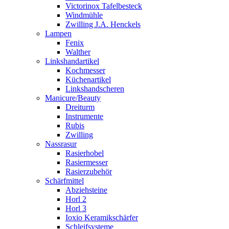
Victorinox Tafelbesteck
Windmühle
Zwilling J.A. Henckels
Lampen
Fenix
Walther
Linkshandartikel
Kochmesser
Küchenartikel
Linkshandscheren
Manicure/Beauty
Dreiturm
Instrumente
Rubis
Zwilling
Nassrasur
Rasierhobel
Rasiermesser
Rasierzubehör
Schärfmittel
Abziehsteine
Horl 2
Horl 3
Ioxio Keramikschärfer
Schleifsysteme