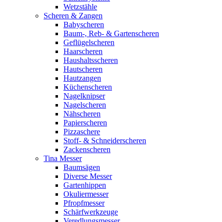
Wetzstähle
Scheren & Zangen
Babyscheren
Baum-, Reb- & Gartenscheren
Geflügelscheren
Haarscheren
Haushaltsscheren
Hautscheren
Hautzangen
Küchenscheren
Nagelknipser
Nagelscheren
Nähscheren
Papierscheren
Pizzaschere
Stoff- & Schneiderscheren
Zackenscheren
Tina Messer
Baumsägen
Diverse Messer
Gartenhippen
Okuliermesser
Pfropfmesser
Schärfwerkzeuge
Veredlungsmesser