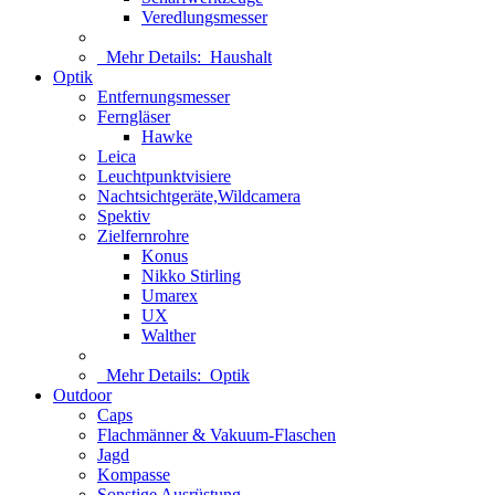
Veredlungsmesser
Mehr Details:
Haushalt
Optik
Entfernungsmesser
Ferngläser
Hawke
Leica
Leuchtpunktvisiere
Nachtsichtgeräte,Wildcamera
Spektiv
Zielfernrohre
Konus
Nikko Stirling
Umarex
UX
Walther
Mehr Details:
Optik
Outdoor
Caps
Flachmänner & Vakuum-Flaschen
Jagd
Kompasse
Sonstige Ausrüstung