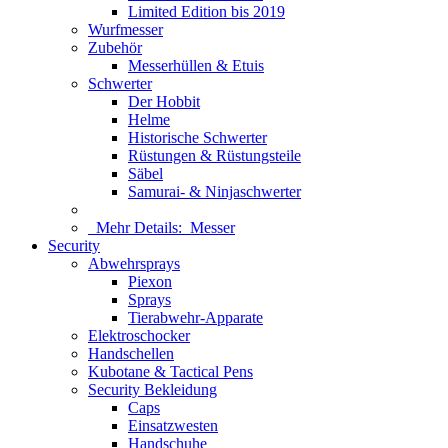
Limited Edition bis 2019
Wurfmesser
Zubehör
Messerhüllen & Etuis
Schwerter
Der Hobbit
Helme
Historische Schwerter
Rüstungen & Rüstungsteile
Säbel
Samurai- & Ninjaschwerter
Mehr Details:
Messer
Security
Abwehrsprays
Piexon
Sprays
Tierabwehr-Apparate
Elektroschocker
Handschellen
Kubotane & Tactical Pens
Security Bekleidung
Caps
Einsatzwesten
Handschuhe