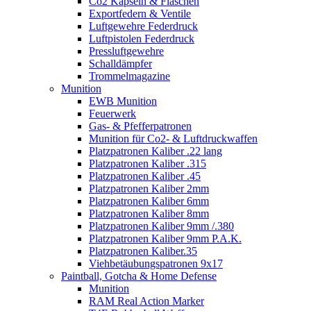
Co2 Kapseln & Flaschen
Exportfedern & Ventile
Luftgewehre Federdruck
Luftpistolen Federdruck
Pressluftgewehre
Schalldämpfer
Trommelmagazine
Munition
EWB Munition
Feuerwerk
Gas- & Pfefferpatronen
Munition für Co2- & Luftdruckwaffen
Platzpatronen Kaliber .22 lang
Platzpatronen Kaliber .315
Platzpatronen Kaliber .45
Platzpatronen Kaliber 2mm
Platzpatronen Kaliber 6mm
Platzpatronen Kaliber 8mm
Platzpatronen Kaliber 9mm /.380
Platzpatronen Kaliber 9mm P.A.K.
Platzpatronen Kaliber.35
Viehbetäubungspatronen 9x17
Paintball, Gotcha & Home Defense
Munition
RAM Real Action Marker