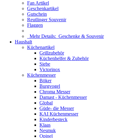
Fan Artikel
Geschenkartikel
Gutschein
Reutlinger Souvenir
Flaggen
Mehr Details:
Geschenke & Souvenir
Haushalt
Küchenartikel
Grillzubehör
Küchenhelfer & Zubehör
Siebe
Victorinox
Küchenmesser
Böker
Burgvogel
Chroma Messer
Damast - Küchenmesser
Global
Güde- die Messer
KAI Küchenmesser
Kinderbesteck
Klaas
Nesmuk
Opinel