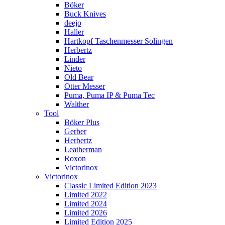
Böker
Buck Knives
deejo
Haller
Hartkopf Taschenmesser Solingen
Herbertz
Linder
Nieto
Old Bear
Otter Messer
Puma, Puma IP & Puma Tec
Walther
Tool
Böker Plus
Gerber
Herbertz
Leatherman
Roxon
Victorinox
Victorinox
Classic Limited Edition 2023
Limited 2022
Limited 2024
Limited 2026
Limited Edition 2025