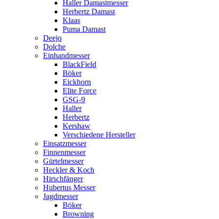
Haller Damastmesser
Herbertz Damast
Klaas
Puma Damast
Deejo
Dolche
Einhandmesser
BlackField
Böker
Eickhorn
Elite Force
GSG-9
Haller
Herbertz
Kershaw
Verschiedene Hersteller
Einsatzmesser
Finnenmesser
Gürtelmesser
Heckler & Koch
Hirschfänger
Hubertus Messer
Jagdmesser
Böker
Browning