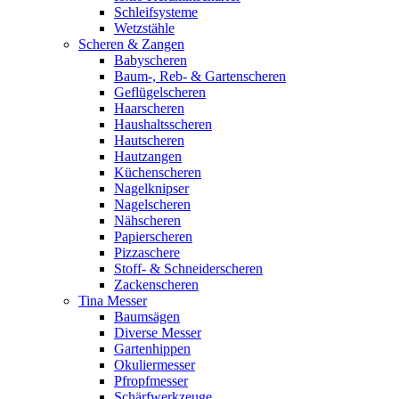
Schleifsysteme
Wetzstähle
Scheren & Zangen
Babyscheren
Baum-, Reb- & Gartenscheren
Geflügelscheren
Haarscheren
Haushaltsscheren
Hautscheren
Hautzangen
Küchenscheren
Nagelknipser
Nagelscheren
Nähscheren
Papierscheren
Pizzaschere
Stoff- & Schneiderscheren
Zackenscheren
Tina Messer
Baumsägen
Diverse Messer
Gartenhippen
Okuliermesser
Pfropfmesser
Schärfwerkzeuge