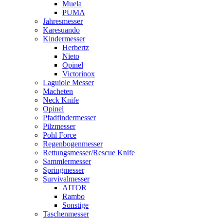
Muela
PUMA
Jahresmesser
Karesuando
Kindermesser
Herbertz
Nieto
Opinel
Victorinox
Laguiole Messer
Macheten
Neck Knife
Opinel
Pfadfindermesser
Pilzmesser
Pohl Force
Regenbogenmesser
Rettungsmesser/Rescue Knife
Sammlermesser
Springmesser
Survivalmesser
AITOR
Rambo
Sonstige
Taschenmesser