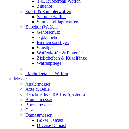
T4E Rubberball Waffen
Zubehör
Sport- & Sammlerwaffen
Sammlerwaffen
Sport- und Jagdwaffen
Zubehör (Waffen)
Gehörschutz
Jagdzubehör
Riemen sonstiges
Sonstiges
Waffenkoffer & Futterale
Zielscheiben & Kugelfänge
Waffenpflege
Mehr Details:
Waffen
Messer
Anglermesser
Äxte & Beile
Benchmade, CRKT & Spyderco
Blumenmesser
Bowiemesser
Case
Damastmesser
Böker Damast
Diverse Damast