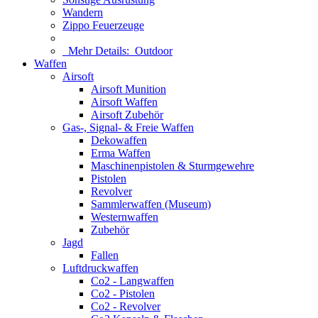
Wandern
Zippo Feuerzeuge
Mehr Details:
Outdoor
Waffen
Airsoft
Airsoft Munition
Airsoft Waffen
Airsoft Zubehör
Gas-, Signal- & Freie Waffen
Dekowaffen
Erma Waffen
Maschinenpistolen & Sturmgewehre
Pistolen
Revolver
Sammlerwaffen (Museum)
Westernwaffen
Zubehör
Jagd
Fallen
Luftdruckwaffen
Co2 - Langwaffen
Co2 - Pistolen
Co2 - Revolver