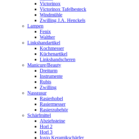
Victorinox
Victorinox Tafelbesteck
Windmühle
Zwilling J.A. Henckels
Lampen
Fenix
Walther
Linkshandartikel
Kochmesser
Küchenartikel
Linkshandscheren
Manicure/Beauty
Dreiturm
Instrumente
Rubis
Zwilling
Nassrasur
Rasierhobel
Rasiermesser
Rasierzubehör
Schärfmittel
Abziehsteine
Horl 2
Horl 3
Ioxio Keramikschärfer