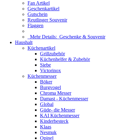
Fan Artikel
Geschenkartikel
Gutschein
Reutlinger Souvenir
Flaggen
Mehr Details:
Geschenke & Souvenir
Haushalt
Küchenartikel
Grillzubehör
Küchenhelfer & Zubehör
Siebe
Victorinox
Küchenmesser
Böker
Burgvogel
Chroma Messer
Damast - Küchenmesser
Global
Güde- die Messer
KAI Küchenmesser
Kinderbesteck
Klaas
Nesmuk
Opinel