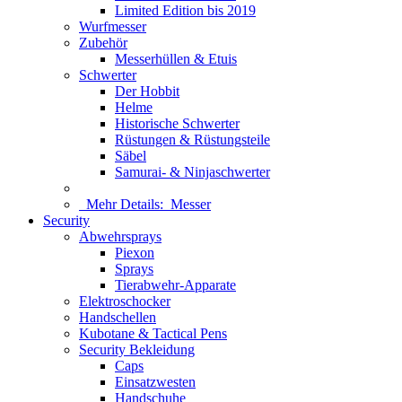
Limited Edition bis 2019
Wurfmesser
Zubehör
Messerhüllen & Etuis
Schwerter
Der Hobbit
Helme
Historische Schwerter
Rüstungen & Rüstungsteile
Säbel
Samurai- & Ninjaschwerter
Mehr Details:
Messer
Security
Abwehrsprays
Piexon
Sprays
Tierabwehr-Apparate
Elektroschocker
Handschellen
Kubotane & Tactical Pens
Security Bekleidung
Caps
Einsatzwesten
Handschuhe