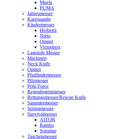
Muela
PUMA
Jahresmesser
Karesuando
Kindermesser
Herbertz
Nieto
Opinel
Victorinox
Laguiole Messer
Macheten
Neck Knife
Opinel
Pfadfindermesser
Pilzmesser
Pohl Force
Regenbogenmesser
Rettungsmesser/Rescue Knife
Sammlermesser
Springmesser
Survivalmesser
AITOR
Rambo
Sonstige
Taschenmesser