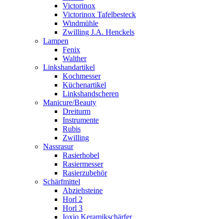
Victorinox
Victorinox Tafelbesteck
Windmühle
Zwilling J.A. Henckels
Lampen
Fenix
Walther
Linkshandartikel
Kochmesser
Küchenartikel
Linkshandscheren
Manicure/Beauty
Dreiturm
Instrumente
Rubis
Zwilling
Nassrasur
Rasierhobel
Rasiermesser
Rasierzubehör
Schärfmittel
Abziehsteine
Horl 2
Horl 3
Ioxio Keramikschärfer