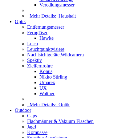
Veredlungsmesser
Mehr Details:
Haushalt
Optik
Entfernungsmesser
Ferngläser
Hawke
Leica
Leuchtpunktvisiere
Nachtsichtgeräte,Wildcamera
Spektiv
Zielfernrohre
Konus
Nikko Stirling
Umarex
UX
Walther
Mehr Details:
Optik
Outdoor
Caps
Flachmänner & Vakuum-Flaschen
Jagd
Kompasse
Sonstige Ausrüstung