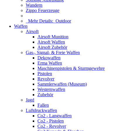
Wandern
Zippo Feuerzeuge
Mehr Details:
Outdoor
Waffen
Airsoft
Airsoft Munition
Airsoft Waffen
Airsoft Zubehör
Gas-, Signal- & Freie Waffen
Dekowaffen
Erma Waffen
Maschinenpistolen & Sturmgewehre
Pistolen
Revolver
Sammlerwaffen (Museum)
Westernwaffen
Zubehör
Jagd
Fallen
Luftdruckwaffen
Co2 - Langwaffen
Co2 - Pistolen
Co2 - Revolver