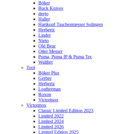
Böker
Buck Knives
deejo
Haller
Hartkopf Taschenmesser Solingen
Herbertz
Linder
Nieto
Old Bear
Otter Messer
Puma, Puma IP & Puma Tec
Walther
Tool
Böker Plus
Gerber
Herbertz
Leatherman
Roxon
Victorinox
Victorinox
Classic Limited Edition 2023
Limited 2022
Limited 2024
Limited 2026
Limited Edition 2025