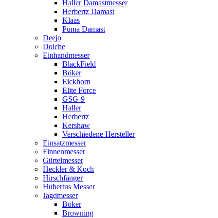
Haller Damastmesser
Herbertz Damast
Klaas
Puma Damast
Deejo
Dolche
Einhandmesser
BlackField
Böker
Eickhorn
Elite Force
GSG-9
Haller
Herbertz
Kershaw
Verschiedene Hersteller
Einsatzmesser
Finnenmesser
Gürtelmesser
Heckler & Koch
Hirschfänger
Hubertus Messer
Jagdmesser
Böker
Browning