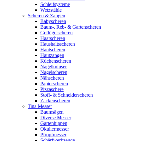
Schleifsysteme
Wetzstähle
Scheren & Zangen
Babyscheren
Baum-, Reb- & Gartenscheren
Geflügelscheren
Haarscheren
Haushaltsscheren
Hautscheren
Hautzangen
Küchenscheren
Nagelknipser
Nagelscheren
Nähscheren
Papierscheren
Pizzaschere
Stoff- & Schneiderscheren
Zackenscheren
Tina Messer
Baumsägen
Diverse Messer
Gartenhippen
Okuliermesser
Pfropfmesser
Schärfwerkzeuge