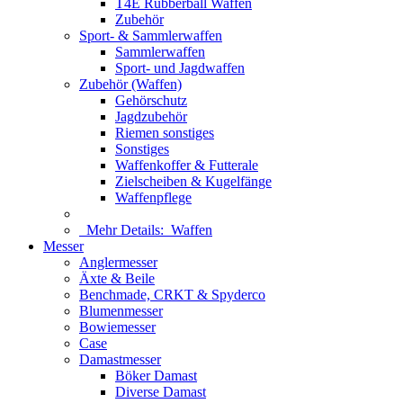
T4E Rubberball Waffen
Zubehör
Sport- & Sammlerwaffen
Sammlerwaffen
Sport- und Jagdwaffen
Zubehör (Waffen)
Gehörschutz
Jagdzubehör
Riemen sonstiges
Sonstiges
Waffenkoffer & Futterale
Zielscheiben & Kugelfänge
Waffenpflege
Mehr Details:
Waffen
Messer
Anglermesser
Äxte & Beile
Benchmade, CRKT & Spyderco
Blumenmesser
Bowiemesser
Case
Damastmesser
Böker Damast
Diverse Damast