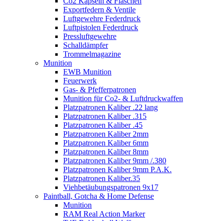
Co2 Kapseln & Flaschen
Exportfedern & Ventile
Luftgewehre Federdruck
Luftpistolen Federdruck
Pressluftgewehre
Schalldämpfer
Trommelmagazine
Munition
EWB Munition
Feuerwerk
Gas- & Pfefferpatronen
Munition für Co2- & Luftdruckwaffen
Platzpatronen Kaliber .22 lang
Platzpatronen Kaliber .315
Platzpatronen Kaliber .45
Platzpatronen Kaliber 2mm
Platzpatronen Kaliber 6mm
Platzpatronen Kaliber 8mm
Platzpatronen Kaliber 9mm /.380
Platzpatronen Kaliber 9mm P.A.K.
Platzpatronen Kaliber.35
Viehbetäubungspatronen 9x17
Paintball, Gotcha & Home Defense
Munition
RAM Real Action Marker