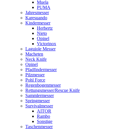
Muela
PUMA
Jahresmesser
Karesuando
Kindermesser
Herbertz
Nieto
Opinel
Victorinox
Laguiole Messer
Macheten
Neck Knife
Opinel
Pfadfindermesser
Pilzmesser
Pohl Force
Regenbogenmesser
Rettungsmesser/Rescue Knife
Sammlermesser
Springmesser
Survivalmesser
AITOR
Rambo
Sonstige
Taschenmesser