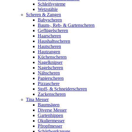
Schleifsysteme
Wetzstähle
Scheren & Zangen
Babyscheren
Baum-, Reb- & Gartenscheren
Geflügelscheren
Haarscheren
Haushaltsscheren
Hautscheren
Hautzangen
Küchenscheren
Nagelknipser
Nagelscheren
Nähscheren
Papierscheren
Pizzaschere
Stoff- & Schneiderscheren
Zackenscheren
Tina Messer
Baumsägen
Diverse Messer
Gartenhippen
Okuliermesser
Pfropfmesser
Schärfwerkzeuge