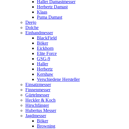
Haller Damastmesser
Herbertz Damast
Klaas
Puma Damast
Deejo
Dolche
Einhandmesser
BlackField
Böker
Eickhorn
Elite Force
GSG-9
Haller
Herbertz
Kershaw
Verschiedene Hersteller
Einsatzmesser
Finnenmesser
Gürtelmesser
Heckler & Koch
Hirschfänger
Hubertus Messer
Jagdmesser
Böker
Browning