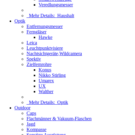
Veredlungsmesser
Mehr Details:
Haushalt
Optik
Entfernungsmesser
Ferngläser
Hawke
Leica
Leuchtpunktvisiere
Nachtsichtgeräte,Wildcamera
Spektiv
Zielfernrohre
Konus
Nikko Stirling
Umarex
UX
Walther
Mehr Details:
Optik
Outdoor
Caps
Flachmänner & Vakuum-Flaschen
Jagd
Kompasse
Sonstige Ausrüstung