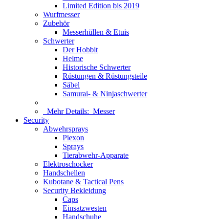
Limited Edition bis 2019
Wurfmesser
Zubehör
Messerhüllen & Etuis
Schwerter
Der Hobbit
Helme
Historische Schwerter
Rüstungen & Rüstungsteile
Säbel
Samurai- & Ninjaschwerter
Mehr Details:
Messer
Security
Abwehrsprays
Piexon
Sprays
Tierabwehr-Apparate
Elektroschocker
Handschellen
Kubotane & Tactical Pens
Security Bekleidung
Caps
Einsatzwesten
Handschuhe