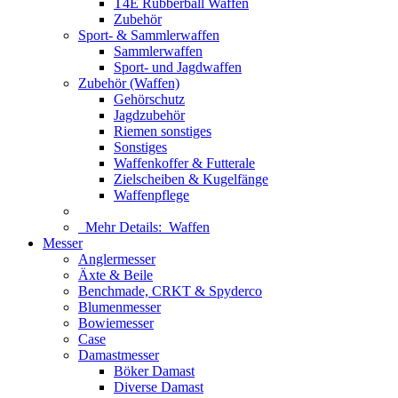
T4E Rubberball Waffen
Zubehör
Sport- & Sammlerwaffen
Sammlerwaffen
Sport- und Jagdwaffen
Zubehör (Waffen)
Gehörschutz
Jagdzubehör
Riemen sonstiges
Sonstiges
Waffenkoffer & Futterale
Zielscheiben & Kugelfänge
Waffenpflege
Mehr Details:
Waffen
Messer
Anglermesser
Äxte & Beile
Benchmade, CRKT & Spyderco
Blumenmesser
Bowiemesser
Case
Damastmesser
Böker Damast
Diverse Damast