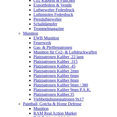
Co2 Kapseln & Flaschen
Exportfedern & Ventile
Luftgewehre Federdruck
Luftpistolen Federdruck
Pressluftgewehre
Schalldämpfer
Trommelmagazine
Munition
EWB Munition
Feuerwerk
Gas- & Pfefferpatronen
Munition für Co2- & Luftdruckwaffen
Platzpatronen Kaliber .22 lang
Platzpatronen Kaliber .315
Platzpatronen Kaliber .45
Platzpatronen Kaliber 2mm
Platzpatronen Kaliber 6mm
Platzpatronen Kaliber 8mm
Platzpatronen Kaliber 9mm /.380
Platzpatronen Kaliber 9mm P.A.K.
Platzpatronen Kaliber.35
Viehbetäubungspatronen 9x17
Paintball, Gotcha & Home Defense
Munition
RAM Real Action Marker