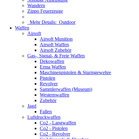
Wandern
Zippo Feuerzeuge
Mehr Details:
Outdoor
Waffen
Airsoft
Airsoft Munition
Airsoft Waffen
Airsoft Zubehör
Gas-, Signal- & Freie Waffen
Dekowaffen
Erma Waffen
Maschinenpistolen & Sturmgewehre
Pistolen
Revolver
Sammlerwaffen (Museum)
Westernwaffen
Zubehör
Jagd
Fallen
Luftdruckwaffen
Co2 - Langwaffen
Co2 - Pistolen
Co2 - Revolver