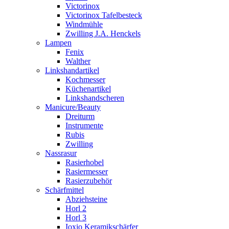
Victorinox
Victorinox Tafelbesteck
Windmühle
Zwilling J.A. Henckels
Lampen
Fenix
Walther
Linkshandartikel
Kochmesser
Küchenartikel
Linkshandscheren
Manicure/Beauty
Dreiturm
Instrumente
Rubis
Zwilling
Nassrasur
Rasierhobel
Rasiermesser
Rasierzubehör
Schärfmittel
Abziehsteine
Horl 2
Horl 3
Ioxio Keramikschärfer