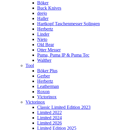
Böker
Buck Knives
deejo
Haller
Hartkopf Taschenmesser Solingen
Herbertz
Linder
Nieto
Old Bear
Otter Messer
Puma, Puma IP & Puma Tec
Walther
Tool
Böker Plus
Gerber
Herbertz
Leatherman
Roxon
Victorinox
Victorinox
Classic Limited Edition 2023
Limited 2022
Limited 2024
Limited 2026
Limited Edition 2025