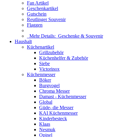
Fan Artikel
Geschenkartikel
Gutschein
Reutlinger Souvenir
Flaggen
Mehr Details:
Geschenke & Souvenir
Haushalt
Küchenartikel
Grillzubehör
Küchenhelfer & Zubehör
Siebe
Victorinox
Küchenmesser
Böker
Burgvogel
Chroma Messer
Damast - Küchenmesser
Global
Güde- die Messer
KAI Küchenmesser
Kinderbesteck
Klaas
Nesmuk
Opinel