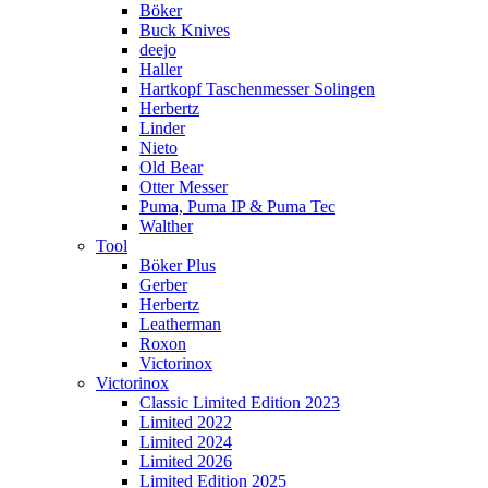
Böker
Buck Knives
deejo
Haller
Hartkopf Taschenmesser Solingen
Herbertz
Linder
Nieto
Old Bear
Otter Messer
Puma, Puma IP & Puma Tec
Walther
Tool
Böker Plus
Gerber
Herbertz
Leatherman
Roxon
Victorinox
Victorinox
Classic Limited Edition 2023
Limited 2022
Limited 2024
Limited 2026
Limited Edition 2025