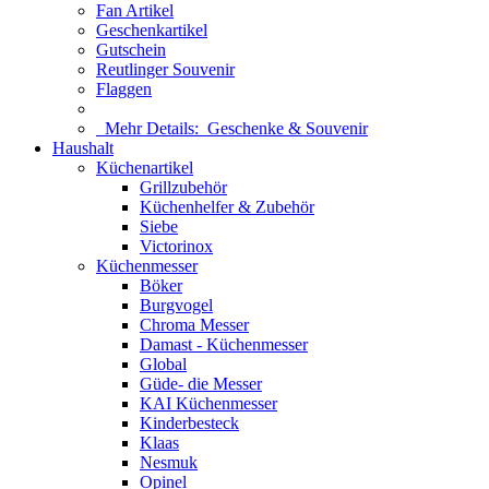
Fan Artikel
Geschenkartikel
Gutschein
Reutlinger Souvenir
Flaggen
Mehr Details:
Geschenke & Souvenir
Haushalt
Küchenartikel
Grillzubehör
Küchenhelfer & Zubehör
Siebe
Victorinox
Küchenmesser
Böker
Burgvogel
Chroma Messer
Damast - Küchenmesser
Global
Güde- die Messer
KAI Küchenmesser
Kinderbesteck
Klaas
Nesmuk
Opinel