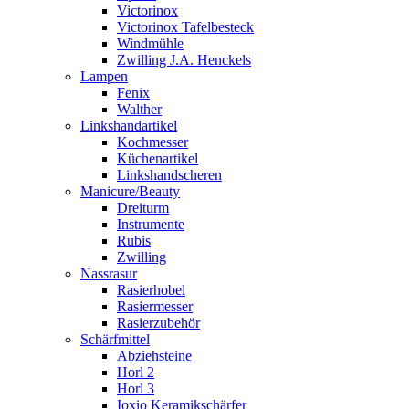
Victorinox
Victorinox Tafelbesteck
Windmühle
Zwilling J.A. Henckels
Lampen
Fenix
Walther
Linkshandartikel
Kochmesser
Küchenartikel
Linkshandscheren
Manicure/Beauty
Dreiturm
Instrumente
Rubis
Zwilling
Nassrasur
Rasierhobel
Rasiermesser
Rasierzubehör
Schärfmittel
Abziehsteine
Horl 2
Horl 3
Ioxio Keramikschärfer