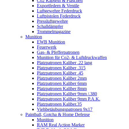
Co2 Kapseln & Flaschen
Exportfedern & Ventile
Luftgewehre Federdruck
Luftpistolen Federdruck
Pressluftgewehre
Schalldämpfer
Trommelmagazine
Munition
EWB Munition
Feuerwerk
Gas- & Pfefferpatronen
Munition für Co2- & Luftdruckwaffen
Platzpatronen Kaliber .22 lang
Platzpatronen Kaliber .315
Platzpatronen Kaliber .45
Platzpatronen Kaliber 2mm
Platzpatronen Kaliber 6mm
Platzpatronen Kaliber 8mm
Platzpatronen Kaliber 9mm /.380
Platzpatronen Kaliber 9mm P.A.K.
Platzpatronen Kaliber.35
Viehbetäubungspatronen 9x17
Paintball, Gotcha & Home Defense
Munition
RAM Real Action Marker