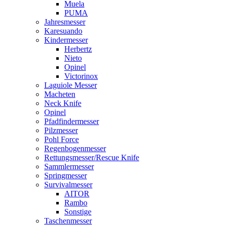
Muela
PUMA
Jahresmesser
Karesuando
Kindermesser
Herbertz
Nieto
Opinel
Victorinox
Laguiole Messer
Macheten
Neck Knife
Opinel
Pfadfindermesser
Pilzmesser
Pohl Force
Regenbogenmesser
Rettungsmesser/Rescue Knife
Sammlermesser
Springmesser
Survivalmesser
AITOR
Rambo
Sonstige
Taschenmesser