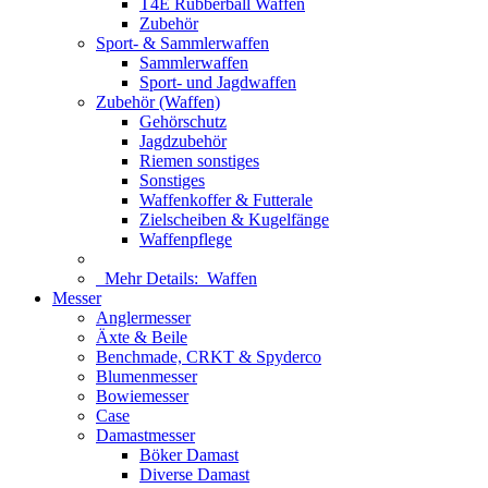
T4E Rubberball Waffen
Zubehör
Sport- & Sammlerwaffen
Sammlerwaffen
Sport- und Jagdwaffen
Zubehör (Waffen)
Gehörschutz
Jagdzubehör
Riemen sonstiges
Sonstiges
Waffenkoffer & Futterale
Zielscheiben & Kugelfänge
Waffenpflege
Mehr Details:
Waffen
Messer
Anglermesser
Äxte & Beile
Benchmade, CRKT & Spyderco
Blumenmesser
Bowiemesser
Case
Damastmesser
Böker Damast
Diverse Damast