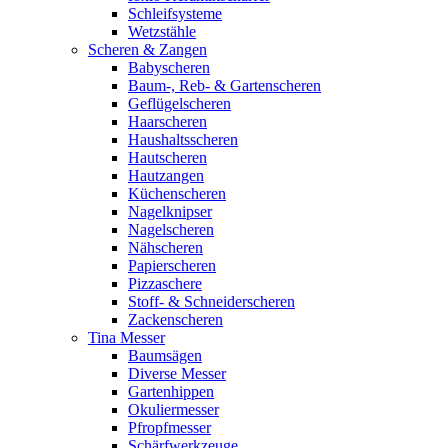
Schleifsysteme
Wetzstähle
Scheren & Zangen
Babyscheren
Baum-, Reb- & Gartenscheren
Geflügelscheren
Haarscheren
Haushaltsscheren
Hautscheren
Hautzangen
Küchenscheren
Nagelknipser
Nagelscheren
Nähscheren
Papierscheren
Pizzaschere
Stoff- & Schneiderscheren
Zackenscheren
Tina Messer
Baumsägen
Diverse Messer
Gartenhippen
Okuliermesser
Pfropfmesser
Schärfwerkzeuge