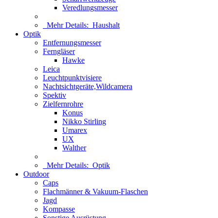
Veredlungsmesser
Mehr Details:
Haushalt
Optik
Entfernungsmesser
Ferngläser
Hawke
Leica
Leuchtpunktvisiere
Nachtsichtgeräte,Wildcamera
Spektiv
Zielfernrohre
Konus
Nikko Stirling
Umarex
UX
Walther
Mehr Details:
Optik
Outdoor
Caps
Flachmänner & Vakuum-Flaschen
Jagd
Kompasse
Sonstige Ausrüstung