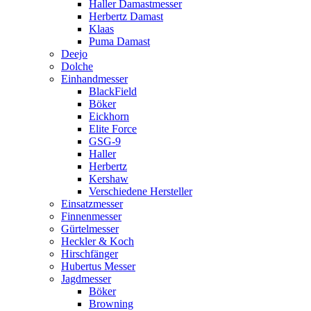
Haller Damastmesser
Herbertz Damast
Klaas
Puma Damast
Deejo
Dolche
Einhandmesser
BlackField
Böker
Eickhorn
Elite Force
GSG-9
Haller
Herbertz
Kershaw
Verschiedene Hersteller
Einsatzmesser
Finnenmesser
Gürtelmesser
Heckler & Koch
Hirschfänger
Hubertus Messer
Jagdmesser
Böker
Browning