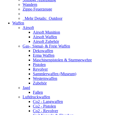
Wandern
Zippo Feuerzeuge
Mehr Details:
Outdoor
Waffen
Airsoft
Airsoft Munition
Airsoft Waffen
Airsoft Zubehör
Gas-, Signal- & Freie Waffen
Dekowaffen
Erma Waffen
Maschinenpistolen & Sturmgewehre
Pistolen
Revolver
Sammlerwaffen (Museum)
Westernwaffen
Zubehör
Jagd
Fallen
Luftdruckwaffen
Co2 - Langwaffen
Co2 - Pistolen
Co2 - Revolver