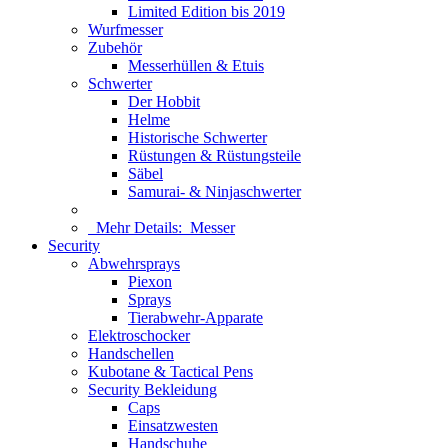
Limited Edition bis 2019
Wurfmesser
Zubehör
Messerhüllen & Etuis
Schwerter
Der Hobbit
Helme
Historische Schwerter
Rüstungen & Rüstungsteile
Säbel
Samurai- & Ninjaschwerter
Mehr Details:
Messer
Security
Abwehrsprays
Piexon
Sprays
Tierabwehr-Apparate
Elektroschocker
Handschellen
Kubotane & Tactical Pens
Security Bekleidung
Caps
Einsatzwesten
Handschuhe