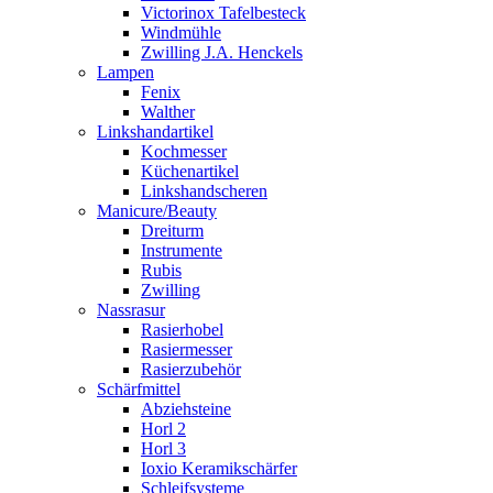
Victorinox Tafelbesteck
Windmühle
Zwilling J.A. Henckels
Lampen
Fenix
Walther
Linkshandartikel
Kochmesser
Küchenartikel
Linkshandscheren
Manicure/Beauty
Dreiturm
Instrumente
Rubis
Zwilling
Nassrasur
Rasierhobel
Rasiermesser
Rasierzubehör
Schärfmittel
Abziehsteine
Horl 2
Horl 3
Ioxio Keramikschärfer
Schleifsysteme