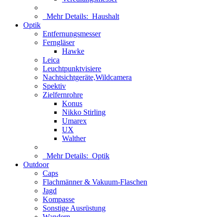
Mehr Details:
Haushalt
Optik
Entfernungsmesser
Ferngläser
Hawke
Leica
Leuchtpunktvisiere
Nachtsichtgeräte,Wildcamera
Spektiv
Zielfernrohre
Konus
Nikko Stirling
Umarex
UX
Walther
Mehr Details:
Optik
Outdoor
Caps
Flachmänner & Vakuum-Flaschen
Jagd
Kompasse
Sonstige Ausrüstung
Wandern