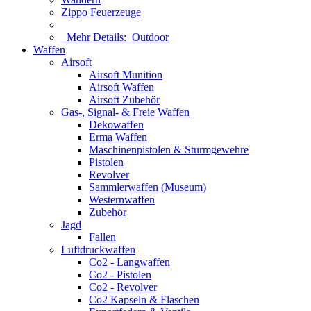
Zippo Feuerzeuge
Mehr Details:
Outdoor
Waffen
Airsoft
Airsoft Munition
Airsoft Waffen
Airsoft Zubehör
Gas-, Signal- & Freie Waffen
Dekowaffen
Erma Waffen
Maschinenpistolen & Sturmgewehre
Pistolen
Revolver
Sammlerwaffen (Museum)
Westernwaffen
Zubehör
Jagd
Fallen
Luftdruckwaffen
Co2 - Langwaffen
Co2 - Pistolen
Co2 - Revolver
Co2 Kapseln & Flaschen