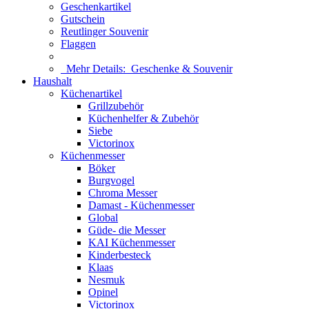
Geschenkartikel
Gutschein
Reutlinger Souvenir
Flaggen
Mehr Details:
Geschenke & Souvenir
Haushalt
Küchenartikel
Grillzubehör
Küchenhelfer & Zubehör
Siebe
Victorinox
Küchenmesser
Böker
Burgvogel
Chroma Messer
Damast - Küchenmesser
Global
Güde- die Messer
KAI Küchenmesser
Kinderbesteck
Klaas
Nesmuk
Opinel
Victorinox