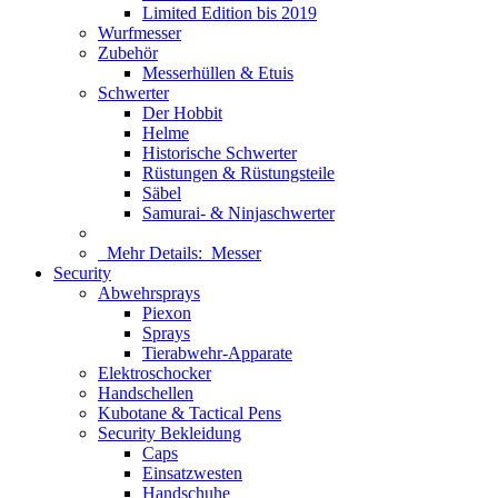
Limited Edition bis 2019
Wurfmesser
Zubehör
Messerhüllen & Etuis
Schwerter
Der Hobbit
Helme
Historische Schwerter
Rüstungen & Rüstungsteile
Säbel
Samurai- & Ninjaschwerter
Mehr Details:
Messer
Security
Abwehrsprays
Piexon
Sprays
Tierabwehr-Apparate
Elektroschocker
Handschellen
Kubotane & Tactical Pens
Security Bekleidung
Caps
Einsatzwesten
Handschuhe