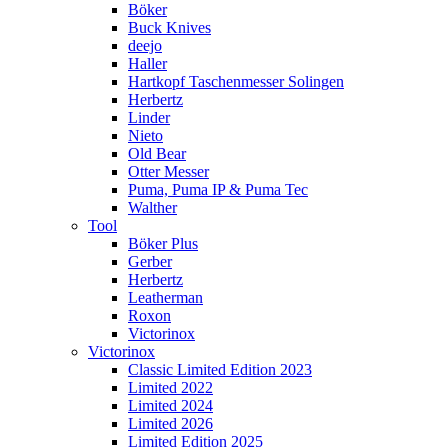
Böker
Buck Knives
deejo
Haller
Hartkopf Taschenmesser Solingen
Herbertz
Linder
Nieto
Old Bear
Otter Messer
Puma, Puma IP & Puma Tec
Walther
Tool
Böker Plus
Gerber
Herbertz
Leatherman
Roxon
Victorinox
Victorinox
Classic Limited Edition 2023
Limited 2022
Limited 2024
Limited 2026
Limited Edition 2025