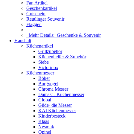
Fan Artikel
Geschenkartikel
Gutschein
Reutlinger Souvenir
Flaggen
Mehr Details:
Geschenke & Souvenir
Haushalt
Küchenartikel
Grillzubehör
Küchenhelfer & Zubehör
Siebe
Victorinox
Küchenmesser
Böker
Burgvogel
Chroma Messer
Damast - Küchenmesser
Global
Güde- die Messer
KAI Küchenmesser
Kinderbesteck
Klaas
Nesmuk
Opinel