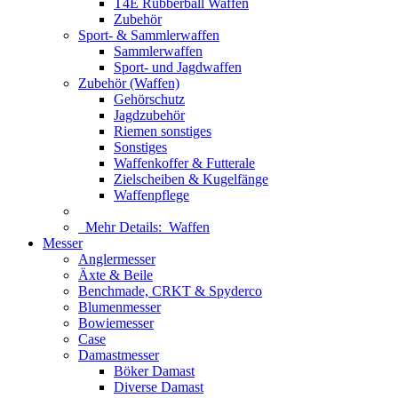
T4E Rubberball Waffen
Zubehör
Sport- & Sammlerwaffen
Sammlerwaffen
Sport- und Jagdwaffen
Zubehör (Waffen)
Gehörschutz
Jagdzubehör
Riemen sonstiges
Sonstiges
Waffenkoffer & Futterale
Zielscheiben & Kugelfänge
Waffenpflege
Mehr Details:
Waffen
Messer
Anglermesser
Äxte & Beile
Benchmade, CRKT & Spyderco
Blumenmesser
Bowiemesser
Case
Damastmesser
Böker Damast
Diverse Damast