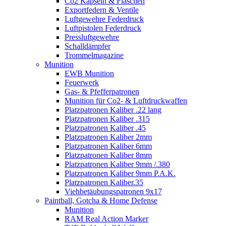
Co2 Kapseln & Flaschen
Exportfedern & Ventile
Luftgewehre Federdruck
Luftpistolen Federdruck
Pressluftgewehre
Schalldämpfer
Trommelmagazine
Munition
EWB Munition
Feuerwerk
Gas- & Pfefferpatronen
Munition für Co2- & Luftdruckwaffen
Platzpatronen Kaliber .22 lang
Platzpatronen Kaliber .315
Platzpatronen Kaliber .45
Platzpatronen Kaliber 2mm
Platzpatronen Kaliber 6mm
Platzpatronen Kaliber 8mm
Platzpatronen Kaliber 9mm /.380
Platzpatronen Kaliber 9mm P.A.K.
Platzpatronen Kaliber.35
Viehbetäubungspatronen 9x17
Paintball, Gotcha & Home Defense
Munition
RAM Real Action Marker