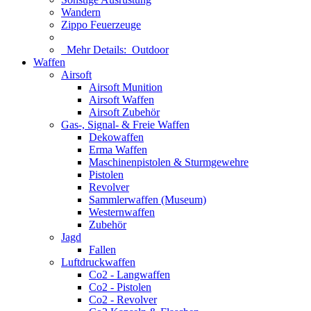
Wandern
Zippo Feuerzeuge
Mehr Details:
Outdoor
Waffen
Airsoft
Airsoft Munition
Airsoft Waffen
Airsoft Zubehör
Gas-, Signal- & Freie Waffen
Dekowaffen
Erma Waffen
Maschinenpistolen & Sturmgewehre
Pistolen
Revolver
Sammlerwaffen (Museum)
Westernwaffen
Zubehör
Jagd
Fallen
Luftdruckwaffen
Co2 - Langwaffen
Co2 - Pistolen
Co2 - Revolver