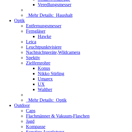
Veredlungsmesser
Mehr Details:
Haushalt
Optik
Entfernungsmesser
Ferngläser
Hawke
Leica
Leuchtpunktvisiere
Nachtsichtgeräte,Wildcamera
Spektiv
Zielfernrohre
Konus
Nikko Stirling
Umarex
UX
Walther
Mehr Details:
Optik
Outdoor
Caps
Flachmänner & Vakuum-Flaschen
Jagd
Kompasse
Sonstige Ausrüstung