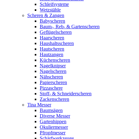
Schleifsysteme
Wetzstähle
Scheren & Zangen
Babyscheren
Baum-, Reb- & Gartenscheren
Geflügelscheren
Haarscheren
Haushaltsscheren
Hautscheren
Hautzangen
Küchenscheren
Nagelknipser
Nagelscheren
Nähscheren
Papierscheren
Pizzaschere
Stoff- & Schneiderscheren
Zackenscheren
Tina Messer
Baumsägen
Diverse Messer
Gartenhippen
Okuliermesser
Pfropfmesser
Schärfwerkzeuge