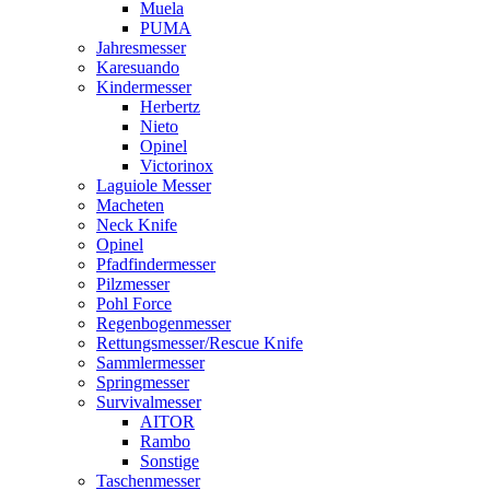
Muela
PUMA
Jahresmesser
Karesuando
Kindermesser
Herbertz
Nieto
Opinel
Victorinox
Laguiole Messer
Macheten
Neck Knife
Opinel
Pfadfindermesser
Pilzmesser
Pohl Force
Regenbogenmesser
Rettungsmesser/Rescue Knife
Sammlermesser
Springmesser
Survivalmesser
AITOR
Rambo
Sonstige
Taschenmesser