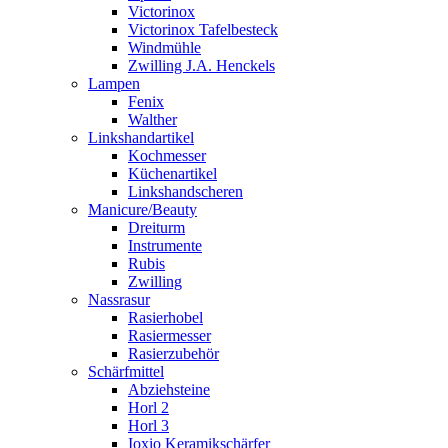
Victorinox
Victorinox Tafelbesteck
Windmühle
Zwilling J.A. Henckels
Lampen
Fenix
Walther
Linkshandartikel
Kochmesser
Küchenartikel
Linkshandscheren
Manicure/Beauty
Dreiturm
Instrumente
Rubis
Zwilling
Nassrasur
Rasierhobel
Rasiermesser
Rasierzubehör
Schärfmittel
Abziehsteine
Horl 2
Horl 3
Ioxio Keramikschärfer