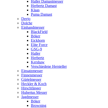
Haller Damastmesser
Herbertz Damast
Klaas
Puma Damast
Deejo
Dolche
Einhandmesser
BlackField
Böker
Eickhorn
Elite Force
GSG-9
Haller
Herbertz
Kershaw
Verschiedene Hersteller
Einsatzmesser
Finnenmesser
Gürtelmesser
Heckler & Koch
Hirschfänger
Hubertus Messer
Jagdmesser
Böker
Browning