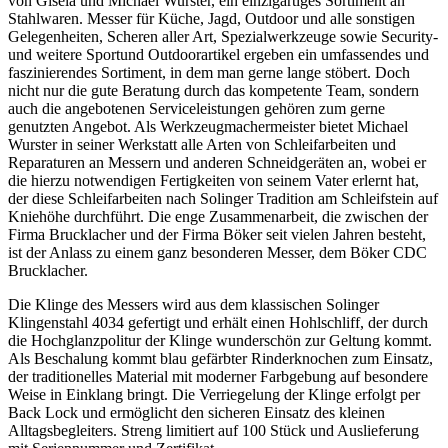
von Gisela und Michael Wurster, ein einzigartiges Sortiment an
Stahlwaren. Messer für Küche, Jagd, Outdoor und alle sonstigen
Gelegenheiten, Scheren aller Art, Spezialwerkzeuge sowie Security-
und weitere Sportund Outdoorartikel ergeben ein umfassendes und
faszinierendes Sortiment, in dem man gerne lange stöbert. Doch
nicht nur die gute Beratung durch das kompetente Team, sondern
auch die angebotenen Serviceleistungen gehören zum gerne
genutzten Angebot. Als Werkzeugmachermeister bietet Michael
Wurster in seiner Werkstatt alle Arten von Schleifarbeiten und
Reparaturen an Messern und anderen Schneidgeräten an, wobei er
die hierzu notwendigen Fertigkeiten von seinem Vater erlernt hat,
der diese Schleifarbeiten nach Solinger Tradition am Schleifstein auf
Kniehöhe durchführt. Die enge Zusammenarbeit, die zwischen der
Firma Brucklacher und der Firma Böker seit vielen Jahren besteht,
ist der Anlass zu einem ganz besonderen Messer, dem Böker CDC
Brucklacher.
Die Klinge des Messers wird aus dem klassischen Solinger
Klingenstahl 4034 gefertigt und erhält einen Hohlschliff, der durch
die Hochglanzpolitur der Klinge wunderschön zur Geltung kommt.
Als Beschalung kommt blau gefärbter Rinderknochen zum Einsatz,
der traditionelles Material mit moderner Farbgebung auf besondere
Weise in Einklang bringt. Die Verriegelung der Klinge erfolgt per
Back Lock und ermöglicht den sicheren Einsatz des kleinen
Alltagsbegleiters. Streng limitiert auf 100 Stück und Auslieferung