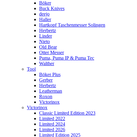
Böker
Buck Knives
deejo
Haller
Hartkopf Taschenmesser Solingen
Herbertz
Linder
Nieto
Old Bear
Otter Messer
Puma, Puma IP & Puma Tec
Walther
Tool
Böker Plus
Gerber
Herbertz
Leatherman
Roxon
Victorinox
Victorinox
Classic Limited Edition 2023
Limited 2022
Limited 2024
Limited 2026
Limited Edition 2025