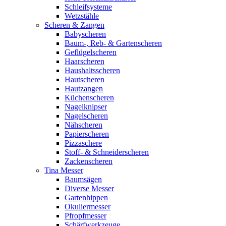
Schleifsysteme
Wetzstähle
Scheren & Zangen
Babyscheren
Baum-, Reb- & Gartenscheren
Geflügelscheren
Haarscheren
Haushaltsscheren
Hautscheren
Hautzangen
Küchenscheren
Nagelknipser
Nagelscheren
Nähscheren
Papierscheren
Pizzaschere
Stoff- & Schneiderscheren
Zackenscheren
Tina Messer
Baumsägen
Diverse Messer
Gartenhippen
Okuliermesser
Pfropfmesser
Schärfwerkzeuge