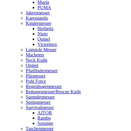
Muela
PUMA
Jahresmesser
Karesuando
Kindermesser
Herbertz
Nieto
Opinel
Victorinox
Laguiole Messer
Macheten
Neck Knife
Opinel
Pfadfindermesser
Pilzmesser
Pohl Force
Regenbogenmesser
Rettungsmesser/Rescue Knife
Sammlermesser
Springmesser
Survivalmesser
AITOR
Rambo
Sonstige
Taschenmesser