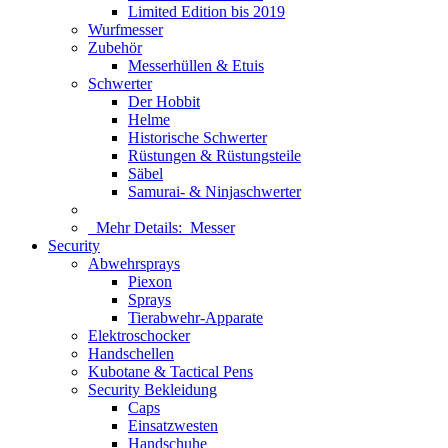
Limited Edition bis 2019
Wurfmesser
Zubehör
Messerhüllen & Etuis
Schwerter
Der Hobbit
Helme
Historische Schwerter
Rüstungen & Rüstungsteile
Säbel
Samurai- & Ninjaschwerter
Mehr Details:
Messer
Security
Abwehrsprays
Piexon
Sprays
Tierabwehr-Apparate
Elektroschocker
Handschellen
Kubotane & Tactical Pens
Security Bekleidung
Caps
Einsatzwesten
Handschuhe