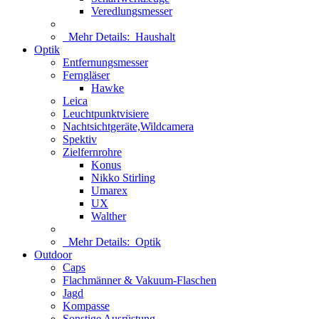
Veredlungsmesser
Mehr Details:
Haushalt
Optik
Entfernungsmesser
Ferngläser
Hawke
Leica
Leuchtpunktvisiere
Nachtsichtgeräte,Wildcamera
Spektiv
Zielfernrohre
Konus
Nikko Stirling
Umarex
UX
Walther
Mehr Details:
Optik
Outdoor
Caps
Flachmänner & Vakuum-Flaschen
Jagd
Kompasse
Sonstige Ausrüstung