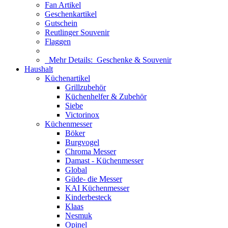
Fan Artikel
Geschenkartikel
Gutschein
Reutlinger Souvenir
Flaggen
Mehr Details:
Geschenke & Souvenir
Haushalt
Küchenartikel
Grillzubehör
Küchenhelfer & Zubehör
Siebe
Victorinox
Küchenmesser
Böker
Burgvogel
Chroma Messer
Damast - Küchenmesser
Global
Güde- die Messer
KAI Küchenmesser
Kinderbesteck
Klaas
Nesmuk
Opinel