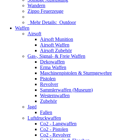
Wandern
Zippo Feuerzeuge
Mehr Details:
Outdoor
Waffen
Airsoft
Airsoft Munition
Airsoft Waffen
Airsoft Zubehör
Gas-, Signal- & Freie Waffen
Dekowaffen
Erma Waffen
Maschinenpistolen & Sturmgewehre
Pistolen
Revolver
Sammlerwaffen (Museum)
Westernwaffen
Zubehör
Jagd
Fallen
Luftdruckwaffen
Co2 - Langwaffen
Co2 - Pistolen
Co2 - Revolver