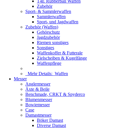
T4E Rubberball Waffen
Zubehör
Sport- & Sammlerwaffen
Sammlerwaffen
Sport- und Jagdwaffen
Zubehör (Waffen)
Gehörschutz
Jagdzubehör
Riemen sonstiges
Sonstiges
Waffenkoffer & Futterale
Zielscheiben & Kugelfänge
Waffenpflege
Mehr Details:
Waffen
Messer
Anglermesser
Äxte & Beile
Benchmade, CRKT & Spyderco
Blumenmesser
Bowiemesser
Case
Damastmesser
Böker Damast
Diverse Damast