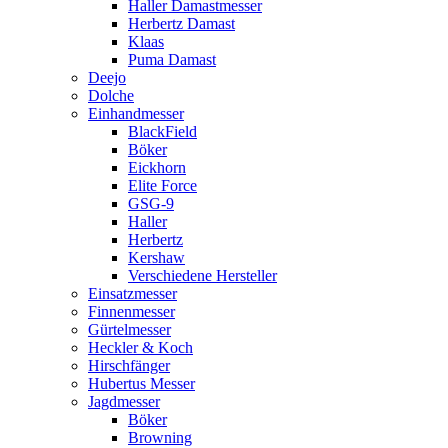
Haller Damastmesser
Herbertz Damast
Klaas
Puma Damast
Deejo
Dolche
Einhandmesser
BlackField
Böker
Eickhorn
Elite Force
GSG-9
Haller
Herbertz
Kershaw
Verschiedene Hersteller
Einsatzmesser
Finnenmesser
Gürtelmesser
Heckler & Koch
Hirschfänger
Hubertus Messer
Jagdmesser
Böker
Browning