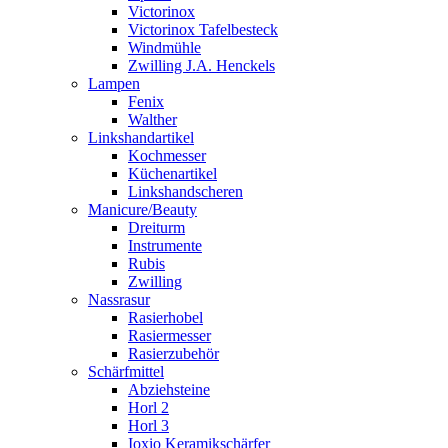
Victorinox
Victorinox Tafelbesteck
Windmühle
Zwilling J.A. Henckels
Lampen
Fenix
Walther
Linkshandartikel
Kochmesser
Küchenartikel
Linkshandscheren
Manicure/Beauty
Dreiturm
Instrumente
Rubis
Zwilling
Nassrasur
Rasierhobel
Rasiermesser
Rasierzubehör
Schärfmittel
Abziehsteine
Horl 2
Horl 3
Ioxio Keramikschärfer