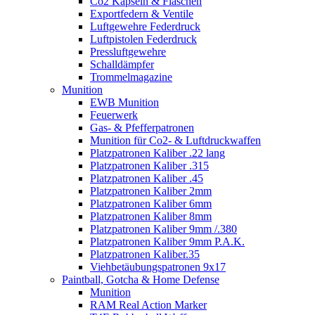
Co2 Kapseln & Flaschen
Exportfedern & Ventile
Luftgewehre Federdruck
Luftpistolen Federdruck
Pressluftgewehre
Schalldämpfer
Trommelmagazine
Munition
EWB Munition
Feuerwerk
Gas- & Pfefferpatronen
Munition für Co2- & Luftdruckwaffen
Platzpatronen Kaliber .22 lang
Platzpatronen Kaliber .315
Platzpatronen Kaliber .45
Platzpatronen Kaliber 2mm
Platzpatronen Kaliber 6mm
Platzpatronen Kaliber 8mm
Platzpatronen Kaliber 9mm /.380
Platzpatronen Kaliber 9mm P.A.K.
Platzpatronen Kaliber.35
Viehbetäubungspatronen 9x17
Paintball, Gotcha & Home Defense
Munition
RAM Real Action Marker