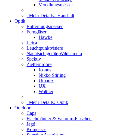
Veredlungsmesser
Mehr Details:
Haushalt
Optik
Entfernungsmesser
Ferngläser
Hawke
Leica
Leuchtpunktvisiere
Nachtsichtgeräte,Wildcamera
Spektiv
Zielfernrohre
Konus
Nikko Stirling
Umarex
UX
Walther
Mehr Details:
Optik
Outdoor
Caps
Flachmänner & Vakuum-Flaschen
Jagd
Kompasse
Sonstige Ausrüstung