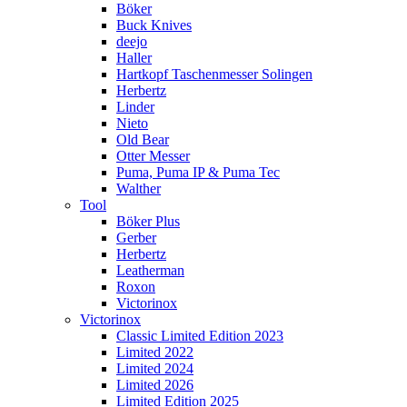
Böker
Buck Knives
deejo
Haller
Hartkopf Taschenmesser Solingen
Herbertz
Linder
Nieto
Old Bear
Otter Messer
Puma, Puma IP & Puma Tec
Walther
Tool
Böker Plus
Gerber
Herbertz
Leatherman
Roxon
Victorinox
Victorinox
Classic Limited Edition 2023
Limited 2022
Limited 2024
Limited 2026
Limited Edition 2025