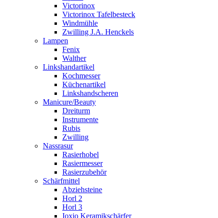
Victorinox
Victorinox Tafelbesteck
Windmühle
Zwilling J.A. Henckels
Lampen
Fenix
Walther
Linkshandartikel
Kochmesser
Küchenartikel
Linkshandscheren
Manicure/Beauty
Dreiturm
Instrumente
Rubis
Zwilling
Nassrasur
Rasierhobel
Rasiermesser
Rasierzubehör
Schärfmittel
Abziehsteine
Horl 2
Horl 3
Ioxio Keramikschärfer