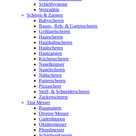
Schleifsysteme
Wetzstähle
Scheren & Zangen
Babyscheren
Baum-, Reb- & Gartenscheren
Geflügelscheren
Haarscheren
Haushaltsscheren
Hautscheren
Hautzangen
Küchenscheren
Nagelknipser
Nagelscheren
Nähscheren
Papierscheren
Pizzaschere
Stoff- & Schneiderscheren
Zackenscheren
Tina Messer
Baumsägen
Diverse Messer
Gartenhippen
Okuliermesser
Pfropfmesser
Schärfwerkzeuge