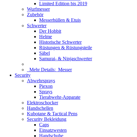
Limited Edition bis 2019
Wurfmesser
Zubehör
Messerhüllen & Etuis
Schwerter
Der Hobbit
Helme
Historische Schwerter
Rüstungen & Rüstungsteile
Säbel
Samurai- & Ninjaschwerter
Mehr Details:
Messer
Security
Abwehrsprays
Piexon
Sprays
Tierabwehr-Apparate
Elektroschocker
Handschellen
Kubotane & Tactical Pens
Security Bekleidung
Caps
Einsatzwesten
Handschuhe