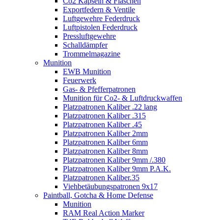
Co2 Kapseln & Flaschen
Exportfedern & Ventile
Luftgewehre Federdruck
Luftpistolen Federdruck
Pressluftgewehre
Schalldämpfer
Trommelmagazine
Munition
EWB Munition
Feuerwerk
Gas- & Pfefferpatronen
Munition für Co2- & Luftdruckwaffen
Platzpatronen Kaliber .22 lang
Platzpatronen Kaliber .315
Platzpatronen Kaliber .45
Platzpatronen Kaliber 2mm
Platzpatronen Kaliber 6mm
Platzpatronen Kaliber 8mm
Platzpatronen Kaliber 9mm /.380
Platzpatronen Kaliber 9mm P.A.K.
Platzpatronen Kaliber.35
Viehbetäubungspatronen 9x17
Paintball, Gotcha & Home Defense
Munition
RAM Real Action Marker