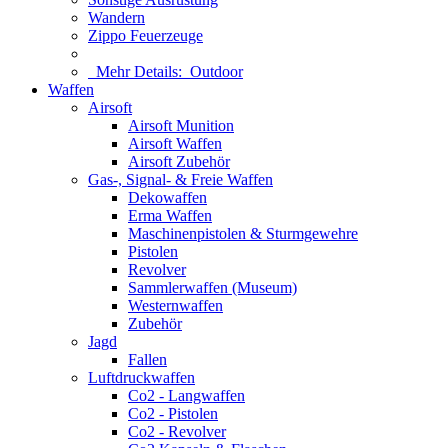
Wandern
Zippo Feuerzeuge
Mehr Details:
Outdoor
Waffen
Airsoft
Airsoft Munition
Airsoft Waffen
Airsoft Zubehör
Gas-, Signal- & Freie Waffen
Dekowaffen
Erma Waffen
Maschinenpistolen & Sturmgewehre
Pistolen
Revolver
Sammlerwaffen (Museum)
Westernwaffen
Zubehör
Jagd
Fallen
Luftdruckwaffen
Co2 - Langwaffen
Co2 - Pistolen
Co2 - Revolver