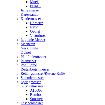
Muela
PUMA
Jahresmesser
Karesuando
Kindermesser
Herbertz
Nieto
Opinel
Victorinox
Laguiole Messer
Macheten
Neck Knife
Opinel
Pfadfindermesser
Pilzmesser
Pohl Force
Regenbogenmesser
Rettungsmesser/Rescue Knife
Sammlermesser
Springmesser
Survivalmesser
AITOR
Rambo
Sonstige
Taschenmesser