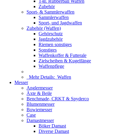
T4E Rubberball Waffen
Zubehör
Sport- & Sammlerwaffen
Sammlerwaffen
Sport- und Jagdwaffen
Zubehör (Waffen)
Gehörschutz
Jagdzubehör
Riemen sonstiges
Sonstiges
Waffenkoffer & Futterale
Zielscheiben & Kugelfänge
Waffenpflege
Mehr Details:
Waffen
Messer
Anglermesser
Äxte & Beile
Benchmade, CRKT & Spyderco
Blumenmesser
Bowiemesser
Case
Damastmesser
Böker Damast
Diverse Damast