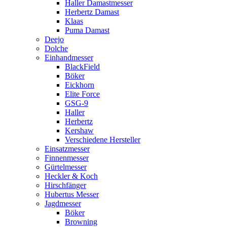
Haller Damastmesser
Herbertz Damast
Klaas
Puma Damast
Deejo
Dolche
Einhandmesser
BlackField
Böker
Eickhorn
Elite Force
GSG-9
Haller
Herbertz
Kershaw
Verschiedene Hersteller
Einsatzmesser
Finnenmesser
Gürtelmesser
Heckler & Koch
Hirschfänger
Hubertus Messer
Jagdmesser
Böker
Browning