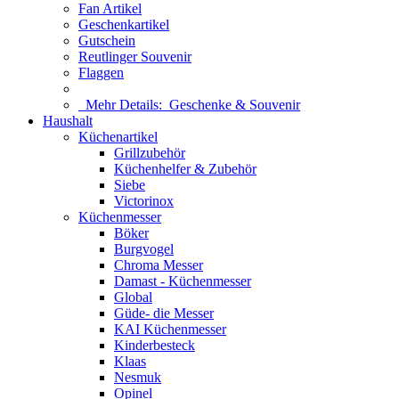
Fan Artikel
Geschenkartikel
Gutschein
Reutlinger Souvenir
Flaggen
Mehr Details:
Geschenke & Souvenir
Haushalt
Küchenartikel
Grillzubehör
Küchenhelfer & Zubehör
Siebe
Victorinox
Küchenmesser
Böker
Burgvogel
Chroma Messer
Damast - Küchenmesser
Global
Güde- die Messer
KAI Küchenmesser
Kinderbesteck
Klaas
Nesmuk
Opinel