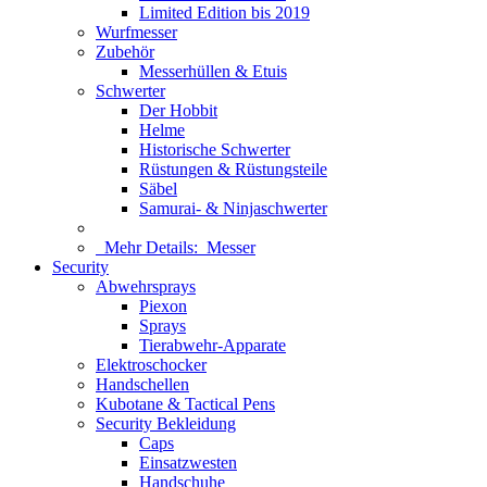
Limited Edition bis 2019
Wurfmesser
Zubehör
Messerhüllen & Etuis
Schwerter
Der Hobbit
Helme
Historische Schwerter
Rüstungen & Rüstungsteile
Säbel
Samurai- & Ninjaschwerter
Mehr Details:
Messer
Security
Abwehrsprays
Piexon
Sprays
Tierabwehr-Apparate
Elektroschocker
Handschellen
Kubotane & Tactical Pens
Security Bekleidung
Caps
Einsatzwesten
Handschuhe