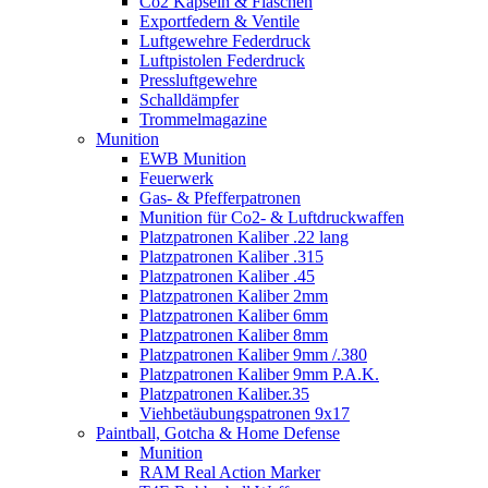
Co2 Kapseln & Flaschen
Exportfedern & Ventile
Luftgewehre Federdruck
Luftpistolen Federdruck
Pressluftgewehre
Schalldämpfer
Trommelmagazine
Munition
EWB Munition
Feuerwerk
Gas- & Pfefferpatronen
Munition für Co2- & Luftdruckwaffen
Platzpatronen Kaliber .22 lang
Platzpatronen Kaliber .315
Platzpatronen Kaliber .45
Platzpatronen Kaliber 2mm
Platzpatronen Kaliber 6mm
Platzpatronen Kaliber 8mm
Platzpatronen Kaliber 9mm /.380
Platzpatronen Kaliber 9mm P.A.K.
Platzpatronen Kaliber.35
Viehbetäubungspatronen 9x17
Paintball, Gotcha & Home Defense
Munition
RAM Real Action Marker