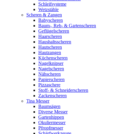
Schleifsysteme
Wetzstähle
Scheren & Zangen
Babyscheren
Baum-, Reb- & Gartenscheren
Geflügelscheren
Haarscheren
Haushaltsscheren
Hautscheren
Hautzangen
Küchenscheren
Nagelknipser
Nagelscheren
Nähscheren
Papierscheren
Pizzaschere
Stoff- & Schneiderscheren
Zackenscheren
Tina Messer
Baumsägen
Diverse Messer
Gartenhippen
Okuliermesser
Pfropfmesser
Schärfwerkzeuge