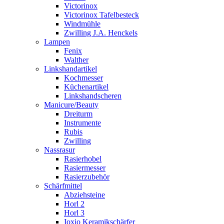
Victorinox
Victorinox Tafelbesteck
Windmühle
Zwilling J.A. Henckels
Lampen
Fenix
Walther
Linkshandartikel
Kochmesser
Küchenartikel
Linkshandscheren
Manicure/Beauty
Dreiturm
Instrumente
Rubis
Zwilling
Nassrasur
Rasierhobel
Rasiermesser
Rasierzubehör
Schärfmittel
Abziehsteine
Horl 2
Horl 3
Ioxio Keramikschärfer