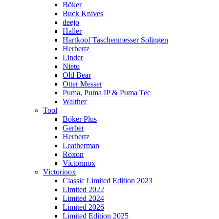
Böker
Buck Knives
deejo
Haller
Hartkopf Taschenmesser Solingen
Herbertz
Linder
Nieto
Old Bear
Otter Messer
Puma, Puma IP & Puma Tec
Walther
Tool
Böker Plus
Gerber
Herbertz
Leatherman
Roxon
Victorinox
Victorinox
Classic Limited Edition 2023
Limited 2022
Limited 2024
Limited 2026
Limited Edition 2025