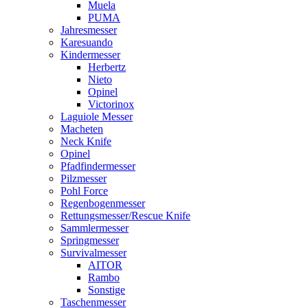
Muela
PUMA
Jahresmesser
Karesuando
Kindermesser
Herbertz
Nieto
Opinel
Victorinox
Laguiole Messer
Macheten
Neck Knife
Opinel
Pfadfindermesser
Pilzmesser
Pohl Force
Regenbogenmesser
Rettungsmesser/Rescue Knife
Sammlermesser
Springmesser
Survivalmesser
AITOR
Rambo
Sonstige
Taschenmesser