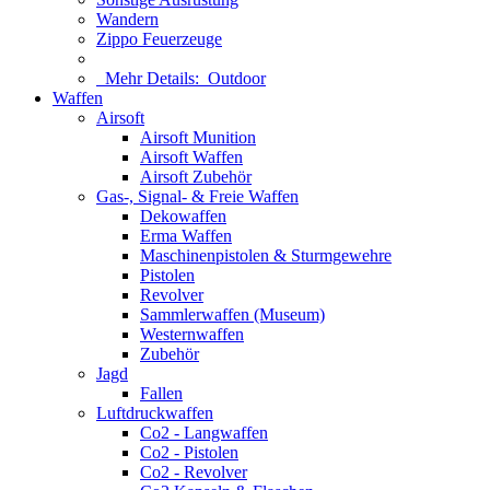
Wandern
Zippo Feuerzeuge
Mehr Details:
Outdoor
Waffen
Airsoft
Airsoft Munition
Airsoft Waffen
Airsoft Zubehör
Gas-, Signal- & Freie Waffen
Dekowaffen
Erma Waffen
Maschinenpistolen & Sturmgewehre
Pistolen
Revolver
Sammlerwaffen (Museum)
Westernwaffen
Zubehör
Jagd
Fallen
Luftdruckwaffen
Co2 - Langwaffen
Co2 - Pistolen
Co2 - Revolver