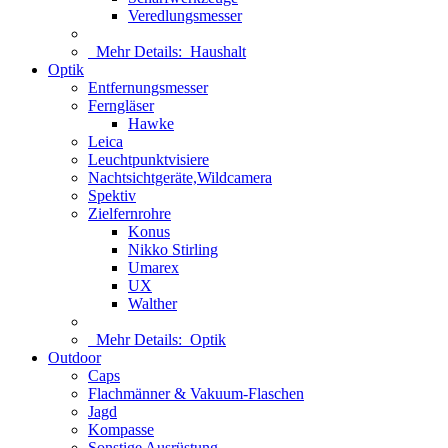
Veredlungsmesser
Mehr Details:
Haushalt
Optik
Entfernungsmesser
Ferngläser
Hawke
Leica
Leuchtpunktvisiere
Nachtsichtgeräte,Wildcamera
Spektiv
Zielfernrohre
Konus
Nikko Stirling
Umarex
UX
Walther
Mehr Details:
Optik
Outdoor
Caps
Flachmänner & Vakuum-Flaschen
Jagd
Kompasse
Sonstige Ausrüstung