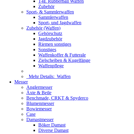
T4E Rubberball Waffen
Zubehör
Sport- & Sammlerwaffen
Sammlerwaffen
Sport- und Jagdwaffen
Zubehör (Waffen)
Gehörschutz
Jagdzubehör
Riemen sonstiges
Sonstiges
Waffenkoffer & Futterale
Zielscheiben & Kugelfänge
Waffenpflege
Mehr Details:
Waffen
Messer
Anglermesser
Äxte & Beile
Benchmade, CRKT & Spyderco
Blumenmesser
Bowiemesser
Case
Damastmesser
Böker Damast
Diverse Damast