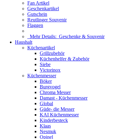
Fan Artikel
Geschenkartikel
Gutschein
Reutlinger Souvenir
Flaggen
Mehr Details:
Geschenke & Souvenir
Haushalt
Küchenartikel
Grillzubehör
Küchenhelfer & Zubehör
Siebe
Victorinox
Küchenmesser
Böker
Burgvogel
Chroma Messer
Damast - Küchenmesser
Global
Güde- die Messer
KAI Küchenmesser
Kinderbesteck
Klaas
Nesmuk
Opinel