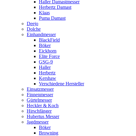
Haller Damastmesser
Herbertz Damast
Klaas
Puma Damast
Deejo
Dolche
Einhandmesser
BlackField
Böker
Eickhorn
Elite Force
GSG-9
Haller
Herbertz
Kershaw
Verschiedene Hersteller
Einsatzmesser
Finnenmesser
Gürtelmesser
Heckler & Koch
Hirschfänger
Hubertus Messer
Jagdmesser
Böker
Browning