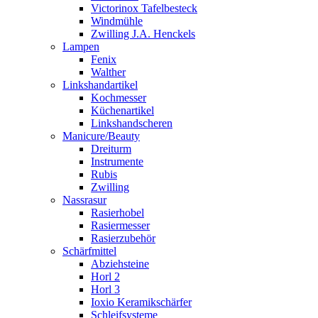
Victorinox Tafelbesteck
Windmühle
Zwilling J.A. Henckels
Lampen
Fenix
Walther
Linkshandartikel
Kochmesser
Küchenartikel
Linkshandscheren
Manicure/Beauty
Dreiturm
Instrumente
Rubis
Zwilling
Nassrasur
Rasierhobel
Rasiermesser
Rasierzubehör
Schärfmittel
Abziehsteine
Horl 2
Horl 3
Ioxio Keramikschärfer
Schleifsysteme