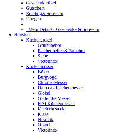
Geschenkartikel
Gutschein
Reutlinger Souvenir
Flaggen
Mehr Details:
Geschenke & Souvenir
Haushalt
Küchenartikel
Grillzubehör
Küchenhelfer & Zubehör
Siebe
Victorinox
Küchenmesser
Böker
Burgvogel
Chroma Messer
Damast - Küchenmesser
Global
Güde- die Messer
KAI Küchenmesser
Kinderbesteck
Klaas
Nesmuk
Opinel
Victorinox