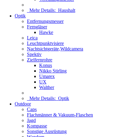
Mehr Details:
Haushalt
Optik
Entfernungsmesser
Ferngläser
Hawke
Leica
Leuchtpunktvisiere
Nachtsichtgeräte,Wildcamera
Spektiv
Zielfernrohre
Konus
Nikko Stirling
Umarex
UX
Walther
Mehr Details:
Optik
Outdoor
Caps
Flachmänner & Vakuum-Flaschen
Jagd
Kompasse
Sonstige Ausrüstung
Wandern