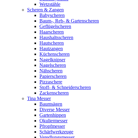
Wetzstähle
Scheren & Zangen
Babyscheren
Baum-, Reb- & Gartenscheren
Geflügelscheren
Haarscheren
Haushaltsscheren
Hautscheren
Hautzangen
Küchenscheren
Nagelknipser
Nagelscheren
Nähscheren
Papierscheren
Pizzaschere
Stoff- & Schneiderscheren
Zackenscheren
Tina Messer
Baumsägen
Diverse Messer
Gartenhippen
Okuliermesser
Pfropfmesser
Schärfwerkzeuge
Veredlungsmesser