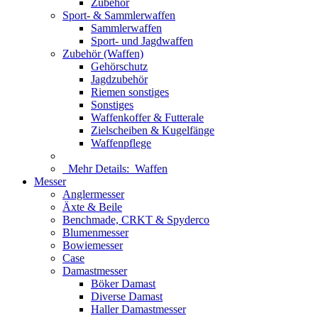
Zubehör
Sport- & Sammlerwaffen
Sammlerwaffen
Sport- und Jagdwaffen
Zubehör (Waffen)
Gehörschutz
Jagdzubehör
Riemen sonstiges
Sonstiges
Waffenkoffer & Futterale
Zielscheiben & Kugelfänge
Waffenpflege
Mehr Details:
Waffen
Messer
Anglermesser
Äxte & Beile
Benchmade, CRKT & Spyderco
Blumenmesser
Bowiemesser
Case
Damastmesser
Böker Damast
Diverse Damast
Haller Damastmesser