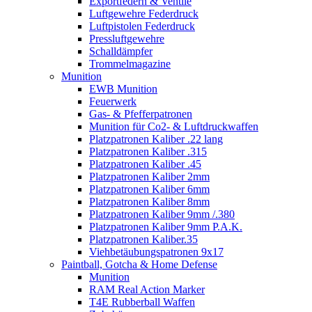
Exportfedern & Ventile
Luftgewehre Federdruck
Luftpistolen Federdruck
Pressluftgewehre
Schalldämpfer
Trommelmagazine
Munition
EWB Munition
Feuerwerk
Gas- & Pfefferpatronen
Munition für Co2- & Luftdruckwaffen
Platzpatronen Kaliber .22 lang
Platzpatronen Kaliber .315
Platzpatronen Kaliber .45
Platzpatronen Kaliber 2mm
Platzpatronen Kaliber 6mm
Platzpatronen Kaliber 8mm
Platzpatronen Kaliber 9mm /.380
Platzpatronen Kaliber 9mm P.A.K.
Platzpatronen Kaliber.35
Viehbetäubungspatronen 9x17
Paintball, Gotcha & Home Defense
Munition
RAM Real Action Marker
T4E Rubberball Waffen