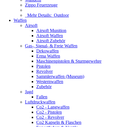
Zippo Feuerzeuge
Mehr Details:
Outdoor
Waffen
Airsoft
Airsoft Munition
Airsoft Waffen
Airsoft Zubehör
Gas-, Signal- & Freie Waffen
Dekowaffen
Erma Waffen
Maschinenpistolen & Sturmgewehre
Pistolen
Revolver
Sammlerwaffen (Museum)
Westernwaffen
Zubehör
Jagd
Fallen
Luftdruckwaffen
Co2 - Langwaffen
Co2 - Pistolen
Co2 - Revolver
Co2 Kapseln & Flaschen