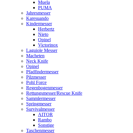
Muela
PUMA
Jahresmesser
Karesuando
Kindermesser
Herbertz
Nieto
Opinel
Victorinox
Laguiole Messer
Macheten
Neck Knife
Opinel
Pfadfindermesser
Pilzmesser
Pohl Force
Regenbogenmesser
Rettungsmesser/Rescue Knife
Sammlermesser
Springmesser
Survivalmesser
AITOR
Rambo
Sonstige
Taschenmesser