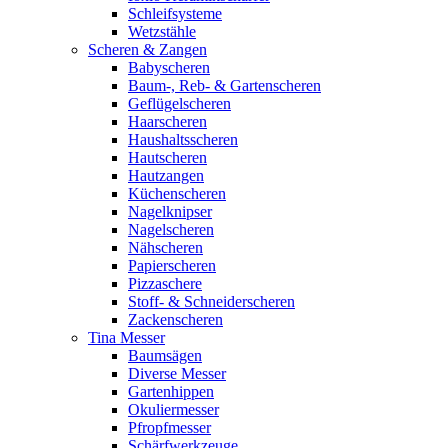
Schleifsysteme
Wetzstähle
Scheren & Zangen
Babyscheren
Baum-, Reb- & Gartenscheren
Geflügelscheren
Haarscheren
Haushaltsscheren
Hautscheren
Hautzangen
Küchenscheren
Nagelknipser
Nagelscheren
Nähscheren
Papierscheren
Pizzaschere
Stoff- & Schneiderscheren
Zackenscheren
Tina Messer
Baumsägen
Diverse Messer
Gartenhippen
Okuliermesser
Pfropfmesser
Schärfwerkzeuge