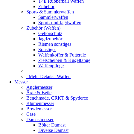
T4E Rubberball Waffen
Zubehör
Sport- & Sammlerwaffen
Sammlerwaffen
Sport- und Jagdwaffen
Zubehör (Waffen)
Gehörschutz
Jagdzubehör
Riemen sonstiges
Sonstiges
Waffenkoffer & Futterale
Zielscheiben & Kugelfänge
Waffenpflege
Mehr Details:
Waffen
Messer
Anglermesser
Äxte & Beile
Benchmade, CRKT & Spyderco
Blumenmesser
Bowiemesser
Case
Damastmesser
Böker Damast
Diverse Damast