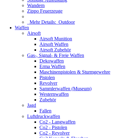
Wandern
Zippo Feuerzeuge
Mehr Details:
Outdoor
Waffen
Airsoft
Airsoft Munition
Airsoft Waffen
Airsoft Zubehör
Gas-, Signal- & Freie Waffen
Dekowaffen
Erma Waffen
Maschinenpistolen & Sturmgewehre
Pistolen
Revolver
Sammlerwaffen (Museum)
Westernwaffen
Zubehör
Jagd
Fallen
Luftdruckwaffen
Co2 - Langwaffen
Co2 - Pistolen
Co2 - Revolver