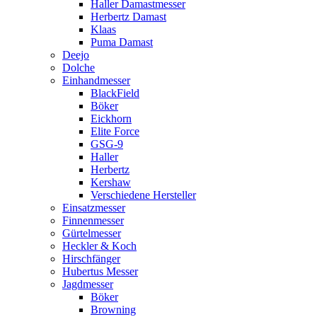
Haller Damastmesser
Herbertz Damast
Klaas
Puma Damast
Deejo
Dolche
Einhandmesser
BlackField
Böker
Eickhorn
Elite Force
GSG-9
Haller
Herbertz
Kershaw
Verschiedene Hersteller
Einsatzmesser
Finnenmesser
Gürtelmesser
Heckler & Koch
Hirschfänger
Hubertus Messer
Jagdmesser
Böker
Browning