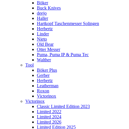
Böker
Buck Knives
deejo
Haller
Hartkopf Taschenmesser Solingen
Herbertz
Linder
Nieto
Old Bear
Otter Messer
Puma, Puma IP & Puma Tec
Walther
Tool
Böker Plus
Gerber
Herbertz
Leatherman
Roxon
Victorinox
Victorinox
Classic Limited Edition 2023
Limited 2022
Limited 2024
Limited 2026
Limited Edition 2025