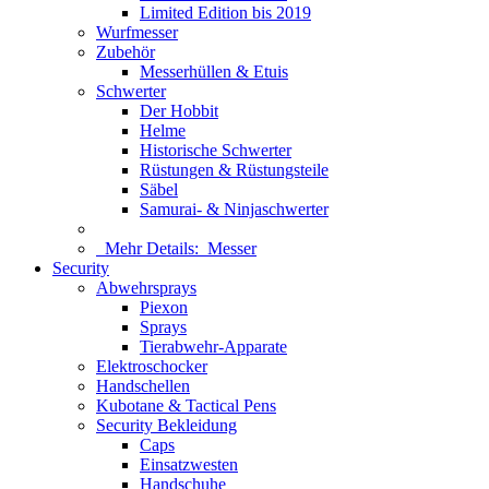
Limited Edition bis 2019
Wurfmesser
Zubehör
Messerhüllen & Etuis
Schwerter
Der Hobbit
Helme
Historische Schwerter
Rüstungen & Rüstungsteile
Säbel
Samurai- & Ninjaschwerter
Mehr Details:
Messer
Security
Abwehrsprays
Piexon
Sprays
Tierabwehr-Apparate
Elektroschocker
Handschellen
Kubotane & Tactical Pens
Security Bekleidung
Caps
Einsatzwesten
Handschuhe