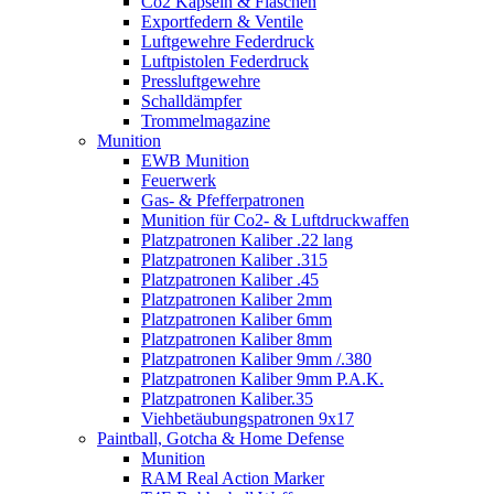
Co2 Kapseln & Flaschen
Exportfedern & Ventile
Luftgewehre Federdruck
Luftpistolen Federdruck
Pressluftgewehre
Schalldämpfer
Trommelmagazine
Munition
EWB Munition
Feuerwerk
Gas- & Pfefferpatronen
Munition für Co2- & Luftdruckwaffen
Platzpatronen Kaliber .22 lang
Platzpatronen Kaliber .315
Platzpatronen Kaliber .45
Platzpatronen Kaliber 2mm
Platzpatronen Kaliber 6mm
Platzpatronen Kaliber 8mm
Platzpatronen Kaliber 9mm /.380
Platzpatronen Kaliber 9mm P.A.K.
Platzpatronen Kaliber.35
Viehbetäubungspatronen 9x17
Paintball, Gotcha & Home Defense
Munition
RAM Real Action Marker