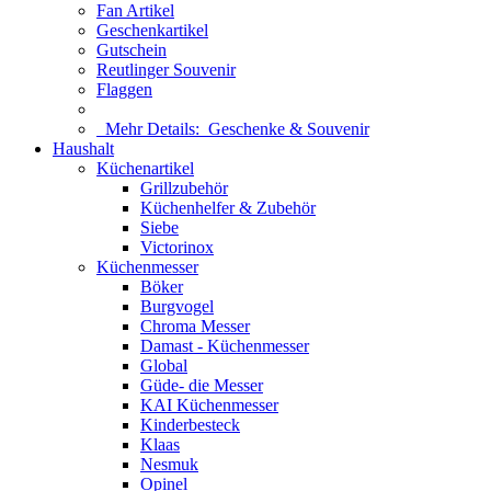
Fan Artikel
Geschenkartikel
Gutschein
Reutlinger Souvenir
Flaggen
Mehr Details:
Geschenke & Souvenir
Haushalt
Küchenartikel
Grillzubehör
Küchenhelfer & Zubehör
Siebe
Victorinox
Küchenmesser
Böker
Burgvogel
Chroma Messer
Damast - Küchenmesser
Global
Güde- die Messer
KAI Küchenmesser
Kinderbesteck
Klaas
Nesmuk
Opinel