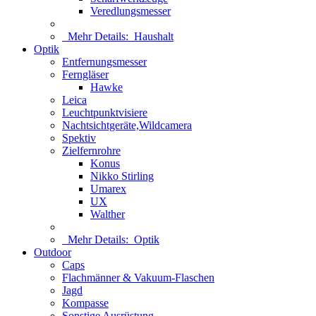
Veredlungsmesser
Mehr Details:
Haushalt
Optik
Entfernungsmesser
Ferngläser
Hawke
Leica
Leuchtpunktvisiere
Nachtsichtgeräte,Wildcamera
Spektiv
Zielfernrohre
Konus
Nikko Stirling
Umarex
UX
Walther
Mehr Details:
Optik
Outdoor
Caps
Flachmänner & Vakuum-Flaschen
Jagd
Kompasse
Sonstige Ausrüstung