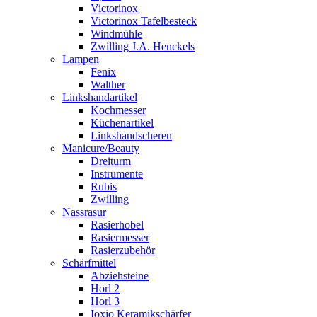
Victorinox
Victorinox Tafelbesteck
Windmühle
Zwilling J.A. Henckels
Lampen
Fenix
Walther
Linkshandartikel
Kochmesser
Küchenartikel
Linkshandscheren
Manicure/Beauty
Dreiturm
Instrumente
Rubis
Zwilling
Nassrasur
Rasierhobel
Rasiermesser
Rasierzubehör
Schärfmittel
Abziehsteine
Horl 2
Horl 3
Ioxio Keramikschärfer