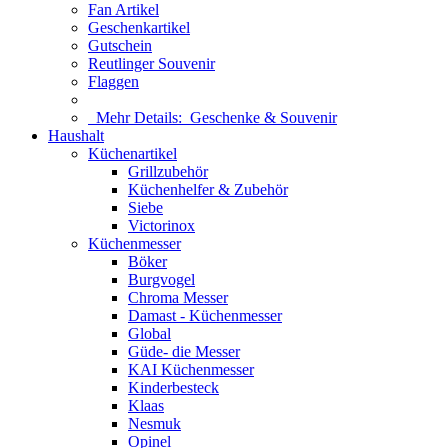
Fan Artikel
Geschenkartikel
Gutschein
Reutlinger Souvenir
Flaggen
Mehr Details:
Geschenke & Souvenir
Haushalt
Küchenartikel
Grillzubehör
Küchenhelfer & Zubehör
Siebe
Victorinox
Küchenmesser
Böker
Burgvogel
Chroma Messer
Damast - Küchenmesser
Global
Güde- die Messer
KAI Küchenmesser
Kinderbesteck
Klaas
Nesmuk
Opinel