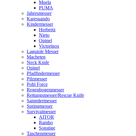
Muela
PUMA
Jahresmesser
Karesuando
Kindermesser
Herbertz
Nieto
Opinel
Victorinox
Laguiole Messer
Macheten
Neck Knife
Opinel
Pfadfindermesser
Pilzmesser
Pohl Force
Regenbogenmesser
Rettungsmesser/Rescue Knife
Sammlermesser
Springmesser
Survivalmesser
AITOR
Rambo
Sonstige
Taschenmesser