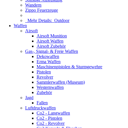
Wandern
Zippo Feuerzeuge
Mehr Details:
Outdoor
Waffen
Airsoft
Airsoft Munition
Airsoft Waffen
Airsoft Zubehör
Gas-, Signal- & Freie Waffen
Dekowaffen
Erma Waffen
Maschinenpistolen & Sturmgewehre
Pistolen
Revolver
Sammlerwaffen (Museum)
Westernwaffen
Zubehör
Jagd
Fallen
Luftdruckwaffen
Co2 - Langwaffen
Co2 - Pistolen
Co2 - Revolver