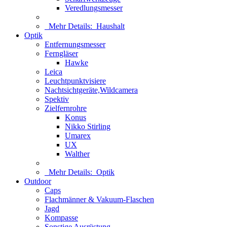
Veredlungsmesser
Mehr Details:
Haushalt
Optik
Entfernungsmesser
Ferngläser
Hawke
Leica
Leuchtpunktvisiere
Nachtsichtgeräte,Wildcamera
Spektiv
Zielfernrohre
Konus
Nikko Stirling
Umarex
UX
Walther
Mehr Details:
Optik
Outdoor
Caps
Flachmänner & Vakuum-Flaschen
Jagd
Kompasse
Sonstige Ausrüstung