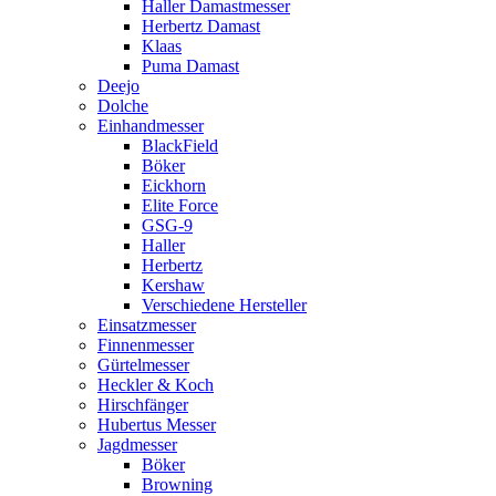
Haller Damastmesser
Herbertz Damast
Klaas
Puma Damast
Deejo
Dolche
Einhandmesser
BlackField
Böker
Eickhorn
Elite Force
GSG-9
Haller
Herbertz
Kershaw
Verschiedene Hersteller
Einsatzmesser
Finnenmesser
Gürtelmesser
Heckler & Koch
Hirschfänger
Hubertus Messer
Jagdmesser
Böker
Browning