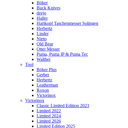
Böker
Buck Knives
deejo
Haller
Hartkopf Taschenmesser Solingen
Herbertz
Linder
Nieto
Old Bear
Otter Messer
Puma, Puma IP & Puma Tec
Walther
Tool
Böker Plus
Gerber
Herbertz
Leatherman
Roxon
Victorinox
Victorinox
Classic Limited Edition 2023
Limited 2022
Limited 2024
Limited 2026
Limited Edition 2025