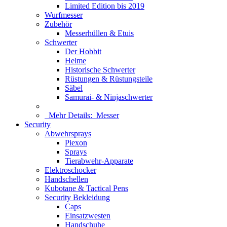
Limited Edition bis 2019
Wurfmesser
Zubehör
Messerhüllen & Etuis
Schwerter
Der Hobbit
Helme
Historische Schwerter
Rüstungen & Rüstungsteile
Säbel
Samurai- & Ninjaschwerter
Mehr Details:
Messer
Security
Abwehrsprays
Piexon
Sprays
Tierabwehr-Apparate
Elektroschocker
Handschellen
Kubotane & Tactical Pens
Security Bekleidung
Caps
Einsatzwesten
Handschuhe