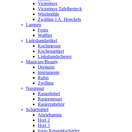
Victorinox
Victorinox Tafelbesteck
Windmühle
Zwilling J.A. Henckels
Lampen
Fenix
Walther
Linkshandartikel
Kochmesser
Küchenartikel
Linkshandscheren
Manicure/Beauty
Dreiturm
Instrumente
Rubis
Zwilling
Nassrasur
Rasierhobel
Rasiermesser
Rasierzubehör
Schärfmittel
Abziehsteine
Horl 2
Horl 3
Ioxio Keramikschärfer