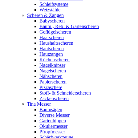
Schleifsysteme
Wetzstähle
Scheren & Zangen
Babyscheren
Baum-, Reb- & Gartenscheren
Geflügelscheren
Haarscheren
Haushaltsscheren
Hautscheren
Hautzangen
Küchenscheren
Nagelknipser
Nagelscheren
Nähscheren
Papierscheren
Pizzaschere
Stoff- & Schneiderscheren
Zackenscheren
Tina Messer
Baumsägen
Diverse Messer
Gartenhippen
Okuliermesser
Pfropfmesser
Schärfwerkzeuge