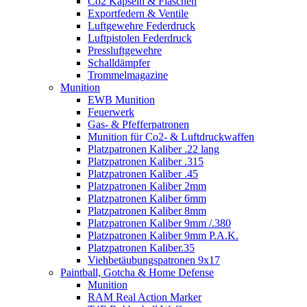
Co2 Kapseln & Flaschen
Exportfedern & Ventile
Luftgewehre Federdruck
Luftpistolen Federdruck
Pressluftgewehre
Schalldämpfer
Trommelmagazine
Munition
EWB Munition
Feuerwerk
Gas- & Pfefferpatronen
Munition für Co2- & Luftdruckwaffen
Platzpatronen Kaliber .22 lang
Platzpatronen Kaliber .315
Platzpatronen Kaliber .45
Platzpatronen Kaliber 2mm
Platzpatronen Kaliber 6mm
Platzpatronen Kaliber 8mm
Platzpatronen Kaliber 9mm /.380
Platzpatronen Kaliber 9mm P.A.K.
Platzpatronen Kaliber.35
Viehbetäubungspatronen 9x17
Paintball, Gotcha & Home Defense
Munition
RAM Real Action Marker