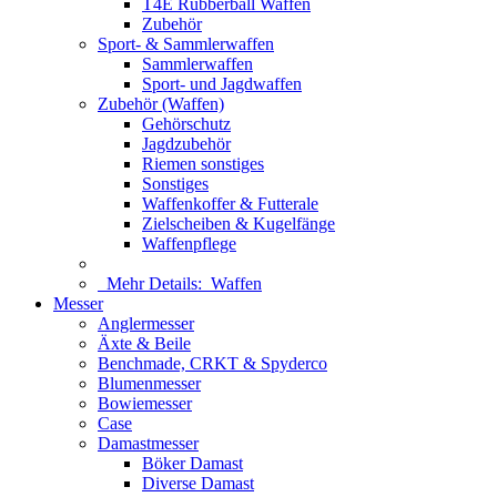
T4E Rubberball Waffen
Zubehör
Sport- & Sammlerwaffen
Sammlerwaffen
Sport- und Jagdwaffen
Zubehör (Waffen)
Gehörschutz
Jagdzubehör
Riemen sonstiges
Sonstiges
Waffenkoffer & Futterale
Zielscheiben & Kugelfänge
Waffenpflege
Mehr Details:
Waffen
Messer
Anglermesser
Äxte & Beile
Benchmade, CRKT & Spyderco
Blumenmesser
Bowiemesser
Case
Damastmesser
Böker Damast
Diverse Damast