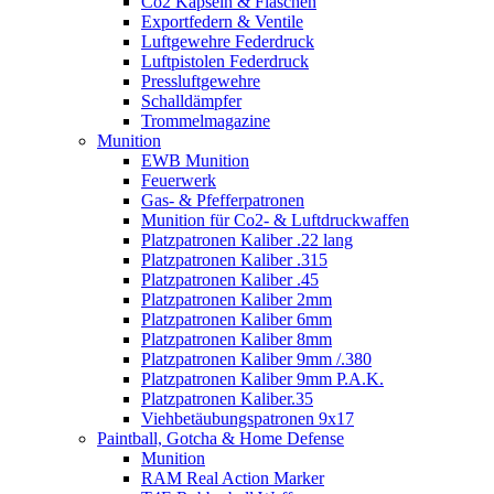
Co2 Kapseln & Flaschen
Exportfedern & Ventile
Luftgewehre Federdruck
Luftpistolen Federdruck
Pressluftgewehre
Schalldämpfer
Trommelmagazine
Munition
EWB Munition
Feuerwerk
Gas- & Pfefferpatronen
Munition für Co2- & Luftdruckwaffen
Platzpatronen Kaliber .22 lang
Platzpatronen Kaliber .315
Platzpatronen Kaliber .45
Platzpatronen Kaliber 2mm
Platzpatronen Kaliber 6mm
Platzpatronen Kaliber 8mm
Platzpatronen Kaliber 9mm /.380
Platzpatronen Kaliber 9mm P.A.K.
Platzpatronen Kaliber.35
Viehbetäubungspatronen 9x17
Paintball, Gotcha & Home Defense
Munition
RAM Real Action Marker