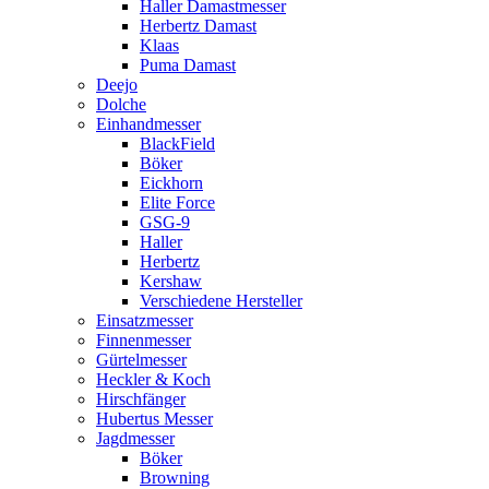
Haller Damastmesser
Herbertz Damast
Klaas
Puma Damast
Deejo
Dolche
Einhandmesser
BlackField
Böker
Eickhorn
Elite Force
GSG-9
Haller
Herbertz
Kershaw
Verschiedene Hersteller
Einsatzmesser
Finnenmesser
Gürtelmesser
Heckler & Koch
Hirschfänger
Hubertus Messer
Jagdmesser
Böker
Browning