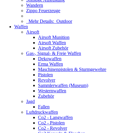
Wandern
Zippo Feuerzeuge
Mehr Details:
Outdoor
Waffen
Airsoft
Airsoft Munition
Airsoft Waffen
Airsoft Zubehör
Gas-, Signal- & Freie Waffen
Dekowaffen
Erma Waffen
Maschinenpistolen & Sturmgewehre
Pistolen
Revolver
Sammlerwaffen (Museum)
Westernwaffen
Zubehör
Jagd
Fallen
Luftdruckwaffen
Co2 - Langwaffen
Co2 - Pistolen
Co2 - Revolver