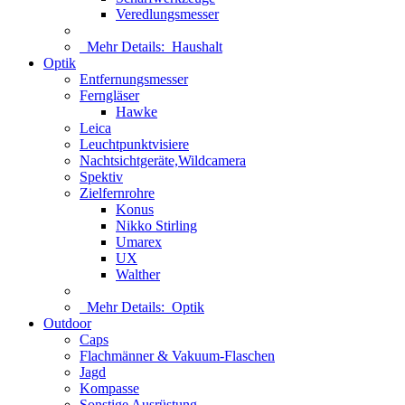
Veredlungsmesser
Mehr Details:
Haushalt
Optik
Entfernungsmesser
Ferngläser
Hawke
Leica
Leuchtpunktvisiere
Nachtsichtgeräte,Wildcamera
Spektiv
Zielfernrohre
Konus
Nikko Stirling
Umarex
UX
Walther
Mehr Details:
Optik
Outdoor
Caps
Flachmänner & Vakuum-Flaschen
Jagd
Kompasse
Sonstige Ausrüstung