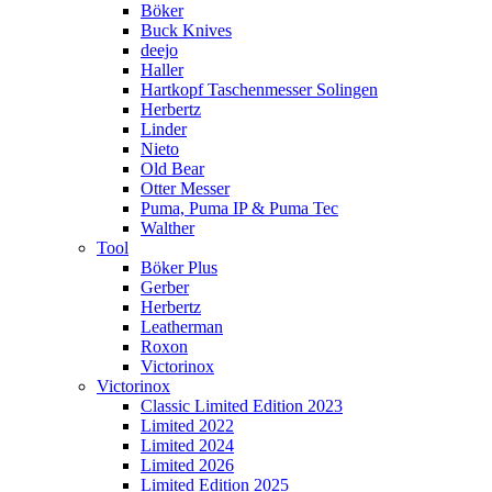
Böker
Buck Knives
deejo
Haller
Hartkopf Taschenmesser Solingen
Herbertz
Linder
Nieto
Old Bear
Otter Messer
Puma, Puma IP & Puma Tec
Walther
Tool
Böker Plus
Gerber
Herbertz
Leatherman
Roxon
Victorinox
Victorinox
Classic Limited Edition 2023
Limited 2022
Limited 2024
Limited 2026
Limited Edition 2025