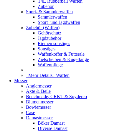
T4E Rubberball Waffen
Zubehör
Sport- & Sammlerwaffen
Sammlerwaffen
Sport- und Jagdwaffen
Zubehör (Waffen)
Gehörschutz
Jagdzubehör
Riemen sonstiges
Sonstiges
Waffenkoffer & Futterale
Zielscheiben & Kugelfänge
Waffenpflege
Mehr Details:
Waffen
Messer
Anglermesser
Äxte & Beile
Benchmade, CRKT & Spyderco
Blumenmesser
Bowiemesser
Case
Damastmesser
Böker Damast
Diverse Damast