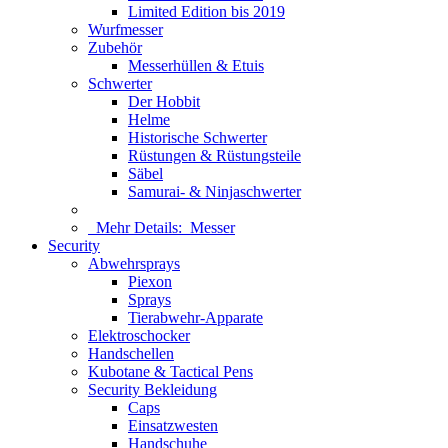
Limited Edition bis 2019
Wurfmesser
Zubehör
Messerhüllen & Etuis
Schwerter
Der Hobbit
Helme
Historische Schwerter
Rüstungen & Rüstungsteile
Säbel
Samurai- & Ninjaschwerter
Mehr Details:
Messer
Security
Abwehrsprays
Piexon
Sprays
Tierabwehr-Apparate
Elektroschocker
Handschellen
Kubotane & Tactical Pens
Security Bekleidung
Caps
Einsatzwesten
Handschuhe