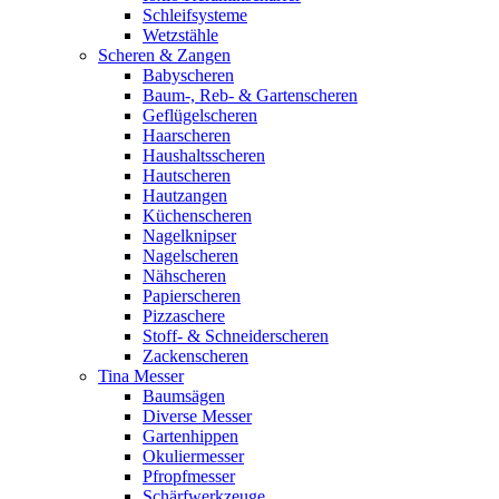
Schleifsysteme
Wetzstähle
Scheren & Zangen
Babyscheren
Baum-, Reb- & Gartenscheren
Geflügelscheren
Haarscheren
Haushaltsscheren
Hautscheren
Hautzangen
Küchenscheren
Nagelknipser
Nagelscheren
Nähscheren
Papierscheren
Pizzaschere
Stoff- & Schneiderscheren
Zackenscheren
Tina Messer
Baumsägen
Diverse Messer
Gartenhippen
Okuliermesser
Pfropfmesser
Schärfwerkzeuge