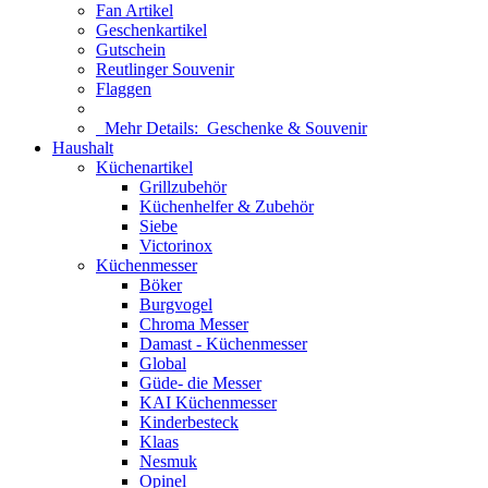
Fan Artikel
Geschenkartikel
Gutschein
Reutlinger Souvenir
Flaggen
Mehr Details:
Geschenke & Souvenir
Haushalt
Küchenartikel
Grillzubehör
Küchenhelfer & Zubehör
Siebe
Victorinox
Küchenmesser
Böker
Burgvogel
Chroma Messer
Damast - Küchenmesser
Global
Güde- die Messer
KAI Küchenmesser
Kinderbesteck
Klaas
Nesmuk
Opinel