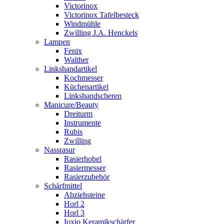
Victorinox
Victorinox Tafelbesteck
Windmühle
Zwilling J.A. Henckels
Lampen
Fenix
Walther
Linkshandartikel
Kochmesser
Küchenartikel
Linkshandscheren
Manicure/Beauty
Dreiturm
Instrumente
Rubis
Zwilling
Nassrasur
Rasierhobel
Rasiermesser
Rasierzubehör
Schärfmittel
Abziehsteine
Horl 2
Horl 3
Ioxio Keramikschärfer