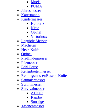
Muela
PUMA
Jahresmesser
Karesuando
Kindermesser
Herbertz
Nieto
Opinel
Victorinox
Laguiole Messer
Macheten
Neck Knife
Opinel
Pfadfindermesser
Pilzmesser
Pohl Force
Regenbogenmesser
Rettungsmesser/Rescue Knife
Sammlermesser
Springmesser
Survivalmesser
AITOR
Rambo
Sonstige
Taschenmesser