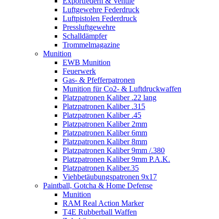
Exportfedern & Ventile
Luftgewehre Federdruck
Luftpistolen Federdruck
Pressluftgewehre
Schalldämpfer
Trommelmagazine
Munition
EWB Munition
Feuerwerk
Gas- & Pfefferpatronen
Munition für Co2- & Luftdruckwaffen
Platzpatronen Kaliber .22 lang
Platzpatronen Kaliber .315
Platzpatronen Kaliber .45
Platzpatronen Kaliber 2mm
Platzpatronen Kaliber 6mm
Platzpatronen Kaliber 8mm
Platzpatronen Kaliber 9mm /.380
Platzpatronen Kaliber 9mm P.A.K.
Platzpatronen Kaliber.35
Viehbetäubungspatronen 9x17
Paintball, Gotcha & Home Defense
Munition
RAM Real Action Marker
T4E Rubberball Waffen