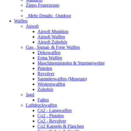
Zippo Feuerzeuge
Mehr Details:
Outdoor
Waffen
Airsoft
Airsoft Munition
Airsoft Waffen
Airsoft Zubehör
Gas-, Signal- & Freie Waffen
Dekowaffen
Erma Waffen
Maschinenpistolen & Sturmgewehre
Pistolen
Revolver
Sammlerwaffen (Museum)
Westernwaffen
Zubehör
Jagd
Fallen
Luftdruckwaffen
Co2 - Langwaffen
Co2 - Pistolen
Co2 - Revolver
Co2 Kapseln & Flaschen