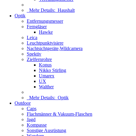
Mehr Details:
Haushalt
Optik
Entfernungsmesser
Ferngläser
Hawke
Leica
Leuchtpunktvisiere
Nachtsichtgeräte,Wildcamera
Spektiv
Zielfernrohre
Konus
Nikko Stirling
Umarex
UX
Walther
Mehr Details:
Optik
Outdoor
Caps
Flachmänner & Vakuum-Flaschen
Jagd
Kompasse
Sonstige Ausrüstung
Wandern