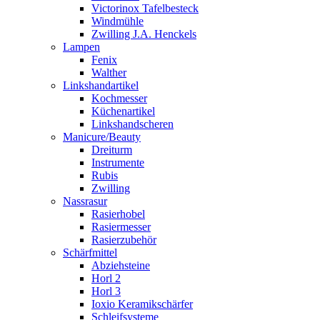
Victorinox Tafelbesteck
Windmühle
Zwilling J.A. Henckels
Lampen
Fenix
Walther
Linkshandartikel
Kochmesser
Küchenartikel
Linkshandscheren
Manicure/Beauty
Dreiturm
Instrumente
Rubis
Zwilling
Nassrasur
Rasierhobel
Rasiermesser
Rasierzubehör
Schärfmittel
Abziehsteine
Horl 2
Horl 3
Ioxio Keramikschärfer
Schleifsysteme