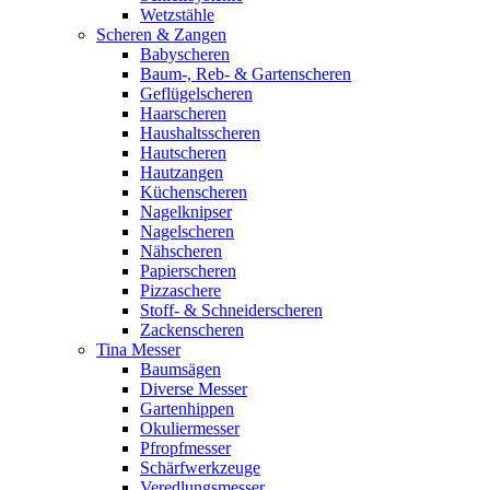
Wetzstähle
Scheren & Zangen
Babyscheren
Baum-, Reb- & Gartenscheren
Geflügelscheren
Haarscheren
Haushaltsscheren
Hautscheren
Hautzangen
Küchenscheren
Nagelknipser
Nagelscheren
Nähscheren
Papierscheren
Pizzaschere
Stoff- & Schneiderscheren
Zackenscheren
Tina Messer
Baumsägen
Diverse Messer
Gartenhippen
Okuliermesser
Pfropfmesser
Schärfwerkzeuge
Veredlungsmesser