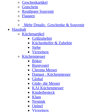
Geschenkartikel
Gutschein
Reutlinger Souvenir
Flaggen
Mehr Details:
Geschenke & Souvenir
Haushalt
Küchenartikel
Grillzubehör
Küchenhelfer & Zubehör
Siebe
Victorinox
Küchenmesser
Böker
Burgvogel
Chroma Messer
Damast - Küchenmesser
Global
Güde- die Messer
KAI Küchenmesser
Kinderbesteck
Klaas
Nesmuk
Opinel
Victorinox