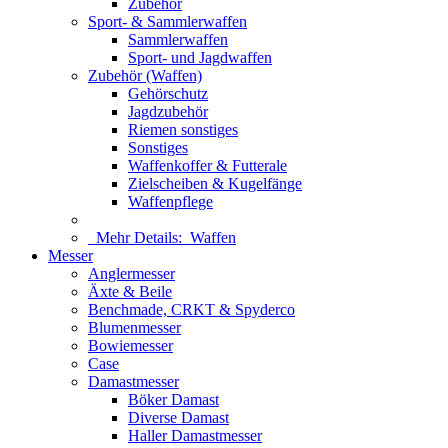
Zubehör
Sport- & Sammlerwaffen
Sammlerwaffen
Sport- und Jagdwaffen
Zubehör (Waffen)
Gehörschutz
Jagdzubehör
Riemen sonstiges
Sonstiges
Waffenkoffer & Futterale
Zielscheiben & Kugelfänge
Waffenpflege
Mehr Details:
Waffen
Messer
Anglermesser
Äxte & Beile
Benchmade, CRKT & Spyderco
Blumenmesser
Bowiemesser
Case
Damastmesser
Böker Damast
Diverse Damast
Haller Damastmesser