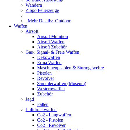
Wandern
Zippo Feuerzeuge
Mehr Details:
Outdoor
Waffen
Airsoft
Airsoft Munition
Airsoft Waffen
Airsoft Zubehör
Gas-, Signal- & Freie Waffen
Dekowaffen
Erma Waffen
Maschinenpistolen & Sturmgewehre
Pistolen
Revolver
Sammlerwaffen (Museum)
Westernwaffen
Zubehör
Jagd
Fallen
Luftdruckwaffen
Co2 - Langwaffen
Co2 - Pistolen
Co2 - Revolver