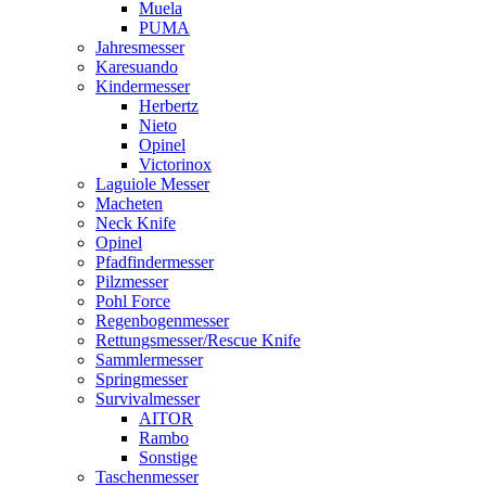
Muela
PUMA
Jahresmesser
Karesuando
Kindermesser
Herbertz
Nieto
Opinel
Victorinox
Laguiole Messer
Macheten
Neck Knife
Opinel
Pfadfindermesser
Pilzmesser
Pohl Force
Regenbogenmesser
Rettungsmesser/Rescue Knife
Sammlermesser
Springmesser
Survivalmesser
AITOR
Rambo
Sonstige
Taschenmesser