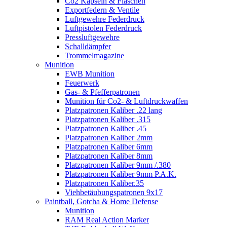
Co2 Kapseln & Flaschen
Exportfedern & Ventile
Luftgewehre Federdruck
Luftpistolen Federdruck
Pressluftgewehre
Schalldämpfer
Trommelmagazine
Munition
EWB Munition
Feuerwerk
Gas- & Pfefferpatronen
Munition für Co2- & Luftdruckwaffen
Platzpatronen Kaliber .22 lang
Platzpatronen Kaliber .315
Platzpatronen Kaliber .45
Platzpatronen Kaliber 2mm
Platzpatronen Kaliber 6mm
Platzpatronen Kaliber 8mm
Platzpatronen Kaliber 9mm /.380
Platzpatronen Kaliber 9mm P.A.K.
Platzpatronen Kaliber.35
Viehbetäubungspatronen 9x17
Paintball, Gotcha & Home Defense
Munition
RAM Real Action Marker