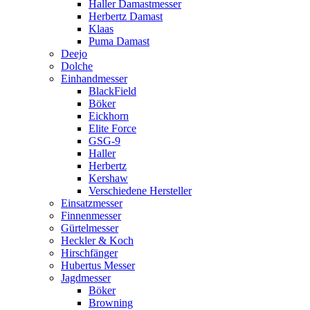
Haller Damastmesser
Herbertz Damast
Klaas
Puma Damast
Deejo
Dolche
Einhandmesser
BlackField
Böker
Eickhorn
Elite Force
GSG-9
Haller
Herbertz
Kershaw
Verschiedene Hersteller
Einsatzmesser
Finnenmesser
Gürtelmesser
Heckler & Koch
Hirschfänger
Hubertus Messer
Jagdmesser
Böker
Browning