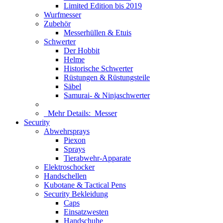
Limited Edition bis 2019
Wurfmesser
Zubehör
Messerhüllen & Etuis
Schwerter
Der Hobbit
Helme
Historische Schwerter
Rüstungen & Rüstungsteile
Säbel
Samurai- & Ninjaschwerter
Mehr Details:
Messer
Security
Abwehrsprays
Piexon
Sprays
Tierabwehr-Apparate
Elektroschocker
Handschellen
Kubotane & Tactical Pens
Security Bekleidung
Caps
Einsatzwesten
Handschuhe