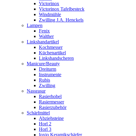
Victorinox
Victorinox Tafelbesteck
Windmühle
Zwilling J.A. Henckels
Lampen
Fenix
Walther
Linkshandartikel
Kochmesser
Küchenartikel
Linkshandscheren
Manicure/Beauty
Dreiturm
Instrumente
Rubis
Zwilling
Nassrasur
Rasierhobel
Rasiermesser
Rasierzubehör
Schärfmittel
Abziehsteine
Horl 2
Horl 3
Ioxio Keramikschärfer