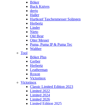
Böker
Buck Knives
deejo
Haller
Hartkopf Taschenmesser Solingen
Herbertz
Linder
Nieto
Old Bear
Otter Messer
Puma, Puma IP & Puma Tec
Walther
Tool
Böker Plus
Gerber
Herbertz
Leatherman
Roxon
Victorinox
Victorinox
Classic Limited Edition 2023
Limited 2022
Limited 2024
Limited 2026
Limited Edition 2025