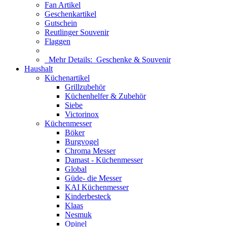
Fan Artikel
Geschenkartikel
Gutschein
Reutlinger Souvenir
Flaggen
Mehr Details:
Geschenke & Souvenir
Haushalt
Küchenartikel
Grillzubehör
Küchenhelfer & Zubehör
Siebe
Victorinox
Küchenmesser
Böker
Burgvogel
Chroma Messer
Damast - Küchenmesser
Global
Güde- die Messer
KAI Küchenmesser
Kinderbesteck
Klaas
Nesmuk
Opinel