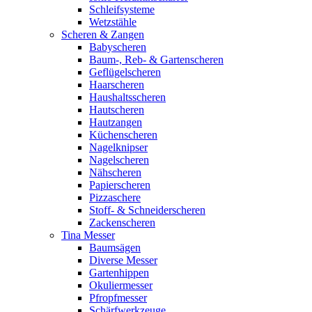
Schleifsysteme
Wetzstähle
Scheren & Zangen
Babyscheren
Baum-, Reb- & Gartenscheren
Geflügelscheren
Haarscheren
Haushaltsscheren
Hautscheren
Hautzangen
Küchenscheren
Nagelknipser
Nagelscheren
Nähscheren
Papierscheren
Pizzaschere
Stoff- & Schneiderscheren
Zackenscheren
Tina Messer
Baumsägen
Diverse Messer
Gartenhippen
Okuliermesser
Pfropfmesser
Schärfwerkzeuge