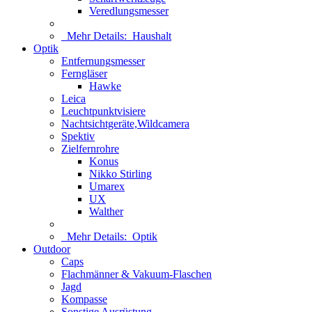
Veredlungsmesser
Mehr Details:
Haushalt
Optik
Entfernungsmesser
Ferngläser
Hawke
Leica
Leuchtpunktvisiere
Nachtsichtgeräte,Wildcamera
Spektiv
Zielfernrohre
Konus
Nikko Stirling
Umarex
UX
Walther
Mehr Details:
Optik
Outdoor
Caps
Flachmänner & Vakuum-Flaschen
Jagd
Kompasse
Sonstige Ausrüstung