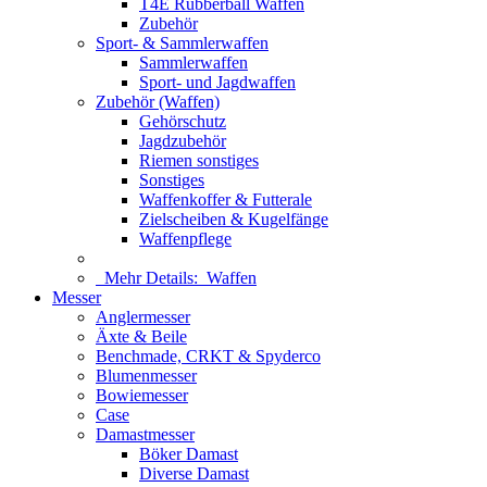
T4E Rubberball Waffen
Zubehör
Sport- & Sammlerwaffen
Sammlerwaffen
Sport- und Jagdwaffen
Zubehör (Waffen)
Gehörschutz
Jagdzubehör
Riemen sonstiges
Sonstiges
Waffenkoffer & Futterale
Zielscheiben & Kugelfänge
Waffenpflege
Mehr Details:
Waffen
Messer
Anglermesser
Äxte & Beile
Benchmade, CRKT & Spyderco
Blumenmesser
Bowiemesser
Case
Damastmesser
Böker Damast
Diverse Damast