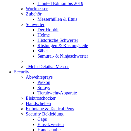
Limited Edition bis 2019
Wurfmesser
Zubehör
Messerhüllen & Etuis
Schwerter
Der Hobbit
Helme
Historische Schwerter
Rüstungen & Rüstungsteile
Säbel
Samurai- & Ninjaschwerter
Mehr Details:
Messer
Security
Abwehrsprays
Piexon
Sprays
Tierabwehr-Apparate
Elektroschocker
Handschellen
Kubotane & Tactical Pens
Security Bekleidung
Caps
Einsatzwesten
Handschuhe