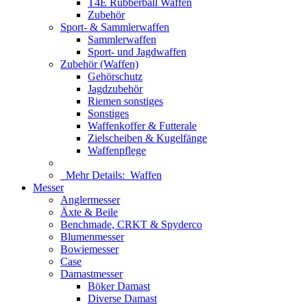
T4E Rubberball Waffen
Zubehör
Sport- & Sammlerwaffen
Sammlerwaffen
Sport- und Jagdwaffen
Zubehör (Waffen)
Gehörschutz
Jagdzubehör
Riemen sonstiges
Sonstiges
Waffenkoffer & Futterale
Zielscheiben & Kugelfänge
Waffenpflege
Mehr Details:
Waffen
Messer
Anglermesser
Äxte & Beile
Benchmade, CRKT & Spyderco
Blumenmesser
Bowiemesser
Case
Damastmesser
Böker Damast
Diverse Damast