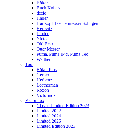
Böker
Buck Knives
deejo
Haller
Hartkopf Taschenmesser Solingen
Herbertz
Linder
Nieto
Old Bear
Otter Messer
Puma, Puma IP & Puma Tec
Walther
Tool
Böker Plus
Gerber
Herbertz
Leatherman
Roxon
Victorinox
Victorinox
Classic Limited Edition 2023
Limited 2022
Limited 2024
Limited 2026
Limited Edition 2025