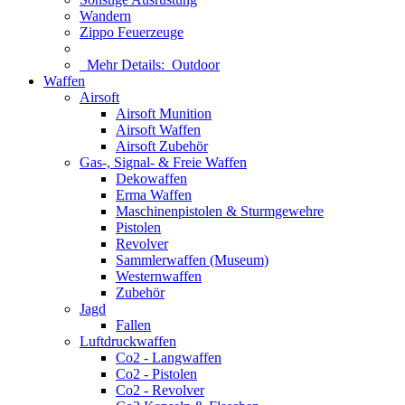
Wandern
Zippo Feuerzeuge
Mehr Details:
Outdoor
Waffen
Airsoft
Airsoft Munition
Airsoft Waffen
Airsoft Zubehör
Gas-, Signal- & Freie Waffen
Dekowaffen
Erma Waffen
Maschinenpistolen & Sturmgewehre
Pistolen
Revolver
Sammlerwaffen (Museum)
Westernwaffen
Zubehör
Jagd
Fallen
Luftdruckwaffen
Co2 - Langwaffen
Co2 - Pistolen
Co2 - Revolver