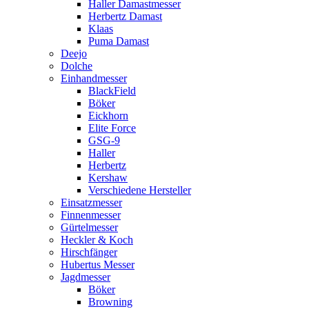
Haller Damastmesser
Herbertz Damast
Klaas
Puma Damast
Deejo
Dolche
Einhandmesser
BlackField
Böker
Eickhorn
Elite Force
GSG-9
Haller
Herbertz
Kershaw
Verschiedene Hersteller
Einsatzmesser
Finnenmesser
Gürtelmesser
Heckler & Koch
Hirschfänger
Hubertus Messer
Jagdmesser
Böker
Browning