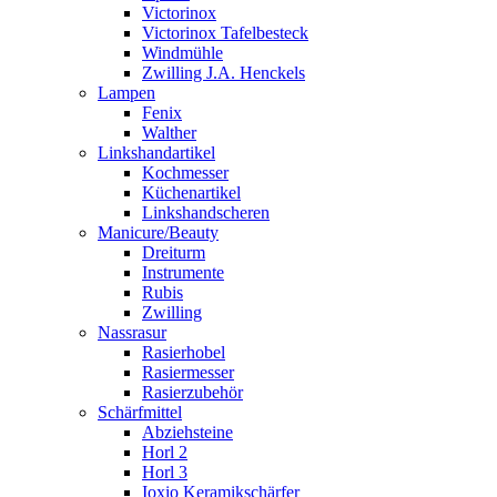
Victorinox
Victorinox Tafelbesteck
Windmühle
Zwilling J.A. Henckels
Lampen
Fenix
Walther
Linkshandartikel
Kochmesser
Küchenartikel
Linkshandscheren
Manicure/Beauty
Dreiturm
Instrumente
Rubis
Zwilling
Nassrasur
Rasierhobel
Rasiermesser
Rasierzubehör
Schärfmittel
Abziehsteine
Horl 2
Horl 3
Ioxio Keramikschärfer