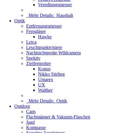
Veredlungsmesser
Mehr Details:
Haushalt
Optik
Entfernungsmesser
Ferngläser
Hawke
Leica
Leuchtpunktvisiere
Nachtsichtgeräte,Wildcamera
Spektiv
Zielfernrohre
Konus
Nikko Stirling
Umarex
UX
Walther
Mehr Details:
Optik
Outdoor
Caps
Flachmänner & Vakuum-Flaschen
Jagd
Kompasse
Sonstige Ausrüstung