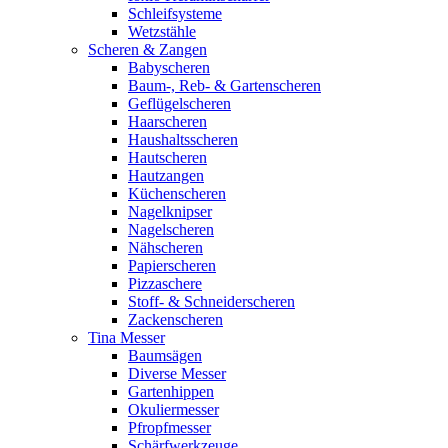
Schleifsysteme
Wetzstähle
Scheren & Zangen
Babyscheren
Baum-, Reb- & Gartenscheren
Geflügelscheren
Haarscheren
Haushaltsscheren
Hautscheren
Hautzangen
Küchenscheren
Nagelknipser
Nagelscheren
Nähscheren
Papierscheren
Pizzaschere
Stoff- & Schneiderscheren
Zackenscheren
Tina Messer
Baumsägen
Diverse Messer
Gartenhippen
Okuliermesser
Pfropfmesser
Schärfwerkzeuge