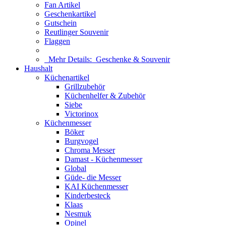
Fan Artikel
Geschenkartikel
Gutschein
Reutlinger Souvenir
Flaggen
Mehr Details:
Geschenke & Souvenir
Haushalt
Küchenartikel
Grillzubehör
Küchenhelfer & Zubehör
Siebe
Victorinox
Küchenmesser
Böker
Burgvogel
Chroma Messer
Damast - Küchenmesser
Global
Güde- die Messer
KAI Küchenmesser
Kinderbesteck
Klaas
Nesmuk
Opinel