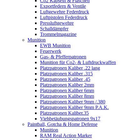
Co2 Kapseln & Flaschen
Exportfedern & Ventile
Luftgewehre Federdruck
Luftpistolen Federdruck
Pressluftgewehre
Schalldämpfer
Trommelmagazine
Munition
EWB Munition
Feuerwerk
Gas- & Pfefferpatronen
Munition für Co2- & Luftdruckwaffen
Platzpatronen Kaliber .22 lang
Platzpatronen Kaliber .315
Platzpatronen Kaliber .45
Platzpatronen Kaliber 2mm
Platzpatronen Kaliber 6mm
Platzpatronen Kaliber 8mm
Platzpatronen Kaliber 9mm /.380
Platzpatronen Kaliber 9mm P.A.K.
Platzpatronen Kaliber.35
Viehbetäubungspatronen 9x17
Paintball, Gotcha & Home Defense
Munition
RAM Real Action Marker