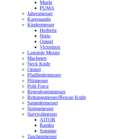
Muela
PUMA
Jahresmesser
Karesuando
Kindermesser
Herbertz
Nieto
Opinel
Victorinox
Laguiole Messer
Macheten
Neck Knife
Opinel
Pfadfindermesser
Pilzmesser
Pohl Force
Regenbogenmesser
Rettungsmesser/Rescue Knife
Sammlermesser
Springmesser
Survivalmesser
AITOR
Rambo
Sonstige
Taschenmesser