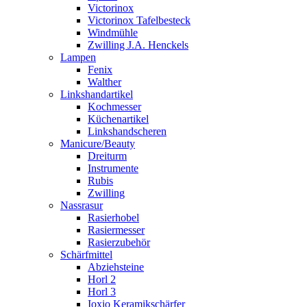
Victorinox
Victorinox Tafelbesteck
Windmühle
Zwilling J.A. Henckels
Lampen
Fenix
Walther
Linkshandartikel
Kochmesser
Küchenartikel
Linkshandscheren
Manicure/Beauty
Dreiturm
Instrumente
Rubis
Zwilling
Nassrasur
Rasierhobel
Rasiermesser
Rasierzubehör
Schärfmittel
Abziehsteine
Horl 2
Horl 3
Ioxio Keramikschärfer