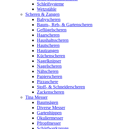
Schleifsysteme
Wetzstähle
Scheren & Zangen
Babyscheren
Baum-, Reb- & Gartenscheren
Geflügelscheren
Haarscheren
Haushaltsscheren
Hautscheren
Hautzangen
Küchenscheren
Nagelknipser
Nagelscheren
Nähscheren
Papierscheren
Pizzaschere
Stoff- & Schneiderscheren
Zackenscheren
Tina Messer
Baumsägen
Diverse Messer
Gartenhippen
Okuliermesser
Pfropfmesser
Schärfwerkzeuge