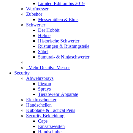
Limited Edition bis 2019
Wurfmesser
Zubehör
Messerhüllen & Etuis
Schwerter
Der Hobbit
Helme
Historische Schwerter
Rüstungen & Rüstungsteile
Säbel
Samurai- & Ninjaschwerter
Mehr Details:
Messer
Security
Abwehrsprays
Piexon
Sprays
Tierabwehr-Apparate
Elektroschocker
Handschellen
Kubotane & Tactical Pens
Security Bekleidung
Caps
Einsatzwesten
Handschuhe