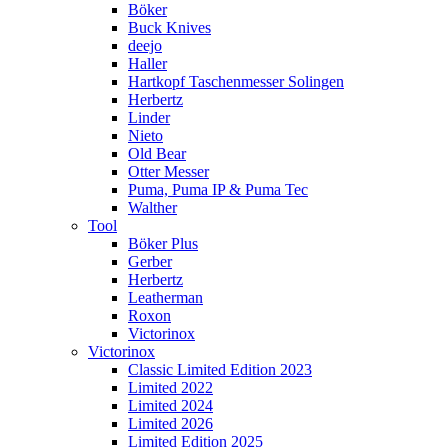
Böker
Buck Knives
deejo
Haller
Hartkopf Taschenmesser Solingen
Herbertz
Linder
Nieto
Old Bear
Otter Messer
Puma, Puma IP & Puma Tec
Walther
Tool
Böker Plus
Gerber
Herbertz
Leatherman
Roxon
Victorinox
Victorinox
Classic Limited Edition 2023
Limited 2022
Limited 2024
Limited 2026
Limited Edition 2025