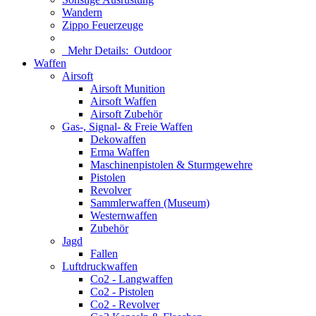
Wandern
Zippo Feuerzeuge
Mehr Details:
Outdoor
Waffen
Airsoft
Airsoft Munition
Airsoft Waffen
Airsoft Zubehör
Gas-, Signal- & Freie Waffen
Dekowaffen
Erma Waffen
Maschinenpistolen & Sturmgewehre
Pistolen
Revolver
Sammlerwaffen (Museum)
Westernwaffen
Zubehör
Jagd
Fallen
Luftdruckwaffen
Co2 - Langwaffen
Co2 - Pistolen
Co2 - Revolver