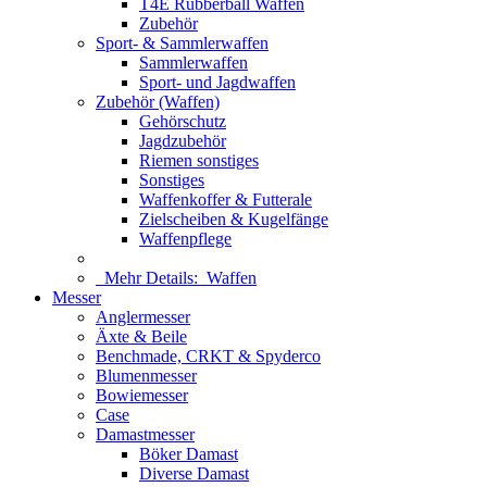
T4E Rubberball Waffen
Zubehör
Sport- & Sammlerwaffen
Sammlerwaffen
Sport- und Jagdwaffen
Zubehör (Waffen)
Gehörschutz
Jagdzubehör
Riemen sonstiges
Sonstiges
Waffenkoffer & Futterale
Zielscheiben & Kugelfänge
Waffenpflege
Mehr Details:
Waffen
Messer
Anglermesser
Äxte & Beile
Benchmade, CRKT & Spyderco
Blumenmesser
Bowiemesser
Case
Damastmesser
Böker Damast
Diverse Damast