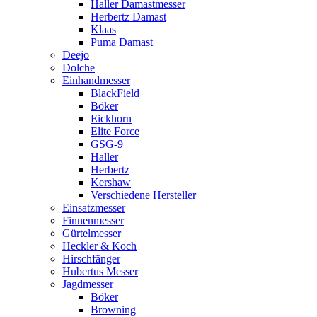
Haller Damastmesser
Herbertz Damast
Klaas
Puma Damast
Deejo
Dolche
Einhandmesser
BlackField
Böker
Eickhorn
Elite Force
GSG-9
Haller
Herbertz
Kershaw
Verschiedene Hersteller
Einsatzmesser
Finnenmesser
Gürtelmesser
Heckler & Koch
Hirschfänger
Hubertus Messer
Jagdmesser
Böker
Browning