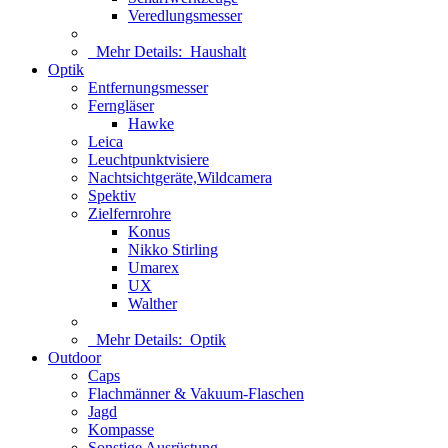
Veredlungsmesser
Mehr Details:
Haushalt
Optik
Entfernungsmesser
Ferngläser
Hawke
Leica
Leuchtpunktvisiere
Nachtsichtgeräte,Wildcamera
Spektiv
Zielfernrohre
Konus
Nikko Stirling
Umarex
UX
Walther
Mehr Details:
Optik
Outdoor
Caps
Flachmänner & Vakuum-Flaschen
Jagd
Kompasse
Sonstige Ausrüstung