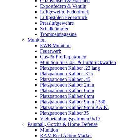
Co2 Kapseln & Flaschen
Exportfedern & Ventile
Luftgewehre Federdruck
Luftpistolen Federdruck
Pressluftgewehre
Schalldämpfer
Trommelmagazine
Munition
EWB Munition
Feuerwerk
Gas- & Pfefferpatronen
Munition für Co2- & Luftdruckwaffen
Platzpatronen Kaliber .22 lang
Platzpatronen Kaliber .315
Platzpatronen Kaliber .45
Platzpatronen Kaliber 2mm
Platzpatronen Kaliber 6mm
Platzpatronen Kaliber 8mm
Platzpatronen Kaliber 9mm /.380
Platzpatronen Kaliber 9mm P.A.K.
Platzpatronen Kaliber.35
Viehbetäubungspatronen 9x17
Paintball, Gotcha & Home Defense
Munition
RAM Real Action Marker