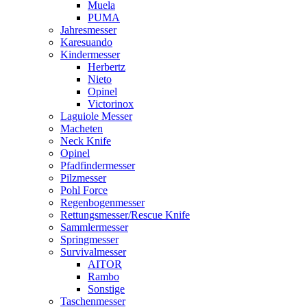
Muela
PUMA
Jahresmesser
Karesuando
Kindermesser
Herbertz
Nieto
Opinel
Victorinox
Laguiole Messer
Macheten
Neck Knife
Opinel
Pfadfindermesser
Pilzmesser
Pohl Force
Regenbogenmesser
Rettungsmesser/Rescue Knife
Sammlermesser
Springmesser
Survivalmesser
AITOR
Rambo
Sonstige
Taschenmesser