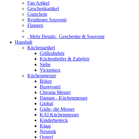
Fan Artikel
Geschenkartikel
Gutschein
Reutlinger Souvenir
Flaggen
Mehr Details:
Geschenke & Souvenir
Haushalt
Küchenartikel
Grillzubehör
Küchenhelfer & Zubehör
Siebe
Victorinox
Küchenmesser
Böker
Burgvogel
Chroma Messer
Damast - Küchenmesser
Global
Güde- die Messer
KAI Küchenmesser
Kinderbesteck
Klaas
Nesmuk
Opinel